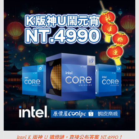
Intel K 版神 U 猜燈謎，直接公布答案 NT.4990！