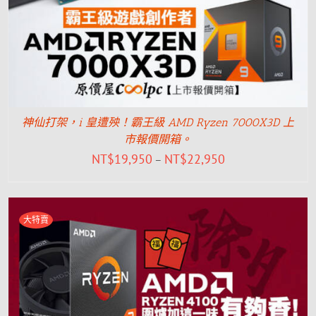
神仙打架，i 皇遭殃！霸王級 AMD Ryzen 7000X3D 上
市報價開箱。
NT$
19,950
NT$
22,950
–
大特賣