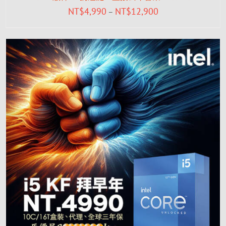
NT$
4,990
NT$
12,900
–