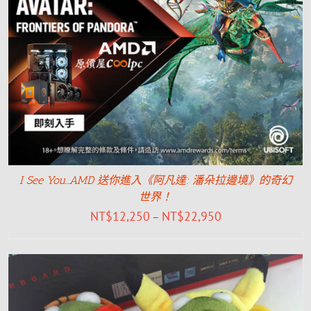
I See You…AMD 送你進入《阿凡達: 潘朵拉邊境》的奇幻
世界！
NT$
12,250
NT$
22,950
–