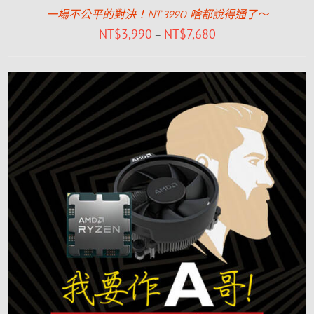
一場不公平的對決！NT.3990 啥都說得通了～
NT$
3,990
NT$
7,680
–