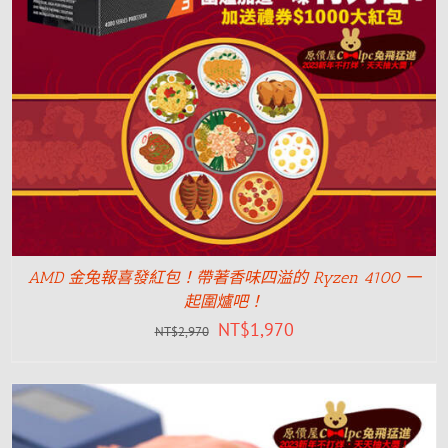
AMD 金兔報喜發紅包！帶著香味四溢的 Ryzen 4100 一
起圍爐吧！
NT$
1,970
NT$
2,970