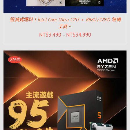
毀滅式爆料！Intel Core Ultra CPU + B860/Z890 無情
工商。
NT$
3,490
NT$
34,990
–
大特賣