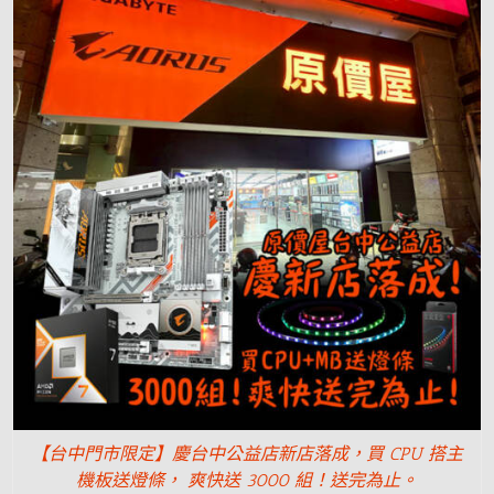
【台中門市限定】慶台中公益店新店落成，買 CPU 搭主
機板送燈條， 爽快送 3000 組！送完為止。