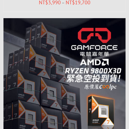
NT$
3,990
NT$
19,700
–