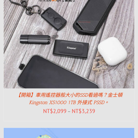
【開箱】車用遙控器般大小的SSD看過嗎？金士頓
Kingston XS1000 1TB 外接式 PSSD。
NT$
2,099
NT$
3,239
–