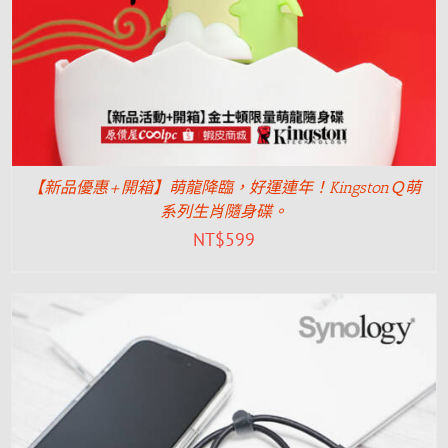
【新品優惠+開箱】萌龍降臨，好運連年！KingstonＱ萌
系列生肖隨身碟。
NT$
599