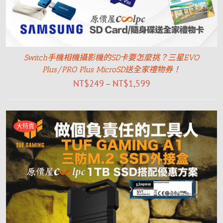
Switch手機相機攝影機的SD卡要怎麼挑？三星EVO
Plus/PRO Plus MicroSD送全家禮物券！
NT$
249
NT$
1,599
–
大特賣