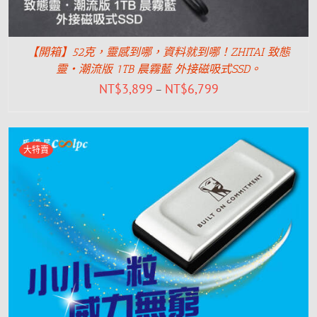
【開箱】52克，靈感到哪，資料就到哪！ZHITAI 致態
靈‧潮流版 1TB 晨霧藍 外接磁吸式SSD。
NT$
3,899
NT$
6,799
–
大特賣