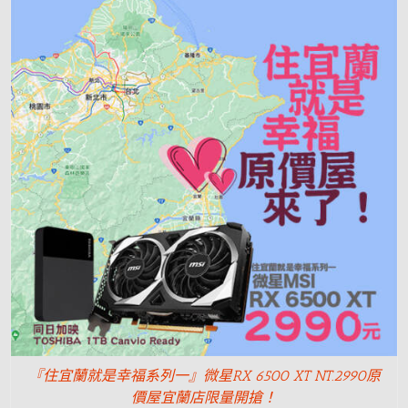
『住宜蘭就是幸福系列一』微星RX 6500 XT NT.2990原
價屋宜蘭店限量開搶！