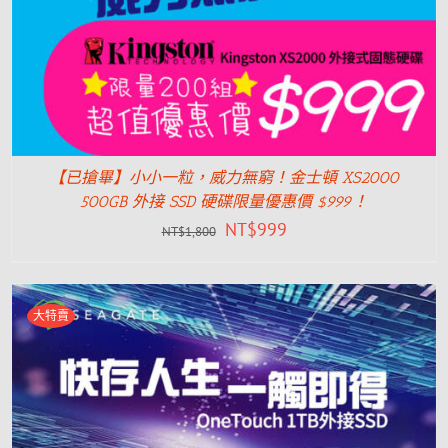
【已搶畢】小小一粒，威力無窮！金士頓 XS2000
500GB 外接 SSD 硬碟限量優惠價 $999！
NT$
999
NT$
1,800
大特賣