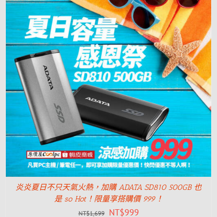
炎炎夏日不只天氣火熱，加購 ADATA SD810 500GB 也
是 so Hot！限量享搭購價 999！
NT$
999
NT$
1,699