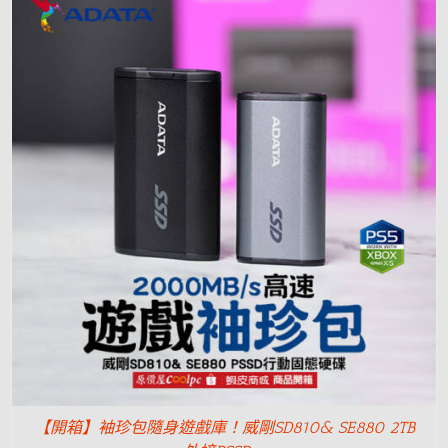
【開箱】袖珍包隨身遊戲庫！威剛SD810& SE880 2TB