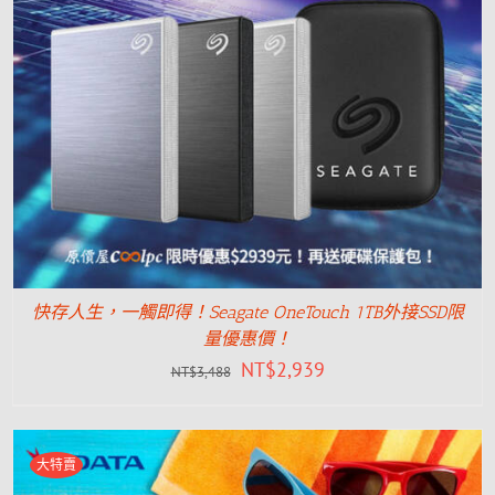
快存人生，一觸即得！Seagate OneTouch 1TB外接SSD限
量優惠價！
NT$
2,939
NT$
3,488
大特賣