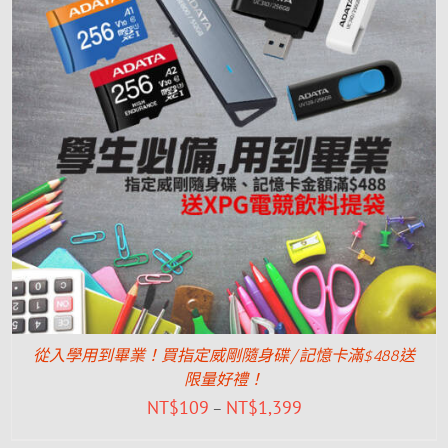
從入學用到畢業！買指定威剛隨身碟/記憶卡滿$488送
限量好禮！
NT$
109
NT$
1,399
–