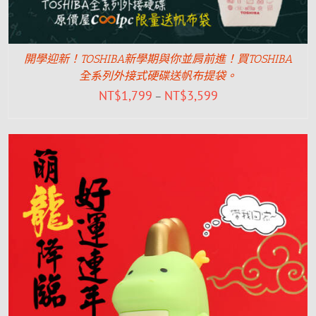
開學迎新！TOSHIBA新學期與你並肩前進！買TOSHIBA
全系列外接式硬碟送帆布提袋。
NT$
1,799
NT$
3,599
–