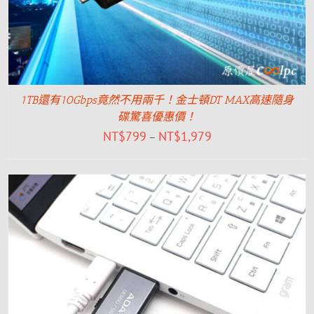
1TB還有10Gbps竟然不用兩千！金士頓DT MAX高速隨身
碟驚喜優惠價！
NT$
799
NT$
1,979
–