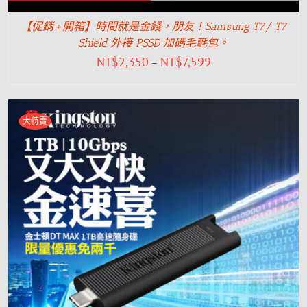
【促銷+開箱】時間就是金錢，朋友！Samsung T7/ T7
Shield 外接 PSSD 加碼毛氈包。
NT$
2,350
NT$
7,599
–
大特賣