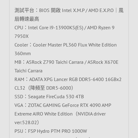
測試平台：BIOS 開啟 Intel X.M.P / AMD E.X.P.O｜風
扇轉速最高
CPU：Intel Core i9-13900KS(ES) / AMD Ryzen 9
7950X
Cooler：Cooler Master PL360 Flux White Edition
360mm
MB：ASRock Z790 Taichi Carrara / ASRock X670E
Taichi Carrara
RAM：ADATA XPG Lancer RGB DDR5-6400 16GBx2
CL32（降頻至 DDR5-6000）
SSD：Seagate FireCuda 530 4TB
VGA：ZOTAC GAMING GeForce RTX 4090 AMP
Extreme AIRO White Edition（NVIDIA driver
ver:528.02）
PSU：FSP Hydro PTM PRO 1000W