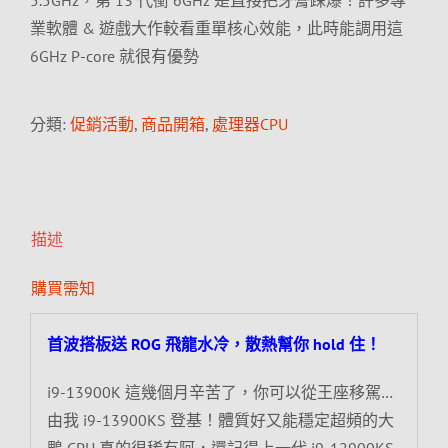
5.5GHz，第 13 代衝 6GHz 是直接把牙膏踩爆！許多專
業軟體 & 遊戲大作較看重單核心效能，此時能調用這
6GHz P-core 就很有優勢
分類:
促銷活動
,
商品開箱
,
處理器CPU
描述
購買需知
首波搭板送 ROG 飛龍水冷，散熱幫你 hold 住！
i9-13900K 這幾個月辛苦了，你可以從王座移駕…
由我 i9-13900KS 登基！體質好又能穩定超頻的大
鵰 CPU 真的很稀有阿，還記得上一代 i9-12900KS