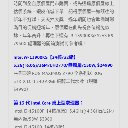
時間到全台原價屋門市購買，或先透過原價屋線上
估價系統、蝦皮商城下單！記得原價屋一如既往的
新年不打烊，天天抽大獎！過年期間也會準備琳瑯
滿目的促銷迎新年，原價屋在此先祝各位錢兔似
錦，年年高升！再往下還有 i9-13900KS(ES) VS R9
7950X 處理器的開箱測試可參考嘿！
Intel i9-13900KS【24核/32緒】
3.2G(↑6.0G)/36M/UHD770/無風扇/150W, $24990
↪搭華碩 ROG MAXIMUS Z790 全系列送 ROG
STRIX LC II 240 ARGB 飛龍二代水冷（現賺
$4990）
第 13 代 Intel Core 桌上型處理器：
Intel i3-13100F【4核/8緒】3.4GHz(↑4.5GHz)/12M/
無內顯/58W, $3980
Intel i3-13100【4核/8緒】