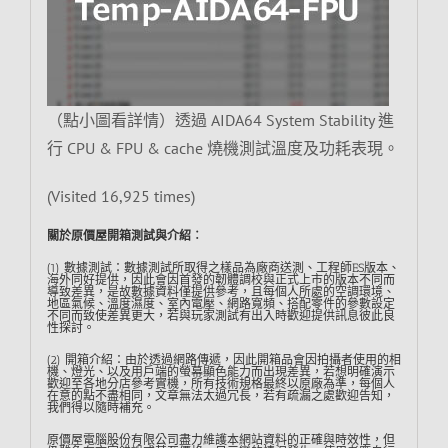
（點小圖看詳情）透過 AIDA64 System Stability 進
行 CPU & FPU & cache 燒機測試溫度及功耗表現。
(Visited 16,925 times)
關於原價屋開箱測試與介紹︰
(1) 數據測試：數據測試所取得之樣品為廠商送測、工程師ES版本、
海外同好提供，因此會因首發的韌體調校與正式上市的版本不同而
導致差異，是故數據資料僅提供參考，且每個人所處的空調環境、
地區氣候、溫度濕度、室內電壓、網路寬頻、搭配零件的參數設定
不同而致使差異更大，若與玩家測試有出入時歡迎提供訊息彼此良
性探討。
(2) 開箱介紹：由於透過網路傳遞，因此開箱品會因拍攝者使用的相
機、燈光、以及用戶端的螢幕顯色能力而出現差異，若想明確演示
歡迎至各地分店參考實機，所有技術規格最終以原廠為準，每個人
在意的點不盡相同，文章無法太過冗長，若有疏漏之處歡迎告知，
我們得以隨時補充。
原價屋電腦股份有限公司盡力維護本網站資料的正確與時效性，但