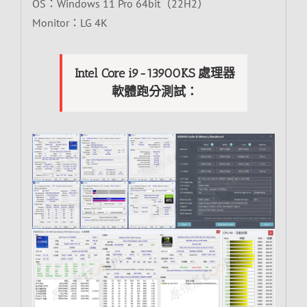
OS：Windows 11 Pro 64bit（22H2）
Monitor：LG 4K
Intel Core i9-13900KS 處理器
軟體跑分測試：