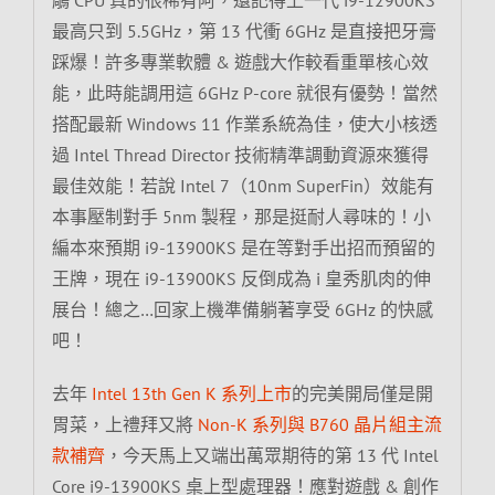
最高只到 5.5GHz，第 13 代衝 6GHz 是直接把牙膏
踩爆！許多專業軟體 & 遊戲大作較看重單核心效
能，此時能調用這 6GHz P-core 就很有優勢！當然
搭配最新 Windows 11 作業系統為佳，使大小核透
過 Intel Thread Director 技術精準調動資源來獲得
最佳效能！若說 Intel 7（10nm SuperFin）效能有
本事壓制對手 5nm 製程，那是挺耐人尋味的！小
編本來預期 i9-13900KS 是在等對手出招而預留的
王牌，現在 i9-13900KS 反倒成為 i 皇秀肌肉的伸
展台！總之…回家上機準備躺著享受 6GHz 的快感
吧！
去年
Intel 13th Gen K 系列上市
的完美開局僅是開
胃菜，上禮拜又將
Non-K 系列與 B760 晶片組主流
款補齊
，今天馬上又端出萬眾期待的第 13 代 Intel
Core i9-13900KS 桌上型處理器！應對遊戲 & 創作