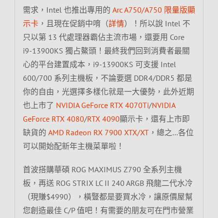
需求，Intel 也推出專用的
Arc A750/A750 限量版顯
示卡
，且現在促銷中唷（
詳情
）！所以說 Intel 不
只以第 13 代處理器霸佔主流市場，還要用 Core
i9-13900KS 獨占鰲頭！最終我們回到消費者最關
心的平台建置成本，i9-13900KS 可支援 Intel
600/700 系列主機板，不論要選 DDR4/DDR5 都是
你的自由，光選擇多樣化就是一大優勢，此外近期
也上市了
NVIDIA GeForce RTX 4070Ti
/
NVIDIA
GeForce RTX 4080
/
RTX 4090
顯示卡，還有上市即
缺貨的
AMD Radeon RX 7900 XTX/XT
，總之…各位
可以開始配新年主機菜單啦！
首波搭購華碩 ROG MAXIMUS Z790 全系列主機
板，再送 ROG STRIX LC II 240 ARGB 飛龍二代水冷
（現賺$4990），橫豎都是要買水冷，讓原價屋幫
您創造最佳 C/P 值吧！有需要的朋友可在門市營業