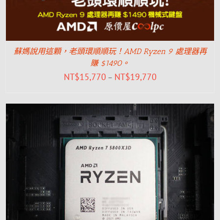
蘇媽說用這顆，老頭環順順玩！AMD Ryzen 9 處理器再
賺 $1490。
NT$
15,770
NT$
19,770
–