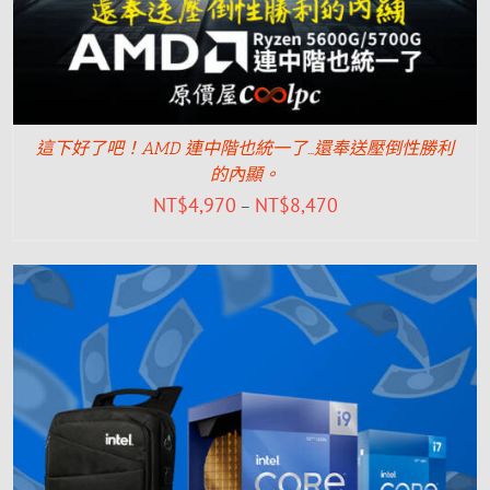
這下好了吧！AMD 連中階也統一了…還奉送壓倒性勝利
的內顯。
NT$
4,970
NT$
8,470
–