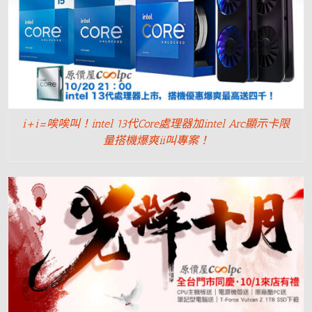
i+i=唉唉叫！intel 13代Core處理器加intel Arc顯示卡限
量搭機爆爽ii叫專案！