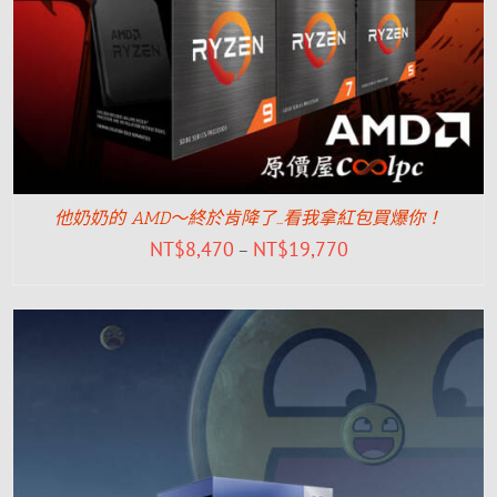
他奶奶的 AMD～終於肯降了…看我拿紅包買爆你！
NT$
8,470
NT$
19,770
–