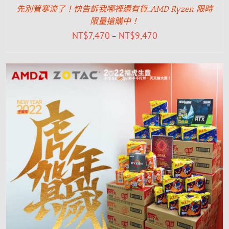
先別管寒流了！快告訴我哪裡還有貨…AMD Ryzen 限時
限量搶購中！
NT$
7,470
NT$
9,470
–