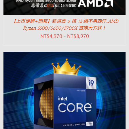
【上市促銷+開箱】趁這波 6 核 12 緒不用四仟…AMD
Ryzen 5500/5600/5700X 首購大方送！
NT$
4,970
NT$
8,970
–