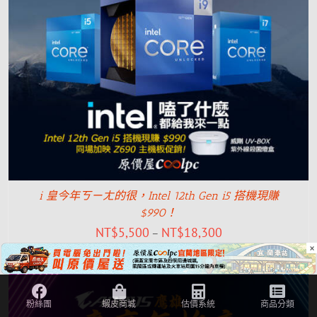
i 皇今年ㄎㄧㄤ的很，Intel 12th Gen i5 搭機現賺
$990！
NT$
5,500
NT$
18,300
–
×