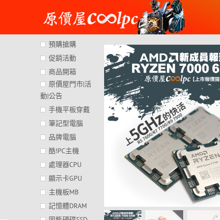
Skip
to
content
預購搶購
促銷活動
商品開箱
原價屋門市|活
動|公告
手機平板穿戴
筆記型電腦
品牌電腦
酷!PC主機
處理器CPU
顯示卡GPU
主機板MB
記憶體DRAM
固態硬碟SSD