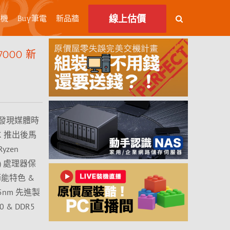
線上估價
主機
Buy筆電
新品牆
7000 新
發現媒體時
K 推出後馬
zen
2T) 處理器保
節能特色 &
nm 先進製
 & DDR5