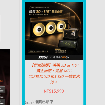
【即刻搶購】裸視 3D & 110°
黃金曲面，微星 MEG
CORELIQUID E15 360 一體式水
冷。
NT$
13,990
(╥_╥) 搶購已結束！