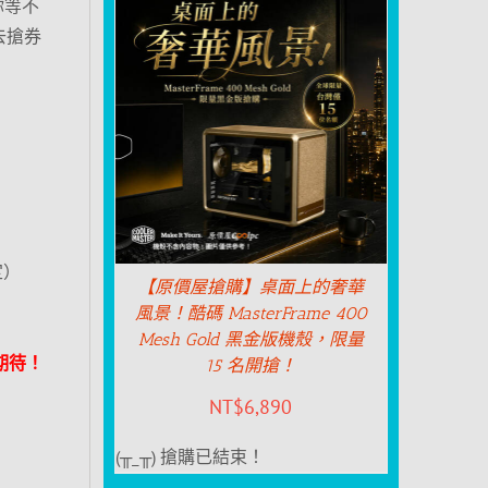
你等不
緊去搶券
定）
）
定）
【原價屋搶購】桌面上的奢華
風景！酷碼 MasterFrame 400
Mesh Gold 黑金版機殼，限量
期待！
15 名開搶！
NT$
6,890
(╥_╥) 搶購已結束！