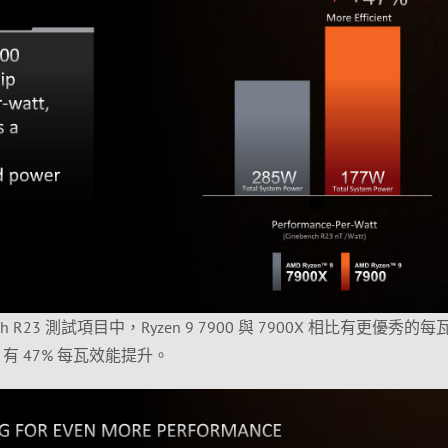
h R23 測試項目中，Ryzen 9 7900 與 7900X 相比有更優秀的
X 有 47% 每瓦效能提升。