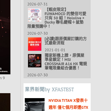
2026-07-31
【蝦皮限定】
FUWAMOCO 的雙倍可愛
只有 50 組！Hololive ×
Ducky 聯名鍵帽＋鼠墊
限量預購中！
2026-07-30
[必讀]跟原價屋訂購的方
式最新流程
2021-01-01
獨家新機上膛，原價屋
準星鎖定！MSI
CROSSHAIR A16 HX 電競
筆電限量組合優惠！
2026-07-30
n 9
業界新聞by XFASTEST
NVIDIA TITAN X發表十
週年 僅七個月即遭GTX