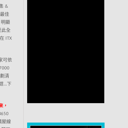
集 &
效能最佳
！明顯
至此全
 ITX
玩家可依
000
列劃清
趕…下
來，
B650
價屋線