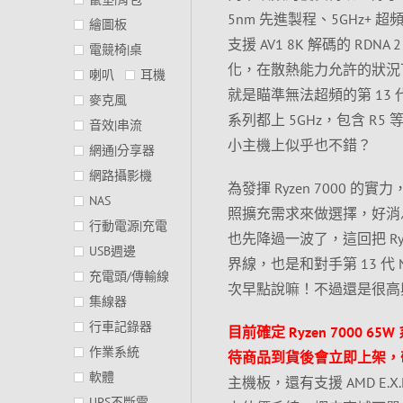
5nm 先進製程、5GHz+ 超頻時
繪圖板
支援 AV1 8K 解碼的 RDNA 
電競椅|桌
化，在散熱能力允許的狀況
喇叭
耳機
就是瞄準無法超頻的第 13 代
麥克風
系列都上 5GHz，包含 R5
音效|串流
小主機上似乎也不錯？
網通|分享器
網路攝影機
為發揮 Ryzen 7000 的實
NAS
照擴充需求來做選擇，好消息是不論
行動電源|充電
也先降過一波了，這回把 Ryze
USB週邊
界線，也是和對手第 13 代
充電頭/傳輸線
次早點說嘛！不過還是很高
集線器
行車記錄器
目前確定 Ryzen 700
作業系統
待商品到貨後會立即上架，
軟體
主機板，還有支援 AMD E.
UPS不斷電