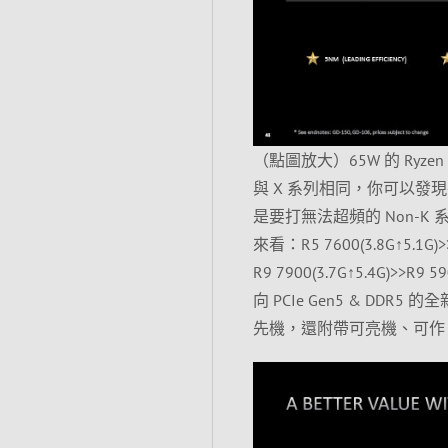
（點圖放大）65W 的 Ryzen
與 X 系列相同，你可以發現在官
是要打無法超頻的 Non-K 
來看：R5 7600(3.8G↑5.1G)>>
R9 7900(3.7G↑5.4G
向 PCIe Gen5 & DDR
先機，還附帶可亮機、可作 AV