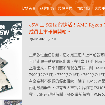
促銷首頁
品牌促銷
裝機直播
門市地圖
套裝
65W 上 5GHz 的快活！AMD Ryzen 
成員上市報價開箱。
@2023/01/10 ,21:00
主流款性能任你超，這才是王道！上市前就有
不時走漏一點點資訊出來，在 i 皇 13 代 Non-
上端出來，原來引而不發就在等這一刻…AMD Ry
7900(12C/24T)、7700(8C/16T)、7600(6C/1
有全系列不鎖頻的優良傳統！除了 TDP 65W 
內附散熱器外，還有五大重點：台積電 TSMC 5
程、5GHz+ 超頻時脈、AM5 最新架構、PCIe 5.0