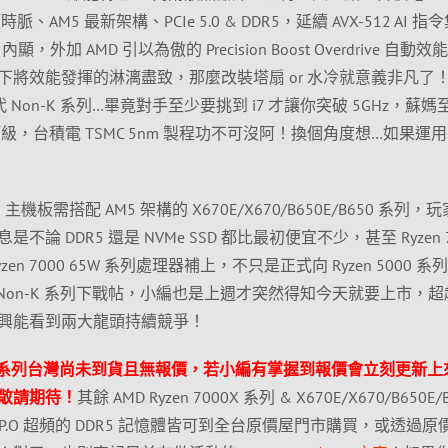
脈、AM5 最新架構、PCIe 5.0 & DDR5，延續 AVX-512 AI 指令
2 內顯，外加 AMD 引以為傲的 Precision Boost Overdrive 自動
下將效能發揮的淋漓盡致，那麼改裝塔扇 or 水冷就意義非凡了
 Non-K 系列…畢竟對手至少要挑到 i7 才讓你突破 5GHz，蘇媽
 等級，台積電 TSMC 5nm 製程功不可沒阿！換個角度想…如果運用在
力，主機板需搭配 AM5 架構的 X670E/X670/B650E/B650 系列，
 DDR5 還是 NVMe SSD 都比最初便宜不少，甚至 Ryzen 7
n 7000 65W 系列處理器補上，不只是正式向 Ryzen 5000 系
 Non-K 系列下戰帖，小編也是上週才突然得知今天就要上市，超
興能看到兩大龍頭持續競爭！
0 65W 系列台灣尚未到貨且無報價，若小編有掌握到報價會立刻更新上
敬請期待！
其餘 AMD Ryzen 7000X 系列 & X670E/X670/B650E/
X.P.O 超頻的 DDR5 記憶體皆可到全台原價屋門市購買，或透過原