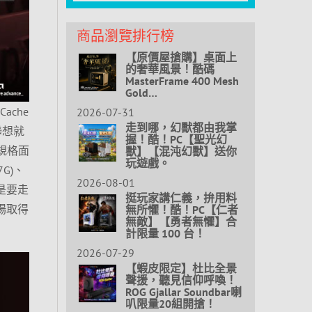
商品瀏覽排行榜
【原價屋搶購】桌面上
的奢華風景！酷碼
MasterFrame 400 Mesh
Gold…
ache
2026-07-31
走到哪，幻獸都由我掌
聯想就
握！酷！PC【聖光幻
從規格面
獸】【混沌幻獸】送你
玩遊戲。
.7G)、
2026-08-01
這是要走
挺玩家講仁義，拚用料
戰場取得
無所懼！酷！PC【仁者
無敵】【勇者無懼】合
計限量 100 台！
2026-07-29
【蝦皮限定】杜比全景
聲援，聽見信仰呼喚！
ROG Gjallar Soundbar喇
叭限量20組開搶！