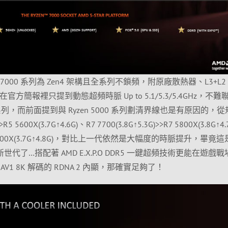
 7000 系列為 Zen4 架構且全系列不鎖頻，附原廠散熱器、L3+L2 C
方簡報裡只提到動態超頻時脈 Up to 5.1/5.3/5.4GHz，不難
系列，而前面提到與 Ryzen 5000 系列劃清界線也是有原因的，
R5 5600X(3.7G↑4.6G)、R7 7700(3.8G↑5.3G)>>R7 5800X(3.8G↑4
)>>R9 5900X(3.7G↑4.8G)，對比上一代依然是大幅度的時脈提升，畢竟
5 的全新世代了…搭配著 AMD E.X.P.O DDR5 一鍵超頻技術更能在遊戲
1 8K 解碼的 RDNA 2 內顯，那確實足夠了！