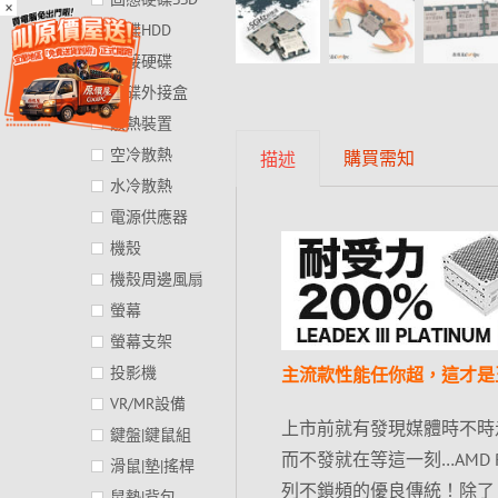
×
硬碟HDD
外接硬碟
硬碟外接盒
散熱裝置
空冷散熱
購買需知
描述
水冷散熱
電源供應器
機殼
機殼周邊風扇
螢幕
螢幕支架
投影機
主流款性能任你超，這才是
VR/MR設備
上市前就有發現媒體時不時走漏
鍵盤|鍵鼠組
而不發就在等這一刻…AMD Ryzen
滑鼠|墊|搖桿
列不鎖頻的優良傳統！除了 T
鼠墊|背包