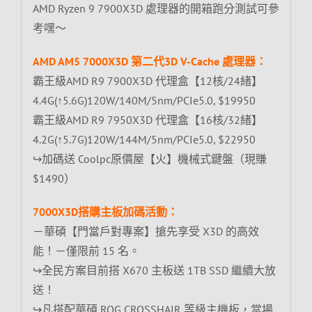
AMD Ryzen 9 7900X3D 處理器的開箱跑分測試可參
考嘿～
AMD AM5 7000X3D 第二代3D V-Cache 處理器：
霸王級AMD R9 7900X3D 代理盒【12核/24緒】
4.4G(↑5.6G)120W/140M/5nm/PCIe5.0, $19950
霸王級AMD R9 7950X3D 代理盒【16核/32緒】
4.2G(↑5.7G)120W/144M/5nm/PCIe5.0, $22950
↪加碼送 Coolpc原價屋【火】機械式鍵盤（現賺
$1490）
7000X3D搭購主板加碼活動：
－華碩【門當戶對專案】搶先享受 X3D 的高效
能！－僅限前 15 名。
↪全民方案目前搭 X670 主板送 1TB SSD 繼續大放
送！
↪凡搭配華碩 ROG CROSSHAIR 等級主機板，當場