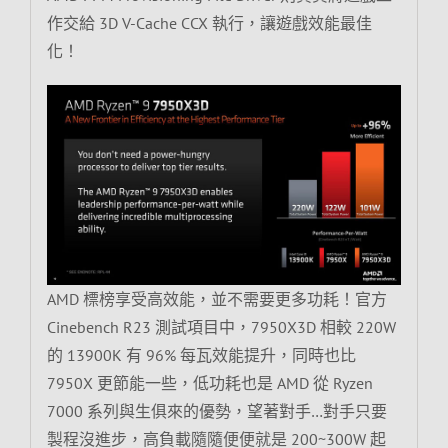
作交給 3D V-Cache CCX 執行，讓遊戲效能最佳
化！
AMD 標榜享受高效能，並不需要更多功耗！官方
Cinebench R23 測試項目中，7950X3D 相較 220W
的 13900K 有 96% 每瓦效能提升，同時也比
7950X 更節能一些，低功耗也是 AMD 從 Ryzen
7000 系列與生俱來的優勢，望著對手…對手只要
製程沒進步，高負載隨隨便便就是 200~300W 起