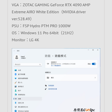
VGA：ZOTAC GAMING GeForce RTX 4090 AMP
Extreme AIRO White Edition（NVIDIA driver
ver:528.49）
PSU：FSP Hydro PTM PRO 1000W
OS：Windows 11 Pro 64bit（21H2）
Monitor：LG 4K