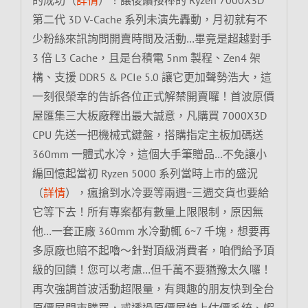
第二代 3D V-Cache 系列未演先轟動，月初就有不
少粉絲來訊詢問開賣時間及活動…畢竟是超越對手
3 倍 L3 Cache，且是台積電 5nm 製程、Zen4 架
構、支援 DDR5 & PCIe 5.0 讓它更加聲勢浩大，這
一刻很榮幸的告訴各位正式解禁開賣囉！首波原價
屋匯集三大板廠釋出最大誠意，凡購買 7000X3D
CPU 先送一把機械式鍵盤，搭購指定主板加碼送
360mm 一體式水冷，這個大手筆贈品…不免讓小
編回憶起當初 Ryzen 5000 系列當時上市的盛況
（
詳情
），瘋搶到水冷要等兩週~三週交貨也要給
它等下去！所有專案都有數量上限限制，原因無
他…一套正廠 360mm 水冷動輒 6~7 千塊，想要再
多原廠也賠不起嚕～針對頂級消費者，咱們給予頂
級的回饋！您可以考慮…但千萬不要猶豫太久囉！
再次強調首波活動超限量，有興趣的朋友快到全台
原價屋門市購買，或透過原價屋線上估價系統、蝦