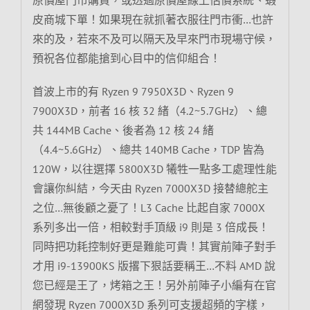
皮商城下單！如果現在就抓著衣服往門市衝…也許
來的及，若來不及可以隔天及早來門市現場守候，
預祝各位都能搶到心目中的信仰組合！
首波上市的有 Ryzen 9 7950X3D、Ryzen 9
7900X3D，前者 16 核 32 緒（4.2~5.7GHz）、總
共 144MB Cache、後者為 12 核 24 緒
（4.4~5.6GHz）、總共 140MB Cache，TDP 皆為
120W，以往選擇 5800X3D 犧牲一點多工處理性能
會讓你糾結，今天由 Ryzen 7000X3D 接替總舵主
之位…無後顧之憂了！L3 Cache 比起自家 7000X
系列多出一倍，相較對手頂級 i9 則是 3 倍成長！
同時把功耗控制好更是難能可貴！其實前陣子對手
才用 i9-13900KS 版撂下狠話要稱王…不料 AMD 說
您已經是王了，烤箱之王！另外前陣子小編有在官
網發現 Ryzen 7000X3D 系列可支援超頻的字樣，