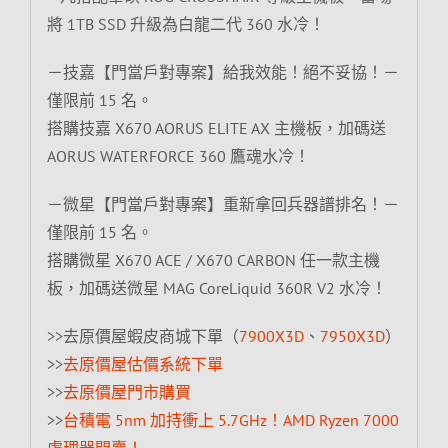
將 1TB SSD 升級為白龍二代 360 水冷！
－技嘉【門當戶對專案】給我效能！絕不妥協！－
僅限前 15 名。
搭購技嘉 X670 AORUS ELITE AX 主機板，加碼送
AORUS WATERFORCE 360 鷹魂水冷！
－微星【門當戶對專案】重新拿回兵器譜排名！－
僅限前 15 名。
搭購微星 X670 ACE / X670 CARBON 任一款主機
板，加碼送微星 MAG CoreLiquid 360R V2 水冷！
>>去原價屋蝦皮商城下單（
7900X3D
、
7950X3D
）
>>
去原價屋估價系統下單
>>
去原價屋門市購買
>>
台積電 5nm 加持衝上 5.7GHz！AMD Ryzen 7000
處理器開賣！