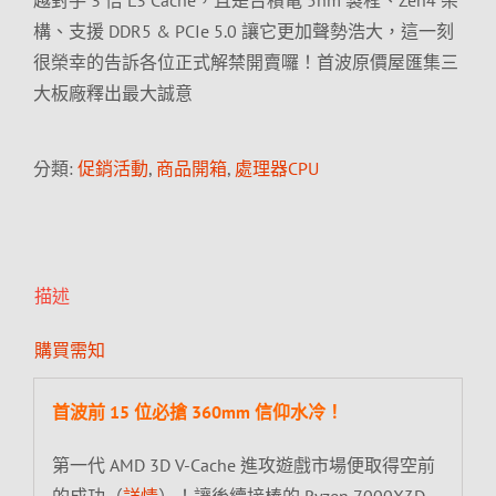
越對手 3 倍 L3 Cache，且是台積電 5nm 製程、Zen4 架
構、支援 DDR5 & PCIe 5.0 讓它更加聲勢浩大，這一刻
很榮幸的告訴各位正式解禁開賣囉！首波原價屋匯集三
大板廠釋出最大誠意
分類:
促銷活動
,
商品開箱
,
處理器CPU
描述
購買需知
首波前 15 位必搶 360mm 信仰水冷！
第一代 AMD 3D V-Cache 進攻遊戲市場便取得空前
的成功（
詳情
）！讓後續接棒的 Ryzen 7000X3D