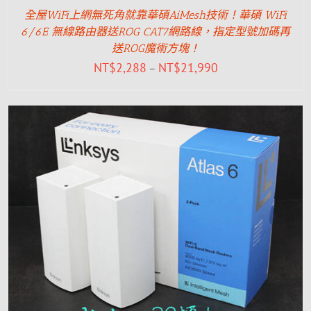
全屋WiFi上網無死角就靠華碩AiMesh技術！華碩 WiFi
6/6E 無線路由器送ROG CAT7網路線，指定型號加碼再
送ROG魔術方塊！
NT$
2,288
NT$
21,990
–