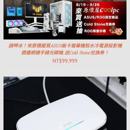
請呷冰！來原價屋買ASUS板卡螢幕機殼水冷電源投影機
週邊網通手錶光碟機…送Cold Stone兌換券！
NT$
99,999