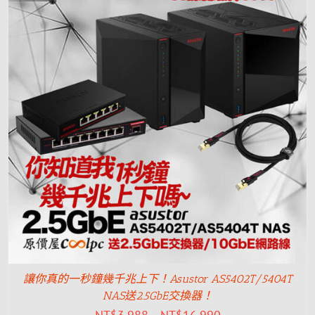
讓你真的一秒鐘幾千兆上下！Asustor AS5402T/5404T
NAS送2.5GbE交換器！