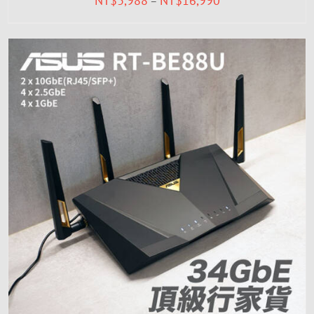
NT$
3,988
NT$
16,990
–