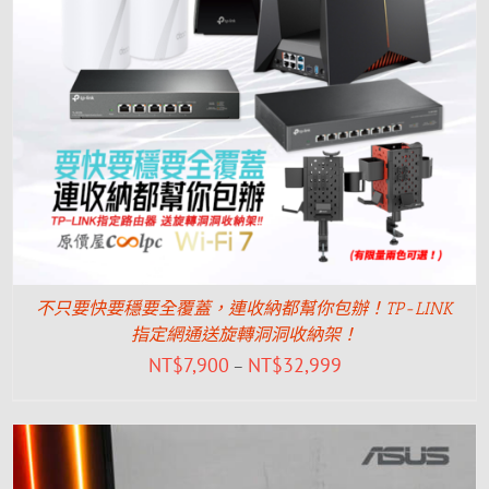
不只要快要穩要全覆蓋，連收納都幫你包辦！TP-LINK
指定網通送旋轉洞洞收納架！
NT$
7,900
NT$
32,999
–