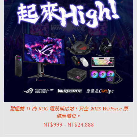
甜過雙 11 的 ROG 電競補給站！只在 2025 WirForce 原
價屋攤位。
NT$
999
NT$
24,888
–