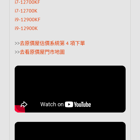
i7-12700KF
i7-12700K
i9-12900KF
i9-12900K
>>
去原價屋估價系統第 4 項下單
>>
去看原價屋門市地圖