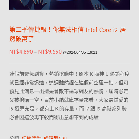
第二季傳捷報！你無法相信 Intel Core i9 居
然破萬了…
NT$
4,890
NT$
9,690
–
@2024/04/05 ,19:21
連假前緊急到貨，熱銷搶購中！原本 K 版神 U 熱銷程度
就已經非常迅速，這週雖然趕在連假前空運一批，但可
預見此消息一出還是會敵不過眾網友的熱情，屆時必定
又被搶購一空，目前小編就庫存量來看，大家最鍾愛的
i5 還算充足，都有上Ｋ的存量，而 i7 跟 i9 高階系列勢
必會因這波再下殺而衝出意想不到的成績
分類:
促銷活動
,
處理器CPU