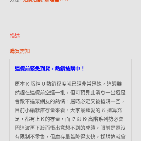
描述
購買需知
連假前緊急到貨，熱銷搶購中！
原本 K 版神 U 熱銷程度就已經非常迅速，這週雖
然趕在連假前空運一批，但可預見此消息一出還是
會敵不過眾網友的熱情，屆時必定又被搶購一空，
目前小編就庫存量來看，大家最鍾愛的 i5 還算充
足，都有上Ｋ的存量，而 i7 跟 i9 高階系列勢必會
因這波再下殺而衝出意想不到的成績，眼前是還沒
有限制不零售，但庫存量若降得太快，採購這就會