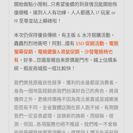
開始做點小限制…只希望後續的到貨情況能開始恢
復順暢，達到人人有功練、人人都邁入 i7 玩家 or
i9 至尊並站上顛峰啦！
本次仍保持優良傳統，有主板 & 水冷搭購活動，
轟轟烈烈地衝吧！阿對…還有
SSD 促銷活動
、
電競
螢幕促銷
、
電競鍵盤&滑鼠促銷
、
沙發電競椅也
有
，好多…您還是親自來原價屋門市、線上估價系
統、蝦皮商城逛一逛比較快！
我們樂見原廠良性競爭，獲利的永遠都是消費者，
身為一個地區經銷商我們扮演好自己的角色，將貨
備齊之外，更維持價格不因為南北差異或是城鄉差
距而有不同，全省實體店開在那人跑不掉，有問題
我們一定妥善處理，該換新的換新，而組裝、檢
測、保固…各項服務也絕不推諉，我們唯一不會做
的就是網路抹黑跟潑髒水，樣樣說人爛不外乎就是