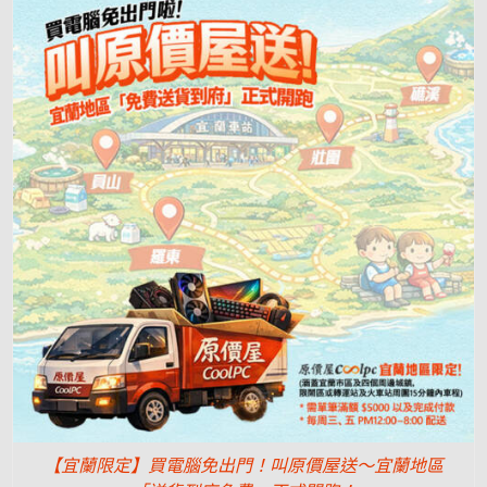
【宜蘭限定】買電腦免出門！叫原價屋送～宜蘭地區