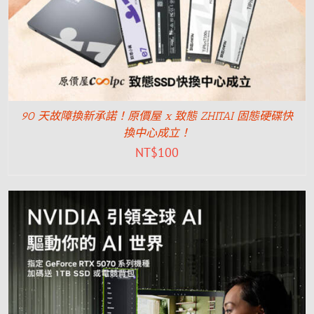
90 天故障換新承諾！原價屋 x 致態 ZHITAI 固態硬碟快
換中心成立！
NT$
100