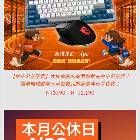
【台中公益限定】大俠最愛的電競包就在台中公益店！
限量機械鍵盤＋滑鼠買到的都是懂玩乖寶寶！
NT$
590
NT$
1,190
–