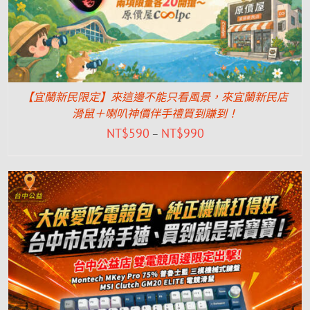
【宜蘭新民限定】來這邊不能只看風景，來宜蘭新民店
滑鼠＋喇叭神價伴手禮買到賺到！
NT$
590
NT$
990
–