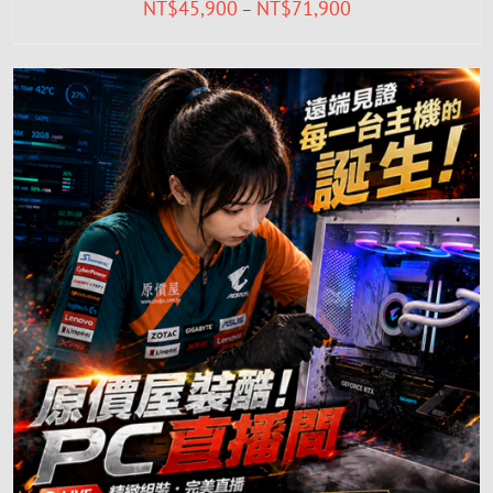
NT$
45,900
NT$
71,900
–