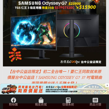
【台中公益店限定】初二全台唯一！要仁王同款就來原
價屋台中公益店！SAMSUNG ODYSSEY G7 37 吋電競曲
面限量釋出送八千賺大發！
×
NT$
15,900
NT$
23,900