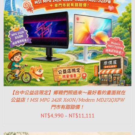
【台中公益店限定】鄉親們照過來～最好看的畫面就在
公益店！MSI MPG 242R X60N/Modern MD272QXPW
門市有甜甜價！
NT$
4,990
NT$
11,111
–