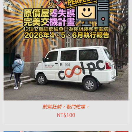
鮫鯊狂鱗，戰鬥陀螺。
NT$
100