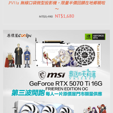
PV11a 無線口袋微型投影機，限量半價回饋在地鄉親啦
～
NT$
1,680
NT$
3,490