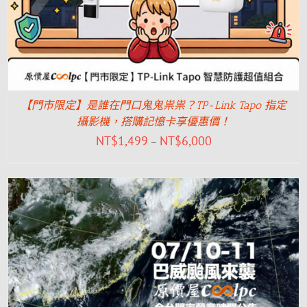
【門市限定】是誰在門口鬼鬼祟祟？TP-Link Tapo 指定
攝影機，搭購記憶卡享優惠價！
NT$
1,499
NT$
6,000
–