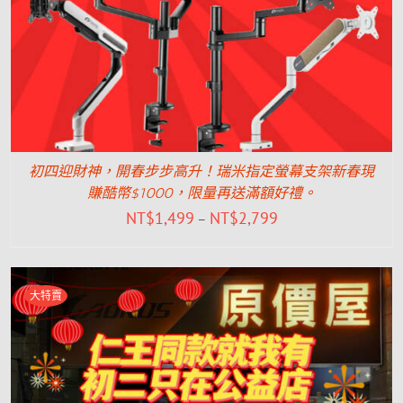
初四迎財神，開春步步高升！瑞米指定螢幕支架新春現
賺酷幣$1000，限量再送滿額好禮。
NT$
1,499
NT$
2,799
–
大特賣