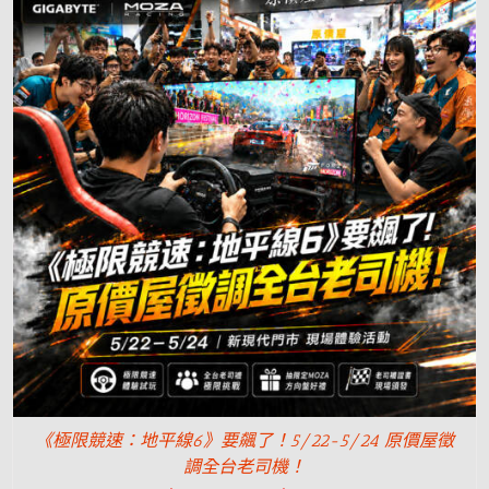
《極限競速：地平線6》要飆了！5/22-5/24 原價屋徵
調全台老司機！