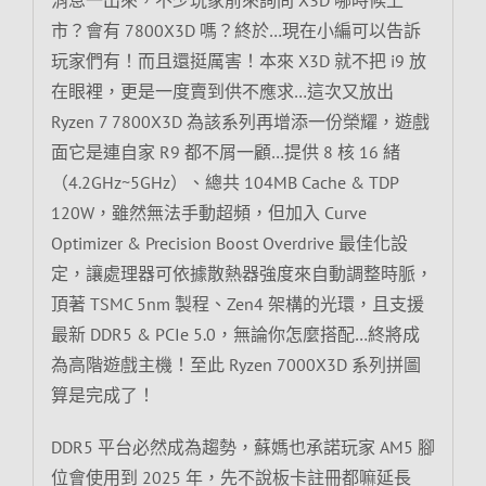
市？會有 7800X3D 嗎？終於…現在小編可以告訴
玩家們有！而且還挺厲害！本來 X3D 就不把 i9 放
在眼裡，更是一度賣到供不應求…這次又放出
Ryzen 7 7800X3D 為該系列再增添一份榮耀，遊戲
面它是連自家 R9 都不屑一顧…提供 8 核 16 緒
（4.2GHz~5GHz）、總共 104MB Cache & TDP
120W，雖然無法手動超頻，但加入 Curve
Optimizer & Precision Boost Overdrive 最佳化設
定，讓處理器可依據散熱器強度來自動調整時脈，
頂著 TSMC 5nm 製程、Zen4 架構的光環，且支援
最新 DDR5 & PCIe 5.0，無論你怎麼搭配…終將成
為高階遊戲主機！至此 Ryzen 7000X3D 系列拼圖
算是完成了！
DDR5 平台必然成為趨勢，蘇媽也承諾玩家 AM5 腳
位會使用到 2025 年，先不說板卡註冊都嘛延長