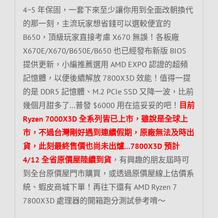
4~5 年保固，一套下來至少讓你用到全面改朝換代
的那一刻，主流玩家想省錢可以選較便宜的
B650，頂級玩家直接考慮 X670 無誤！各板廠
X670E/X670/B650E/B650 也已經發布新版 BIOS
提供更新，小編推薦選用 AMD EXPO 認證的超頻
記憶體，以便後續解放 7800X3D 效能！值得一提
的是 DDR5 記憶體、M.2 PCIe SSD 又降一波，比前
幾個月甜多了…普發 $6000 用在這妥妥的吧！
目前
Ryzen 7000X3D 全系列皆已上市，雖說是全球上
市，不過台灣剛好遇到連續假期，原廠無法及時出
貨，此刻最終售價也尚未出爐…7800X3D 預計
4/12 全省原價屋陸續到貨
，有興趣的朋友屆時可
到全台原價屋門市購買，或透過原價屋線上估價系
統、蝦皮商城下單！再往下還有 AMD Ryzen 7
7800X3D 處理器的開箱跑分測試參考唷～