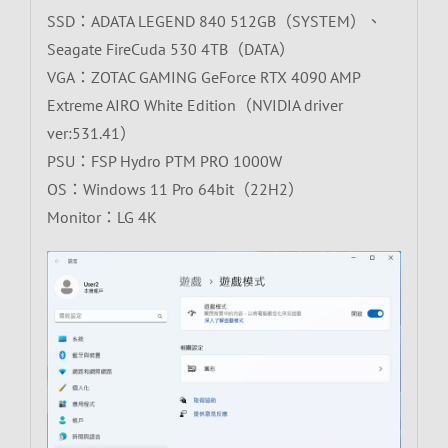
SSD：ADATA LEGEND 840 512GB（SYSTEM）、
Seagate FireCuda 530 4TB（DATA）
VGA：ZOTAC GAMING GeForce RTX 4090 AMP
Extreme AIRO White Edition（NVIDIA driver
ver:531.41）
PSU：FSP Hydro PTM PRO 1000W
OS：Windows 11 Pro 64bit（22H2）
Monitor：LG 4K