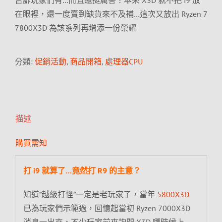
告訴玩家們有…而且還挺厲害！本來 X3D 就不把 i9 放
在眼裡，還一度賣到缺貨來不及補…這次又放出 Ryzen 7
7800X3D 為該系列再增添一份榮耀
分類:
促銷活動
,
商品開箱
,
處理器CPU
描述
購買需知
打 i9 就算了…竟然打 R9 的主意？
知道”越級打怪”一定是老玩家了，當年
5800X3D
已為玩家們示範過，回憶起當初 Ryzen 7000X3D
消息一出來，不少玩家前來詢問 X3D 哪時候上