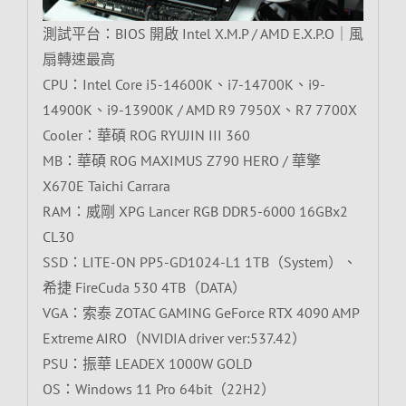
測試平台：BIOS 開啟 Intel X.M.P / AMD E.X.P.O｜風
扇轉速最高
CPU：Intel Core i5-14600K、i7-14700K、i9-
14900K、i9-13900K / AMD R9 7950X、R7 7700X
Cooler：華碩 ROG RYUJIN III 360
MB：華碩 ROG MAXIMUS Z790 HERO / 華擎
X670E Taichi Carrara
RAM：威剛 XPG Lancer RGB DDR5-6000 16GBx2
CL30
SSD：LITE-ON PP5-GD1024-L1 1TB（System）、
希捷 FireCuda 530 4TB（DATA）
VGA：索泰 ZOTAC GAMING GeForce RTX 4090 AMP
Extreme AIRO（NVIDIA driver ver:537.42）
PSU：振華 LEADEX 1000W GOLD
OS：Windows 11 Pro 64bit（22H2）