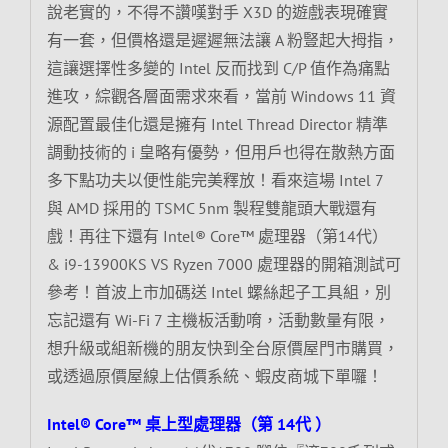
說老實的，不得不讚嘆對手 X3D 的遊戲表現確實
有一套，但價格還是遲遲無法讓 A 粉豎起大拇指，
這讓選擇性多變的 Intel 反而找到 C/P 值作為痛點
進攻，綜觀各層面需求來看，當前 Windows 11 資
源配置最佳化還是擁有 Intel Thread Director 精準
調動技術的 i 皇略有優勢，但用戶也得在散熱方面
多下點功夫以便性能完美釋放！看來這場 Intel 7
與 AMD 採用的 TSMC 5nm 製程雙龍頭大戰還有
戲！再往下還有 Intel® Core™ 處理器（第14代）
& i9-13900KS VS Ryzen 7000 處理器的開箱測試可
參考！首波上市加碼送 Intel 螺絲起子工具組，別
忘記還有 Wi-Fi 7 主機板活動唷，活動數量有限，
想升級或組新機的朋友快到全台原價屋門市購買，
或透過原價屋線上估價系統、蝦皮商城下單囉！
Intel® Core™ 桌上型處理器（第 14代 ）