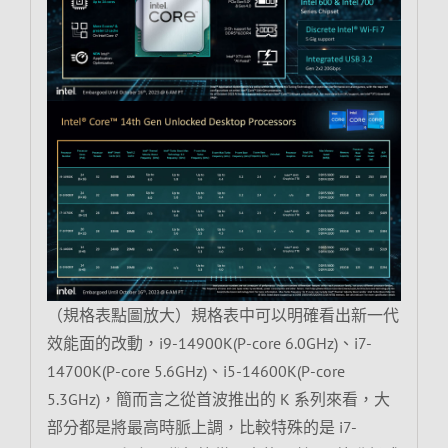
（規格表點圖放大）規格表中可以明確看出新一代
效能面的改動，i9-14900K(P-core 6.0GHz)、i7-
14700K(P-core 5.6GHz)、i5-14600K(P-core
5.3GHz)，簡而言之從首波推出的 K 系列來看，大
部分都是將最高時脈上調，比較特殊的是 i7-