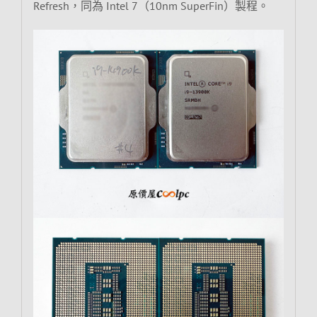
Refresh，同為 Intel 7（10nm SuperFin）製程。