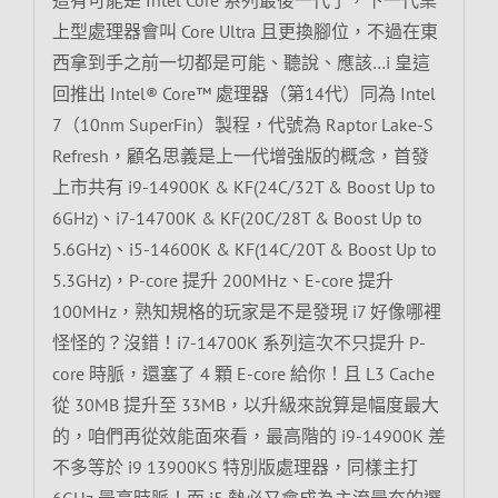
上型處理器會叫 Core Ultra 且更換腳位，不過在東
西拿到手之前一切都是可能、聽說、應該…i 皇這
回推出 Intel® Core™ 處理器（第14代）同為 Intel
7（10nm SuperFin）製程，代號為 Raptor Lake-S
Refresh，顧名思義是上一代增強版的概念，首發
上市共有 i9-14900K & KF(24C/32T & Boost Up to
6GHz)、i7-14700K & KF(20C/28T & Boost Up to
5.6GHz)、i5-14600K & KF(14C/20T & Boost Up to
5.3GHz)，P-core 提升 200MHz、E-core 提升
100MHz，熟知規格的玩家是不是發現 i7 好像哪裡
怪怪的？沒錯！i7-14700K 系列這次不只提升 P-
core 時脈，還塞了 4 顆 E-core 給你！且 L3 Cache
從 30MB 提升至 33MB，以升級來說算是幅度最大
的，咱們再從效能面來看，最高階的 i9-14900K 差
不多等於 i9 13900KS 特別版處理器，同樣主打
6GHz 最高時脈！而 i5 勢必又會成為主流最夯的選