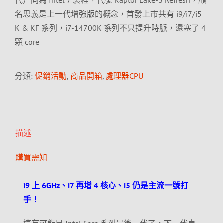
代）同為 Intel 7 製程，代號 Raptor Lake-S Refresh，顧
名思義是上一代增強版的概念，首發上市共有 i9/i7/i5
K & KF 系列，i7-14700K 系列不只提升時脈，還塞了 4
顆 core
分類:
促銷活動
,
商品開箱
,
處理器CPU
描述
購買需知
i9 上 6GHz、i7 再增 4 核心、i5 仍是主流一號打
手！
這有可能是 Intel Core 系列最後一代了，下一代桌