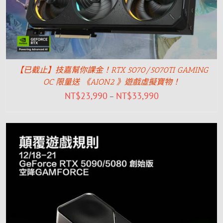
【已截止】技嘉幫你課金！RTX 5070/5070TI GAMING
OC 限量送 《AION2 》遊戲虛擬寶物！
NT$
23,990
NT$
33,990
–