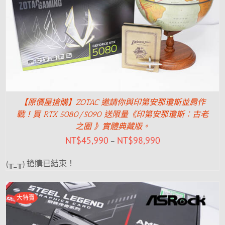
【原價屋搶購】ZOTAC 邀請你與印第安那瓊斯並肩作
戰！買 RTX 5080/5090 送限量《印第安那瓊斯︰古老
之圈 》實體典藏版。
NT$
45,990
NT$
98,990
–
(╥_╥) 搶購已結束！
大特賣