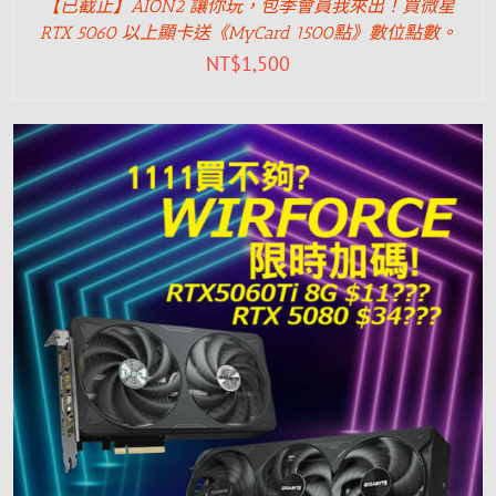
【已截止】AION2 讓你玩，包季會員我來出！買微星
RTX 5060 以上顯卡送《MyCard 1500點》數位點數。
NT$
1,500