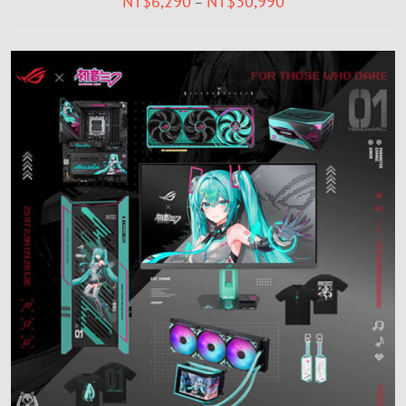
NT$
6,290
NT$
30,990
–