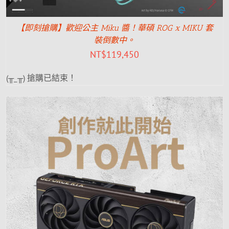
【即刻搶購】歡迎公主 Miku 醬！華碩 ROG x MIKU 套
裝倒數中。
NT$
119,450
(╥_╥) 搶購已結束！