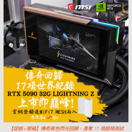
【促銷+開箱】傳奇黃色閃光回歸，勇奪 17 項超頻測試