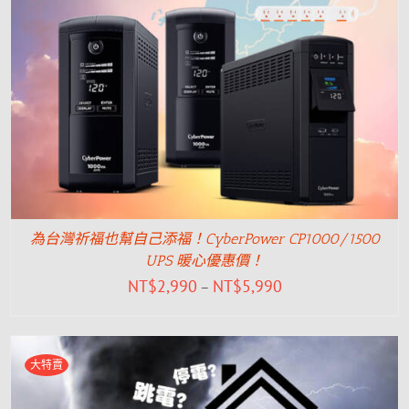
為台灣祈福也幫自己添福！CyberPower CP1000/1500
UPS 暖心優惠價！
NT$
2,990
NT$
5,990
–
大特賣