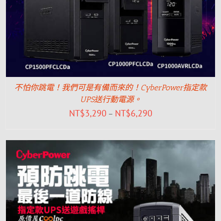
不怕你跳電！我們可是有備而來的！CyberPower指定款
UPS送行動電源。
NT$
3,290
NT$
6,290
–