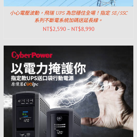
小心電壓波動，飛瑞 UPS 為您穩住全場！指定 5E/5SC
系列不斷電系統加碼送延長線。
NT$
2,590
NT$
8,990
–