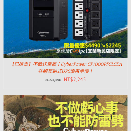
【已搶畢】不斷送幸福！CyberPower CP1000PFCLCDA
在線互動式UPS優惠半價！
NT$
2,245
NT$
4,490