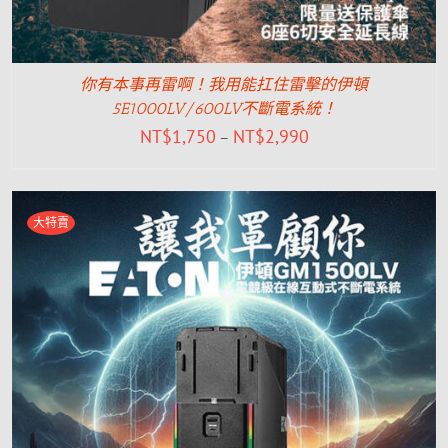
你有本事再雷啊！我用能扛住雷擊的伊頓
5E1000LV/600LV不斷電系統！
NT$
1,750
NT$
2,990
–
大特賣