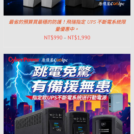
最省的預算買最穩的防護！飛瑞指定 UPS 不斷電系統限
量優惠中。
NT$
990
NT$
1,990
–