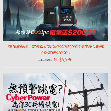
讓我罩顧你！電競級伊頓GM1500LV/900W在線互動式
不斷電送$2000！
NT$
5,990
NT$
7,990