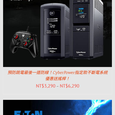
預防跳電最後一道防線！CyberPower指定款不斷電系統
優惠送搖桿！
NT$
3,290
NT$
6,290
–