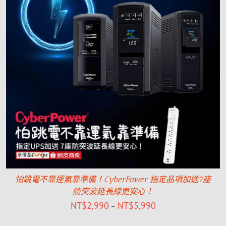
怕跳電不靠運氣靠準備！CyberPower 指定品項加送7座
防突波延長線更安心！
NT$
2,990
NT$
5,990
–