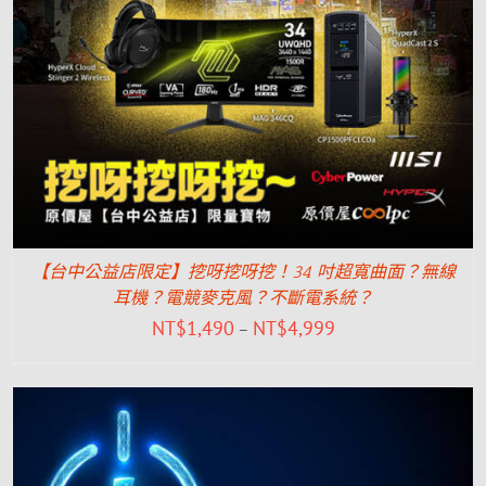
【台中公益店限定】挖呀挖呀挖！34 吋超寬曲面？無線
耳機？電競麥克風？不斷電系統？
NT$
1,490
NT$
4,999
–