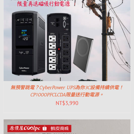
無預警跳電？CyberPower UPS為你3C設備持續供電！
CP1000PFCLCDA限量送行動電源。
NT$
3,990