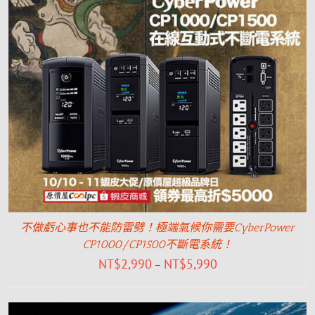
不做虧心事也不能防雷劈！極端氣候你需要CyberPower
CP1000/CP1500不斷電系統！
NT$
2,990
NT$
5,990
–