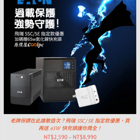
老牌保鏢在此誰敢造次？飛瑞 5SC/5E 指定款優惠，買
再送 65W 快充頭護你周全！
NT$
2,590
NT$
8,990
–