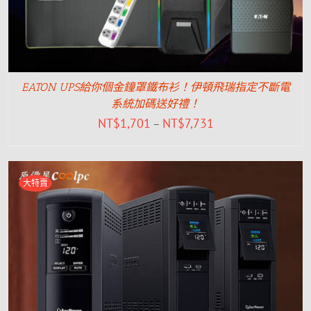
EATON UPS給你個金鐘罩鐵布衫！伊頓飛瑞指定不斷電
系統加碼送好禮！
NT$
1,701
NT$
7,731
–
大特賣