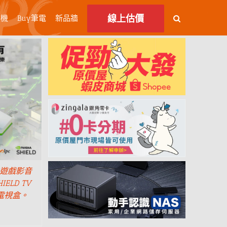
線上估價
主機
Buy筆電
新品牆
！遊戲影音
IELD TV
競電視盒。