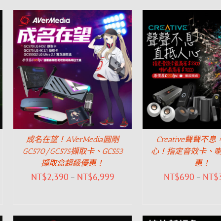
成名在望！AVerMedia圓剛
Creative聲聲不
GC570/GC575擷取卡、GC553
心！指定音效卡、
擷取盒超級優惠！
惠！
NT$
2,390
NT$
6,999
NT$
690
NT$
–
–