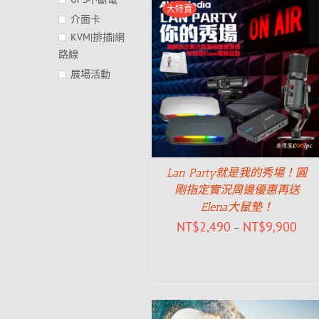
大特賣
介面卡
KVM|排插|網
路線
展場活動
Lan Party就是我的秀場！圓
剛指定實況周邊優惠再送
Elena大鼠墊！
NT$
2,490
NT$
9,900
–