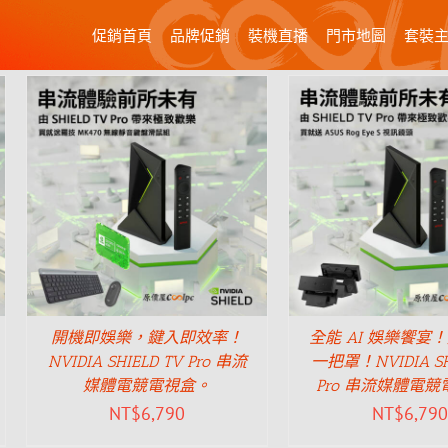
促銷首頁
品牌促銷
裝機直播
門市地圖
套裝
開機即娛樂，鍵入即效率！
全能 AI 娛樂饗宴
NVIDIA SHIELD TV Pro 串流
一把罩！NVIDIA SH
媒體電競電視盒。
Pro 串流媒體電
NT$
6,790
NT$
6,790