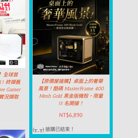
】全球首
【原價屋搶購】桌面上的奢華
2.1 終擷舊
風景！酷碼 MasterFrame 400
ve Gamer
Mesh Gold 黑金版機殼，限量
G2 實況擷取
15 名開搶！
NT$
6,890
(╥_╥) 搶購已結束！