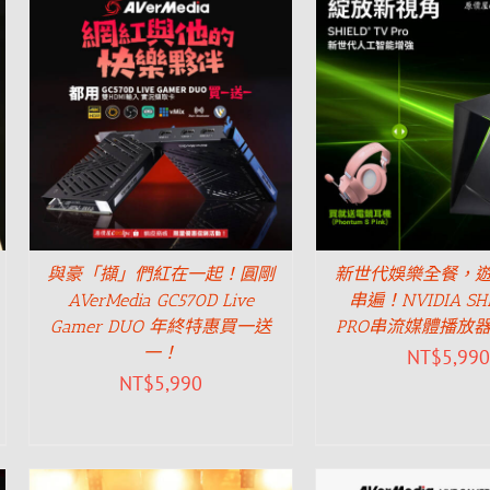
與豪「擷」們紅在一起！圓剛
新世代娛樂全餐，
AVerMedia GC570D Live
串遍！NVIDIA SHI
Gamer DUO 年終特惠買一送
PRO串流媒體播放
一！
NT$
5,990
NT$
5,990