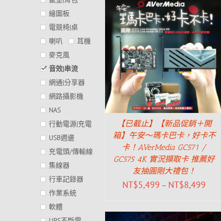
繪圖板
電競椅|桌
喇叭
耳機
麥克風
音效|串流
網通|分享器
網路攝影機
NAS
【已截止】【新品促銷＋開
行動電源|充電
箱】午安～瑪卡巴卡，好卡不
USB週邊
卡！AVerMedia GC571 /
充電頭/傳輸線
GC575 4K 實況擷取卡 推薦好
集線器
友抽圓剛大禮包！
行車記錄器
NT$
5,499
NT$
8,499
–
作業系統
軟體
UPS不斷電