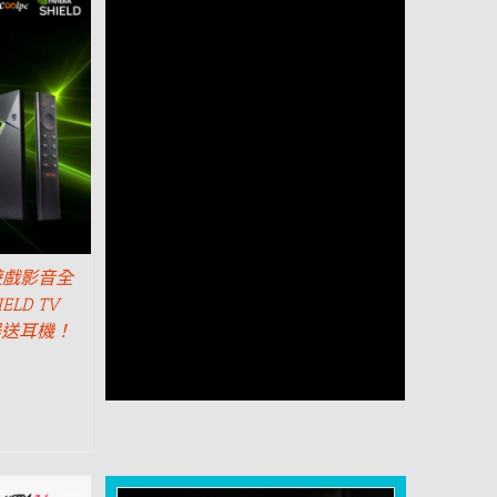
遊戲影音全
ELD TV
器送耳機！