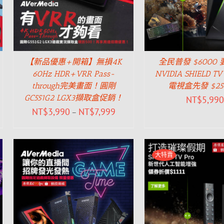
【新品優惠+開箱】無損4K
全民普發 $6000
60Hz HDR+VRR Pass-
NVIDIA SHIELD T
through完美畫面！圓剛
電視盒先發 $25
GC551G2 LGX3擷取盒促銷！
NT$
5,990
NT$
3,990
NT$
7,999
–
大特賣