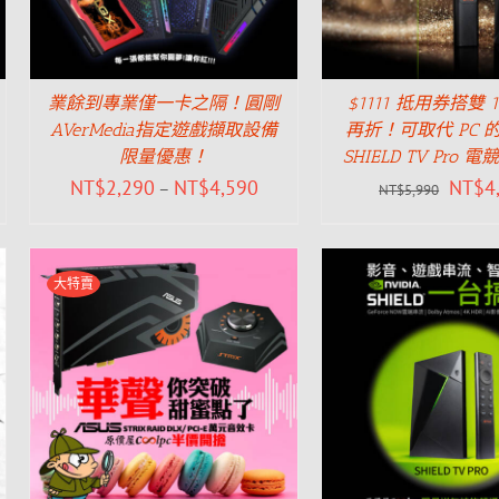
業餘到專業僅一卡之隔！圓剛
$1111 抵用券搭雙 
AVerMedia指定遊戲擷取設備
再折！可取代 PC 的 
限量優惠！
SHIELD TV Pro
NT$
2,290
NT$
4,590
NT$
4
–
NT$
5,990
大特賣