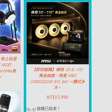
】架上玩混
NZXT
【即刻搶購】裸視 3D & 110°
itchMix音
黃金曲面，微星 MEG
。
CORELIQUID E15 360 一體式水
冷。
NT$
13,990
(╥_╥) 搶購已結束！