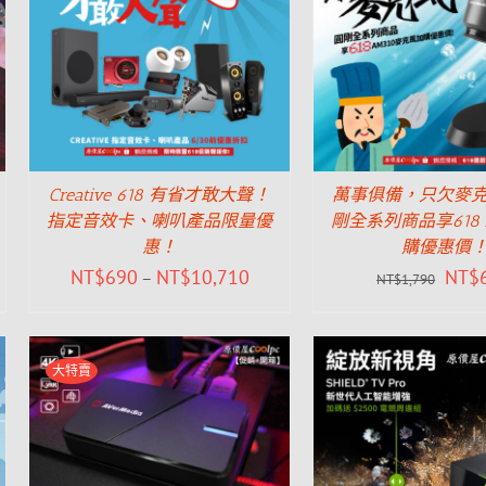
Creative 618 有省才敢大聲！
萬事俱備，只欠麥
指定音效卡、喇叭產品限量優
剛全系列商品享618 
惠！
購優惠價
NT$
690
NT$
10,710
NT$
–
NT$
1,790
大特賣