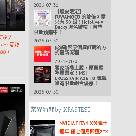
2026-07-31
【蝦皮限定】
FUWAMOCO 的雙倍可愛
只有 50 組！Hololive ×
Ducky 聯名鍵帽＋鼠墊
限量預購中！
 要來了！
2026-07-30
V Pro 電競
[必讀]跟原價屋訂購的方
00！
式最新流程
2021-01-01
獨家新機上膛，原價屋
準星鎖定！MSI
CROSSHAIR A16 HX 電競
筆電限量組合優惠！
2026-07-30
業界新聞by XFASTEST
NVIDIA TITAN X發表十
週年 僅七個月即遭GTX