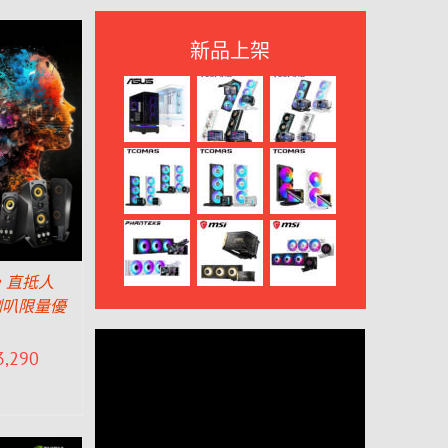
新品上架
息，直抵人
喇叭限量優
3,290