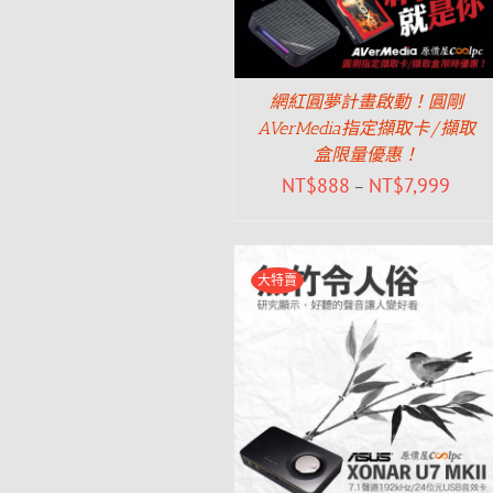
網紅圓夢計畫啟動！圓剛
AVerMedia指定擷取卡/擷取
盒限量優惠！
NT$
888
NT$
7,999
–
大特賣