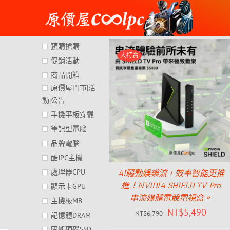
Skip
to
content
預購搶購
大特賣
促銷活動
商品開箱
原價屋門市|活
動|公告
手機平板穿戴
筆記型電腦
品牌電腦
酷!PC主機
處理器CPU
AI驅動娛樂流，效率智能更推
進！NVIDIA SHIELD TV Pro
顯示卡GPU
串流媒體電競電視盒。
主機板MB
NT$
5,490
NT$
6,790
記憶體DRAM
固態硬碟SSD