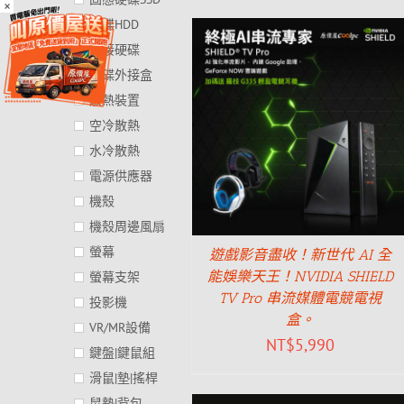
×
硬碟HDD
外接硬碟
硬碟外接盒
散熱裝置
空冷散熱
水冷散熱
電源供應器
機殼
機殼周邊風扇
螢幕
遊戲影音盡收！新世代 AI 全
能娛樂天王！NVIDIA SHIELD
螢幕支架
TV Pro 串流媒體電競電視
投影機
盒。
VR/MR設備
NT$
5,990
鍵盤|鍵鼠組
滑鼠|墊|搖桿
鼠墊|背包