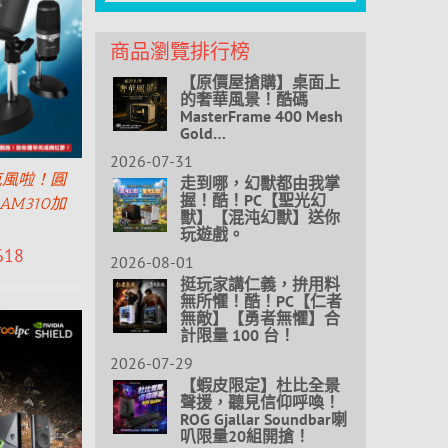
商品瀏覽排行榜
【原價屋搶購】桌面上
的奢華風景！酷碼
MasterFrame 400 Mesh
Gold…
2026-07-31
克風啦！圓
走到哪，幻獸都由我掌
握！酷！PC【聖光幻
AM310加
獸】【混沌幻獸】送你
！
玩遊戲。
618
2026-08-01
挺玩家講仁義，拚用料
無所懼！酷！PC【仁者
無敵】【勇者無懼】合
計限量 100 台！
2026-07-29
【蝦皮限定】杜比全景
聲援，聽見信仰呼喚！
ROG Gjallar Soundbar喇
叭限量20組開搶！