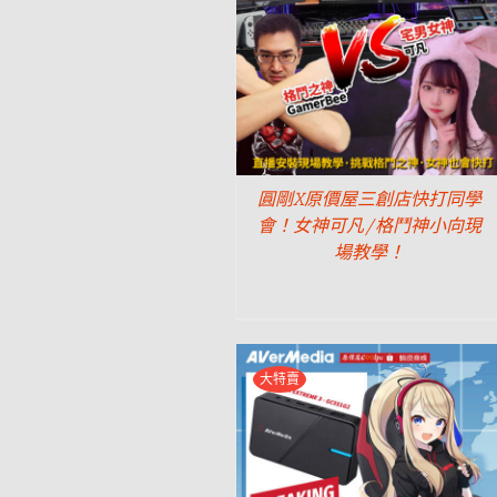
圓剛X原價屋三創店快打同學
會！女神可凡/格鬥神小向現
場教學！
大特賣