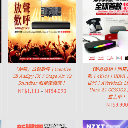
「創新」放聲歡呼！Creative
【新品促銷＋開箱
SB Audigy FX / Stage Air V2
款！4K144＋HDMI 
Soundbar 限量優惠價！
世代！AVerMedia Li
Ultra 2.1 GC553
NT$
1,111
NT$
4,090
–
盒上市！
NT$
9,900