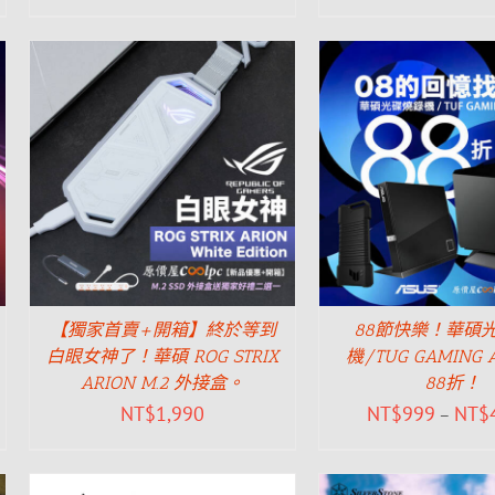
【獨家首賣+開箱】終於等到
88節快樂！華碩
白眼女神了！華碩 ROG STRIX
機/TUG GAMING
ARION M.2 外接盒。
88折！
NT$
1,990
NT$
999
NT$
–