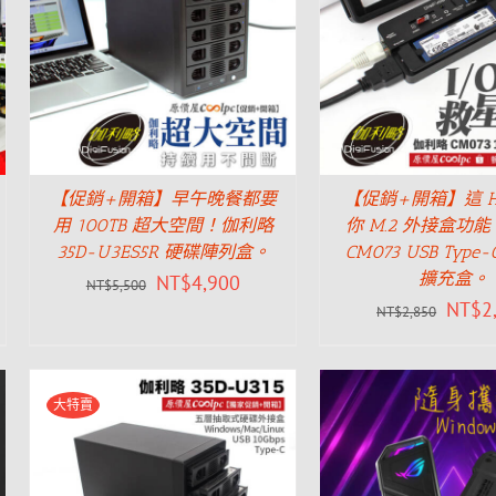
【促銷+開箱】早午晚餐都要
【促銷+開箱】這 H
用 100TB 超大空間！伽利略
你 M.2 外接盒功
35D-U3ES5R 硬碟陣列盒。
CM073 USB Type-C
擴充盒。
NT$
4,900
NT$
5,500
NT$
2
NT$
2,850
大特賣