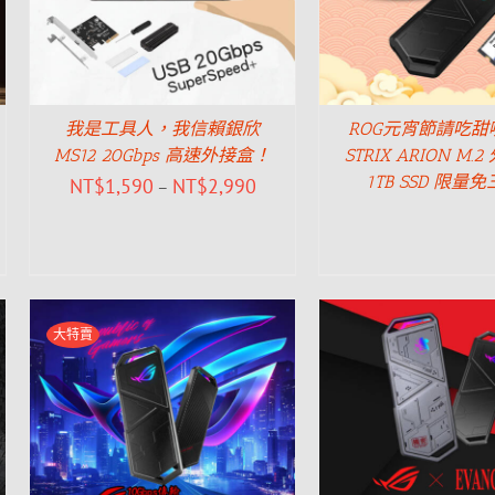
我是工具人，我信賴銀欣
ROG元宵節請吃甜
MS12 20Gbps 高速外接盒！
STRIX ARION M.
1TB SSD 限量
NT$
1,590
NT$
2,990
–
大特賣