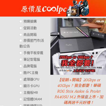
Skip
to
content
預購搶購
促銷活動
商品開箱
原價屋門市|活
動|公告
手機平板穿戴
筆記型電腦
品牌電腦
酷!PC主機
處理器CPU
【促銷+開箱】20Gbps or
40Gbps ? 我全都要！華碩
顯示卡GPU
ROG Strix Aiolos & ProArt
主機板MB
PA40SU M.2 外接盒上市，加
記憶體DRAM
碼再送千元好禮！
固態硬碟SSD