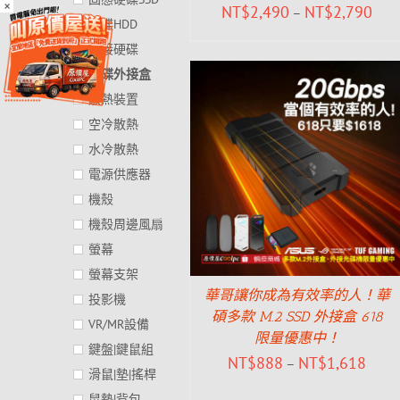
×
NT$
2,490
NT$
2,790
–
硬碟HDD
外接硬碟
硬碟外接盒
散熱裝置
空冷散熱
水冷散熱
電源供應器
機殼
機殼周邊風扇
螢幕
螢幕支架
華哥讓你成為有效率的人！華
投影機
碩多款 M.2 SSD 外接盒 618
VR/MR設備
限量優惠中！
鍵盤|鍵鼠組
NT$
888
NT$
1,618
–
滑鼠|墊|搖桿
鼠墊|背包