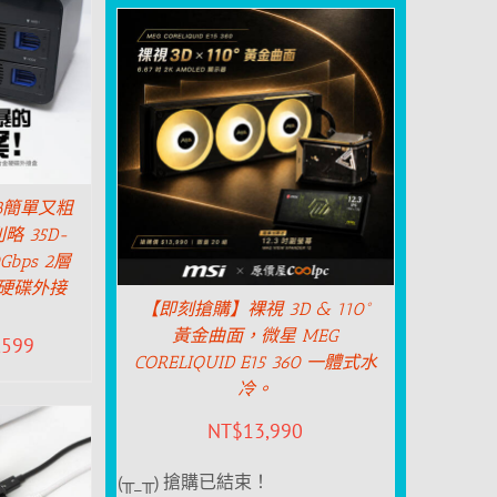
B簡單又粗
 35D-
0Gbps 2層
金硬碟外接
【即刻搶購】裸視 3D & 110°
黃金曲面，微星 MEG
,599
CORELIQUID E15 360 一體式水
冷。
NT$
13,990
(╥_╥) 搶購已結束！