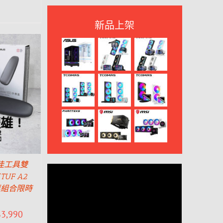
新品上架
佳工具雙
TUF A2
惠組合限時
$
3,990