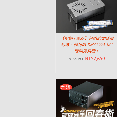
【促銷+開箱】熟悉的硬碟最
對味，伽利略 DMC322A M.2
硬碟拷貝機。
NT$
2,650
NT$
3,190
大特賣