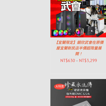
【宜蘭限定】銀欣武會在原價
屋宜蘭新民店半價超限量展
開！
NT$
630
NT$
3,299
–
大特賣