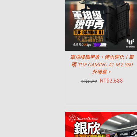
軍規級鐵甲勇，使出硬化！華
碩 TUF GAMING A1 M.2 SSD
外接盒。
NT$
2,688
NT$
3,040