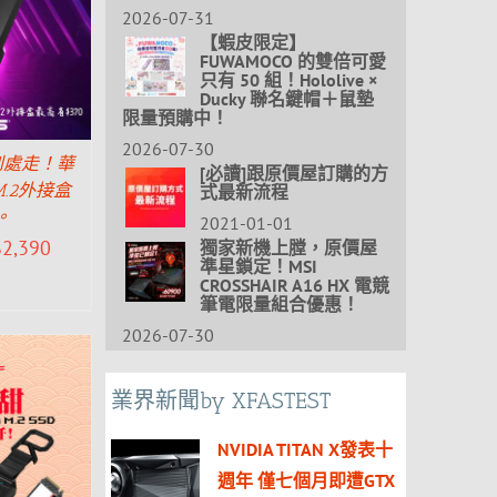
2026-07-31
【蝦皮限定】
FUWAMOCO 的雙倍可愛
只有 50 組！Hololive ×
Ducky 聯名鍵帽＋鼠墊
限量預購中！
2026-07-30
s到處走！華
[必讀]跟原價屋訂購的方
M.2外接盒
式最新流程
。
2021-01-01
$
2,390
獨家新機上膛，原價屋
準星鎖定！MSI
CROSSHAIR A16 HX 電競
筆電限量組合優惠！
2026-07-30
業界新聞by XFASTEST
NVIDIA TITAN X發表十
週年 僅七個月即遭GTX