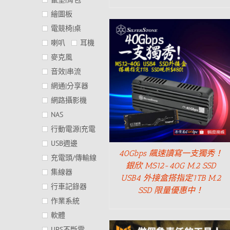
繪圖板
電競椅|桌
喇叭
耳機
麥克風
音效|串流
網通|分享器
網路攝影機
NAS
行動電源|充電
USB週邊
40Gbps 飆速讀寫一支獨秀！
充電頭/傳輸線
銀欣 MS12-40G M.2 SSD
集線器
USB4 外接盒搭指定1TB M.2
行車記錄器
SSD 限量優惠中！
作業系統
軟體
UPS不斷電