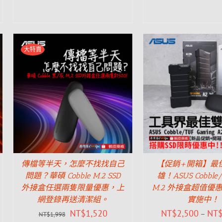
大特賣
傳檔等半天，怎麼不找找自己
【促銷+開箱】最
問題？華碩 Cobble M.2 SSD
雄！ASUS Cobble/
外接盒任選兩隻限量優惠，上
M.2 外接盒超值優
網登錄再送清潔組。
實施中！
NT$
1,520
NT$
2,500
NT
–
NT$
1,998