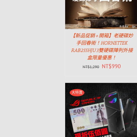
【新品促銷+開箱】老硬碟妙
手回春術！HORNETTEK
RAB255HJU3雙硬碟陣列外接
盒限量優惠！
NT$
990
NT$
1,290
大特賣