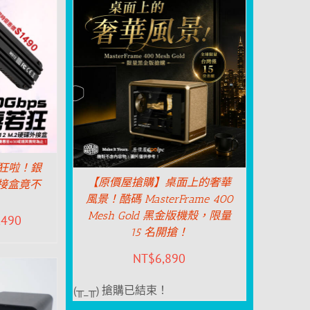
若狂啦！銀
【原價屋搶購】桌面上的奢華
外接盒竟不
風景！酷碼 MasterFrame 400
！
Mesh Gold 黑金版機殼，限量
,490
15 名開搶！
NT$
6,890
(╥_╥) 搶購已結束！