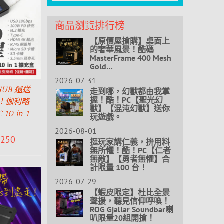
商品瀏覽排行榜
【原價屋搶購】桌面上
的奢華風景！酷碼
MasterFrame 400 Mesh
Gold…
2026-07-31
UB 還送
走到哪，幻獸都由我掌
握！酷！PC【聖光幻
能！伽利略
獸】【混沌幻獸】送你
 10 in 1
玩遊戲。
2026-08-01
,250
挺玩家講仁義，拚用料
無所懼！酷！PC【仁者
無敵】【勇者無懼】合
計限量 100 台！
2026-07-29
【蝦皮限定】杜比全景
聲援，聽見信仰呼喚！
ROG Gjallar Soundbar喇
叭限量20組開搶！