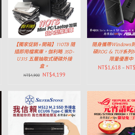
【獨家促銷+開箱】110TB 隨
隨身攜帶Window
插即用檔案庫，伽利略 35D-
碩ROG & TUF系列
U315 五層抽取式硬碟外接
限量優惠中
盒。
NT$
1,618
NT
–
NT$
4,199
NT$
4,900