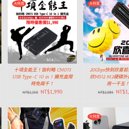
大特賣
大特賣
十項全能王！伽利略 CM073
20Gbps快到欣喜
USB Type-C 10 in 1 擴充盒限
欣MS12 M.2硬碟
時免兩千！
用一千五
NT$
1,990
NT$
1
NT$
2,250
NT$
2,085
大特賣