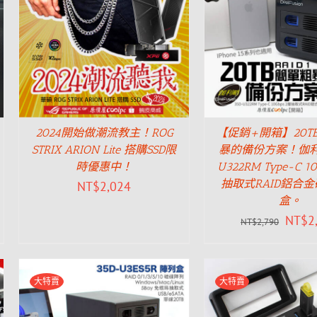
2024開始做潮流教主！ROG
【促銷+開箱】20T
STRIX ARION Lite 搭購SSD限
暴的備份方案！伽利略
時優惠中！
U322RM Type-C 1
抽取式RAID鋁合
NT$
2,024
盒。
NT$
2
NT$
2,790
大特賣
大特賣