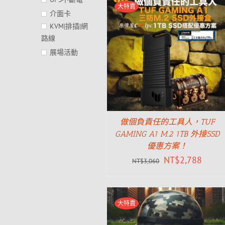
大特賣
介面卡
KVM|排插|網
路線
展場活動
做個負責任的工具人，TUF
GAMING A1 M.2 1TB 外接SSD
優惠方案！
NT$
2,788
NT$
3,060
大特賣