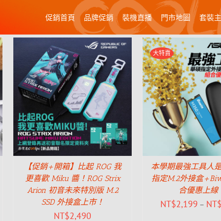
促銷首頁
品牌促銷
裝機直播
門市地圖
套裝
大特賣
【促銷+開箱】比起 ROG 我
本學期最強工具人
更喜歡 Miku 醬！ROG Strix
指定M.2外接盒+Biwi
Arion 初音未來特別版 M.2
合優惠上線
SSD 外接盒上市！
NT$
2,199
NT
–
NT$
2,490