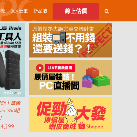
線上估價
主機
Buy筆電
新品牆
是你！華碩
n SSD組
！
$
4,299