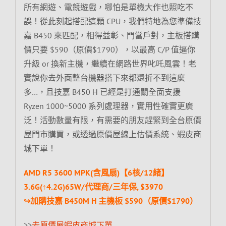
所有網遊、電競遊戲，哪怕是單機大作也照吃不
誤！從此刻起搭配這顆 CPU，我們特地為您準備技
嘉 B450 來匹配，相得益彰、門當戶對，主板搭購
價只要 $590（原價$1790），以最高 C/P 值逼你
升級 or 換新主機，繼續在網路世界叱吒風雲！老
實說你去外面整台機器搭下來都還折不到這麼
多…，且技嘉 B450 H 已經是打通關全面支援
Ryzen 1000~5000 系列處理器，實用性確實更廣
泛！活動數量有限，有需要的朋友趕緊到全台原價
屋門市購買，或透過原價屋線上估價系統、蝦皮商
城下單！
AMD R5 3600 MPK(含風扇)【6核/12緒】
3.6G(↑4.2G)65W/代理商/三年保, $3970
↪加購技嘉 B450M H 主機板 $590（原價$1790）
>>
去原價屋蝦皮商城下單