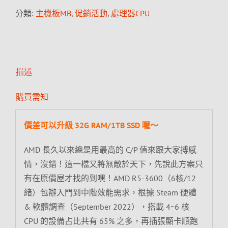
分類:
主機板MB
,
促銷活動
,
處理器CPU
描述
購買需知
價差可以升級 32G RAM/1TB SSD 囉～
AMD 長久以來總是用最高的 C/P 值來跟大家搏感
情，沒錯！這一檔又將無敵於天下，先說此方案只
有在原價屋才找的到嘿！AMD R5-3600（6核/12
緒）包辦入門到中階效能需求，根據 Steam 硬體
& 軟體調查（September 2022），搭載 4~6 核
CPU 的設備占比共有 65% 之多，再插張顯卡順跑