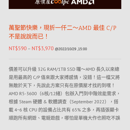
萬聖節快樂，現折一仟二～AMD 最佳 C/P
不是說說而已！
NT$
590
NT$
3,970
–
@2022/10/29 ,15:00
價差可以升級 32G RAM/1TB SSD 囉～AMD 長久以來總
是用最高的 C/P 值來跟大家搏感情，沒錯！這一檔又將
無敵於天下，先說此方案只有在原價屋才找的到嘿！
AMD R5-3600（6核/12緒）包辦入門到中階效能需求，
根據 Steam 硬體 & 軟體調查（September 2022），搭
載 4~6 核 CPU 的設備占比共有 65% 之多，再插張顯卡
順跑所有網遊、電競遊戲，哪怕是單機大作也照吃不誤