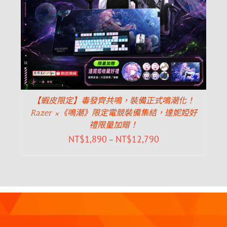
【蝦皮限定】毒發齊共鳴，裝備正式鳴潮化！
Razer ×《鳴潮》限定電競裝備集結，達妮婭好
禮限量加贈！
NT$
1,890
NT$
12,790
–