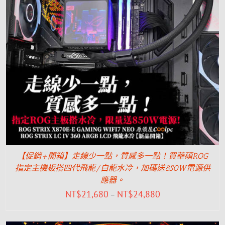
【促銷+開箱】走線少一點，質感多一點！買華碩ROG
指定主機板搭四代飛龍/白龍水冷，加碼送850W電源供
應器。
NT$
21,680
NT$
24,880
–