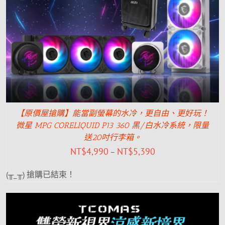
【原價屋搶購】能當副螢幕的水冷，更自由、更好玩！
微星 MPG CORELIQUID P13 360 黑/白水冷系統，限量
送20吋行李箱。
NT$
4,990
NT$
5,390
–
(╥_╥) 搶購已結束！