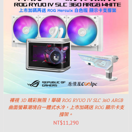
裸視 3D 睛彩無限！華碩 ROG RYUO IV SLC 360 ARGB
曲面螢幕潮境白一體式水冷，上市加碼送 ROG 顯示卡支
撐架。
NT$
11,290