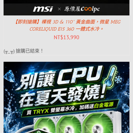
【即刻搶購】裸視 3D & 110° 黃金曲面，微星 MEG
CORELIQUID E15 360 一體式水冷。
NT$
13,990
(╥_╥) 搶購已結束！