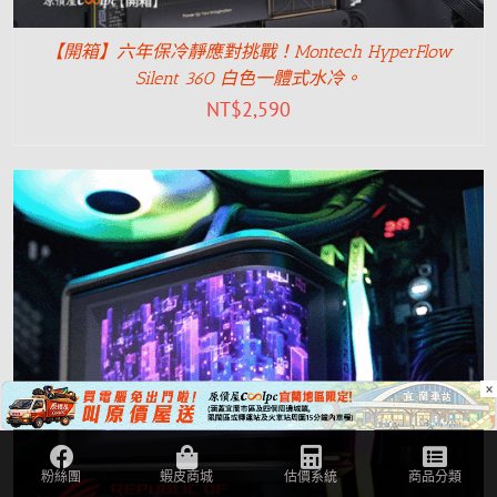
【開箱】六年保冷靜應對挑戰！Montech HyperFlow
Silent 360 白色一體式水冷。
NT$
2,590
×