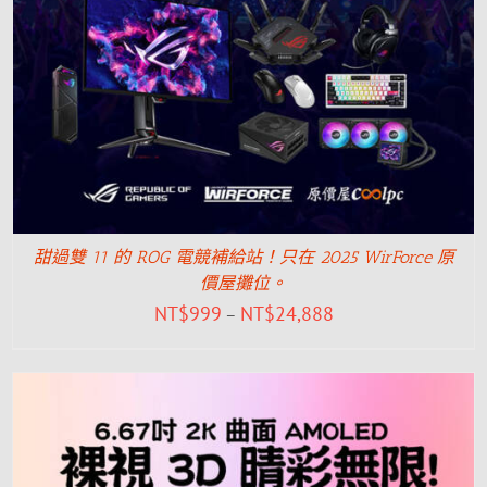
甜過雙 11 的 ROG 電競補給站！只在 2025 WirForce 原
價屋攤位。
NT$
999
NT$
24,888
–