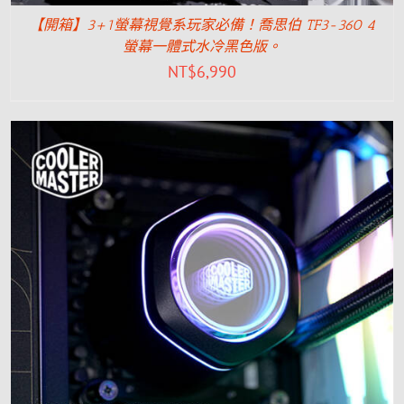
【開箱】3+1螢幕視覺系玩家必備！喬思伯 TF3-360 4
螢幕一體式水冷黑色版。
NT$
6,990