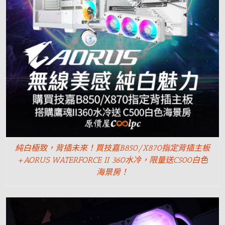
純白極致，背插未來！買技嘉B850/X870指定背插主板
+AORUS WATERFORCE II 360水冷，限量送C500白色
海景房！