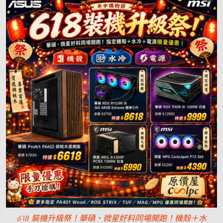
618 裝機升級祭！華碩、微星好料同場開跑！機殼＋水