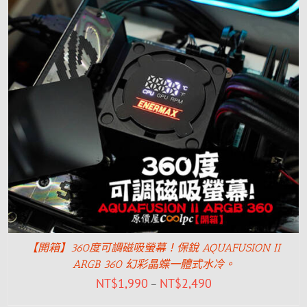
【開箱】360度可調磁吸螢幕！保銳 AQUAFUSION II
ARGB 360 幻彩晶蝶一體式水冷。
NT$
1,990
NT$
2,490
–