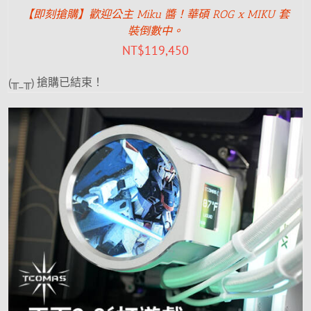
【即刻搶購】歡迎公主 Miku 醬！華碩 ROG x MIKU 套
裝倒數中。
NT$
119,450
(╥_╥) 搶購已結束！