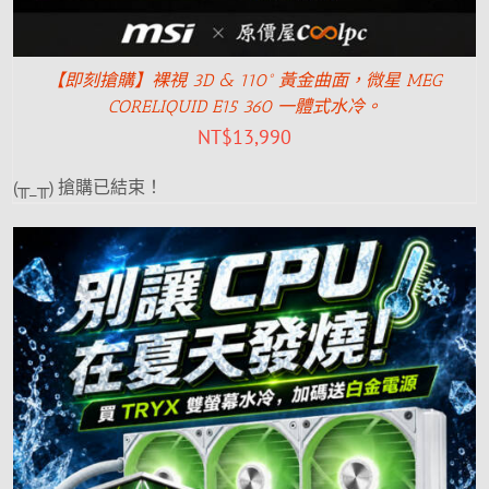
【即刻搶購】裸視 3D & 110° 黃金曲面，微星 MEG
CORELIQUID E15 360 一體式水冷。
NT$
13,990
(╥_╥) 搶購已結束！