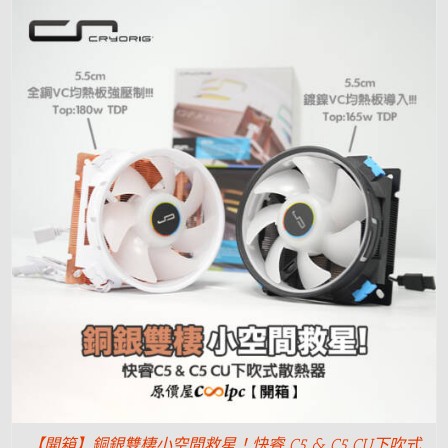
【開箱】銅銀雙棲小空間救星！快睿 C5 & C5 CU下吹式