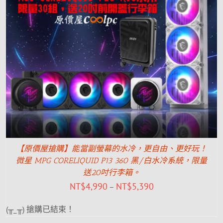
【原價屋搶購】能當副螢幕的水冷，更自由、更好玩！
微星 MPG CORELIQUID P13 360 黑/白水冷系統，限量
送20吋行李箱。
NT$
4,990
NT$
5,390
–
(╥_╥) 搶購已結束！