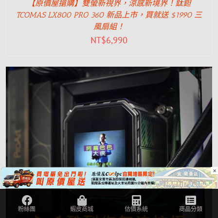
【原價屋搶購】雙螢新視界，涼感新境界！鈦鉭
TCOMAS LX800 PRO 360 新品上市，買就送 $1990 三
風扇組！
NT$
6,990
×