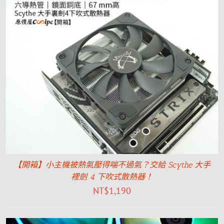
【開箱】小主機被熱氣壓得喘不過氣？交給 Scythe 大手
裡劍 4 下吹式散熱器！
NT$
1,190