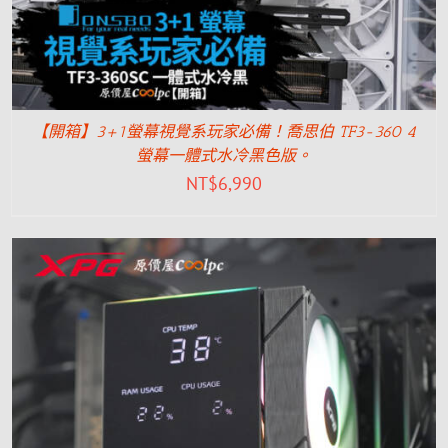
【開箱】3+1螢幕視覺系玩家必備！喬思伯 TF3-360 4
螢幕一體式水冷黑色版。
NT$
6,990