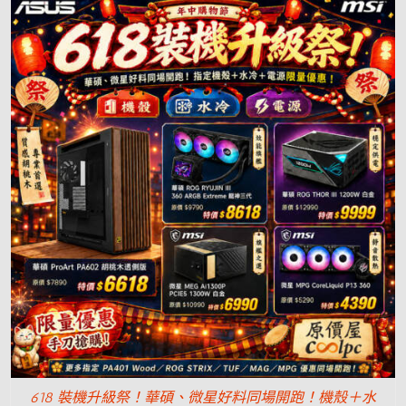
618 裝機升級祭！華碩、微星好料同場開跑！機殼＋水