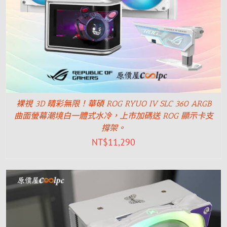
裸視 3D 睛彩無限！華碩 ROG RYUO IV SLC 360 ARGB
曲面螢幕潮境白一體式水冷，上市加碼送 ROG 顯示卡支
撐架。
NT$
11,290