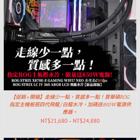
【促銷+開箱】走線少一點，質感多一點！買華碩ROG
指定主機板搭四代飛龍/白龍水冷，加碼送850W電源供
應器。
NT$
21,680
NT$
24,880
–