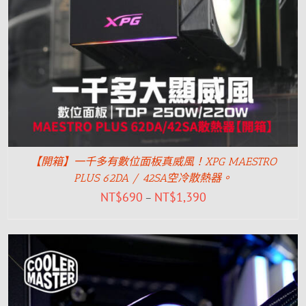
【開箱】一千多有數位面板真威風！XPG MAESTRO
PLUS 62DA / 42SA空冷散熱器。
NT$
690
NT$
1,390
–