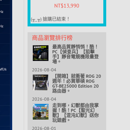
NT$
13,990
(╥_╥) 搶購已結束！
商品瀏覽排行榜
最高品質靜悄悄！酷！
PC【偵查兵】【狙擊
手】靜音電競機限量登
場。
2026-08-04
【開箱】就衝著 ROG 20
週年！必買華碩 ROG
GT-BE25000 Edition 20
路由器。
2026-08-04
走到哪，幻獸都由我掌
握！酷！PC【聖光幻
獸】【混沌幻獸】送你
玩遊戲。
2026-08-01