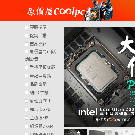
Skip
to
content
預購搶購
促銷活動
商品開箱
原價屋門市|活
動|公告
手機平板穿戴
筆記型電腦
品牌電腦
酷!PC主機
處理器CPU
顯示卡GPU
主機板MB
記憶體DRAM
固態硬碟SSD