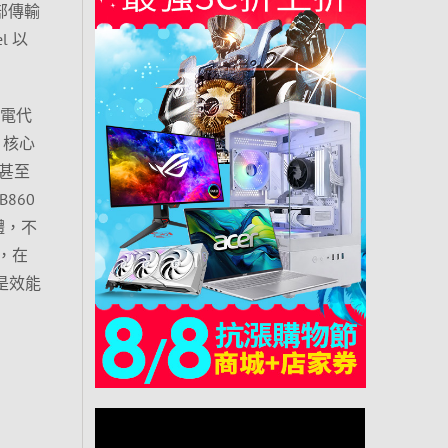
內部傳輸
l 以
台積電代
 核心
，甚至
860
憶體，不
勤，在
是效能