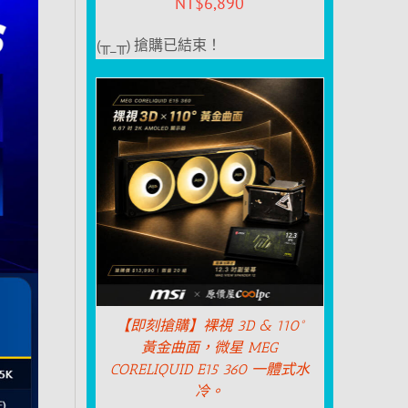
NT$
6,890
(╥_╥) 搶購已結束！
【即刻搶購】裸視 3D & 110°
黃金曲面，微星 MEG
CORELIQUID E15 360 一體式水
冷。