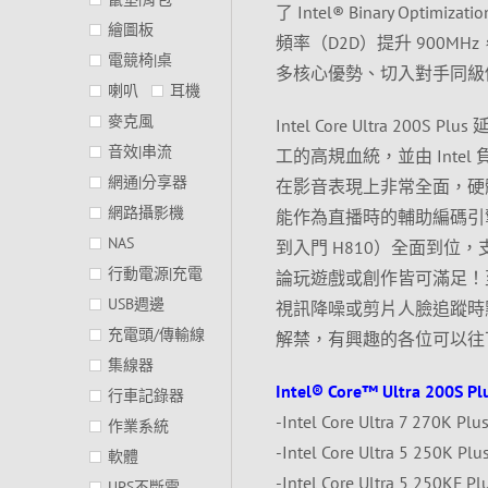
了 Intel® Binary Op
繪圖板
頻率（D2D）提升 900M
電競椅|桌
多核心優勢、切入對手同級
喇叭
耳機
麥克風
Intel Core Ultra 200S 
音效|串流
工的高規血統，並由 Intel 
網通|分享器
在影音表現上非常全面，硬體原
網路攝影機
能作為直播時的輔助編碼引擎來
NAS
到入門 H810）全面到位，支援 2
行動電源|充電
論玩遊戲或創作皆可滿足！至於整
USB週邊
視訊降噪或剪片人臉追蹤時
充電頭/傳輸線
解禁，有興趣的各位可以往下參考 I
集線器
Intel® Core™ Ultra 2
行車記錄器
-Intel Core Ultra 7 270K
作業系統
-Intel Core Ultra 5 250K
軟體
-Intel Core Ultra 5 250
UPS不斷電