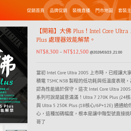
促銷首頁
品牌促銷
裝機直播
門市地圖
套裝
【開箱】大佛 Plus！Intel Core Ultra
Plus 處理器效能解禁。
NT$
8,300
NT$
12,500
–
@2026/03/23 ,21:00
當初 Intel Core Ultra 200S 上市時，已經
積電 TSMC N3B 製程的低功耗與低溫度表現
認為性能過於保守。這次 Intel Core Ultra 200S
系列可說是誠意滿滿！Ultra 7 270K Plus (24核心
與 Ultra 5 250K Plus (18核心/6P+12E) 通通
心，這種加碼幅度，根本是讓中階型號直接挑
哥了