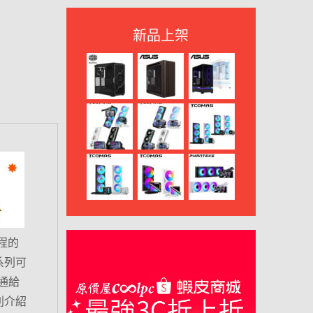
新品上架
製程的
新系列可
 通通給
別介紹