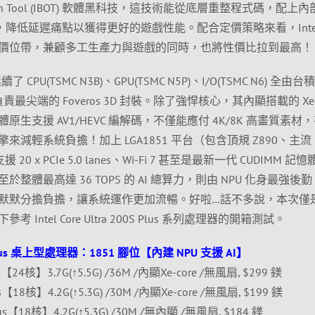
timization Tool (IBOT) 軟體黑科技，這技術能從底層重整程式碼，配上
Hz，降低延遲痛點以獲得更好的遊戲性能。配合定價策略來看，Inte
價位帶，兼顧多工生產力與遊戲的同時，也將性價比拉到最高！
Plus 延續了 CPU(TSMC N3B)、GPU(TSMC N5P)、I/O(TSMC N6) 全由
負責最尖端的 Foveros 3D 封裝。除了強悍核心，其內顯搭載的 Xe
生支援 AV1/HEVC 編解碼，不僅能應付 4K/8K 高畫質素材
減輕系統負擔！加上 LGA1851 平台（包含頂規 Z890、主流 B
0 x PCIe 5.0 lanes、Wi-Fi 7 甚至是最新一代 CUDIMM 記
體最高達 36 TOPS 的 AI 總算力，則由 NPU 化身最強後
默默分擔負擔，讓系統運作更加流暢。好啦…話不多說，本次僅
ntel Core Ultra 200S Plus 系列處理器的開箱測試。
00S Plus 桌上型處理器：1851 腳位【內建 NPU 支援 AI】
 Plus【24核】3.7G(↑5.5G) /36M /內顯Xe-core /無風扇, $299 鎂
 Plus【18核】4.2G(↑5.3G) /30M /內顯Xe-core /無風扇, $199 鎂
KF Plus【18核】4.2G(↑5.3G) /30M /無內顯 /無風扇, $184 鎂