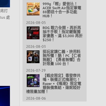
999g「輕」愛爸比！
ACER Swift Air指定筆電
徹底打
88節送十合一多功能
HUB！
us 處
2026-08-05
ROG 戰力全開，再折再
抽不手軟！指定鍵盤獨
家優惠、滿 $3,000 再折
$250！
2026-08-03
挺玩家講仁義，拚用料
無所懼！酷！PC【仁者
無敵】【勇者無懼】合
計限量 100 台！
2026-07-29
【蝦皮限定】毒發齊共
鳴，裝備正式鳴潮化！
Razer ×《鳴潮》限定電
競裝備集結，達妮婭好
禮限量加贈！
2026-08-06