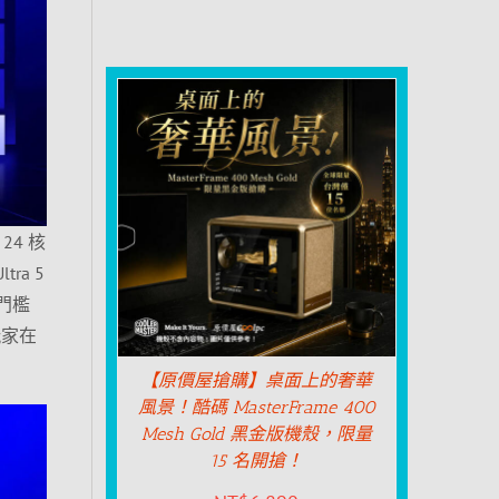
24 核
ra 5
手門檻
玩家在
【原價屋搶購】桌面上的奢華
風景！酷碼 MasterFrame 400
Mesh Gold 黑金版機殼，限量
15 名開搶！