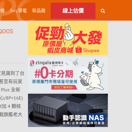
線上估價
主機
Buy筆電
新品牆
 200S
讓大家見識到了台
，甚至有玩家
 Plus 全新
/8P+16E)
給你加 4 顆核
戰旗艦老大