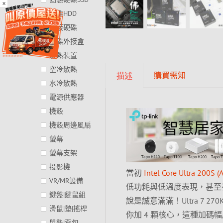
×
硬碟HDD
外接硬碟
硬碟外接盒
散熱裝置
空冷散熱
購買需知
描述
水冷散熱
電源供應器
機殼
機殼周邊風扇
螢幕
螢幕支架
投影機
當初
Intel Core Ultra 200S (
VR/MR設備
低功耗與低溫度表現，甚至有玩家認
鍵盤|鍵鼠組
說是誠意滿滿！Ultra 7 270K Pl
滑鼠|墊|搖桿
你加 4 顆核心，這種加碼幅
鼠墊|背包