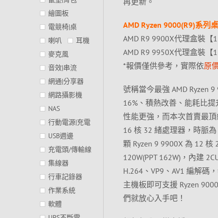
再更新。
繪圖板
AMD Ryzen 9000(R9)
電競椅|桌
AMD R9 9900X代理盒裝【12
喇叭
耳機
AMD R9 9950X代理盒裝【16
麥克風
*報價僅供參考，實際依
原
音效|串流
網通|分享器
號稱當今最強 AMD Ryzen 9 
網路攝影機
16%、積熱改善、能耗比提升、
NAS
性能更強，而本次首賣最頂級的 R
行動電源|充電
16 核 32 緒處理器，時脈為 4.3
USB週邊
顆 Ryzen 9 9900X 為 12 
充電頭/傳輸線
120W(PPT 162W)，內建
集線器
H.264、VP9、AV1 編解
行車記錄器
主機板即可支援 Ryzen 90
作業系統
們就放心入手吧！
軟體
UPS不斷電