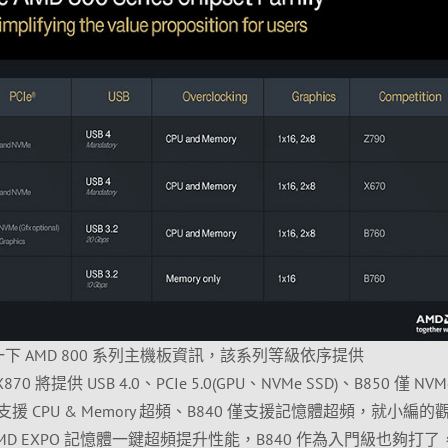
下 AMD 800 系列主機板資訊，該系列等級依序提供
X870 將提供 USB 4.0、PCIe 5.0(GPU、NVMe SSD)、B850 僅 NVM
B850 支援 CPU & Memory 超頻、B840 僅支援記憶體超頻，就小編
D EXPO 記憶體一鍵超頻提升性能，B840 作為入門級也夠打了