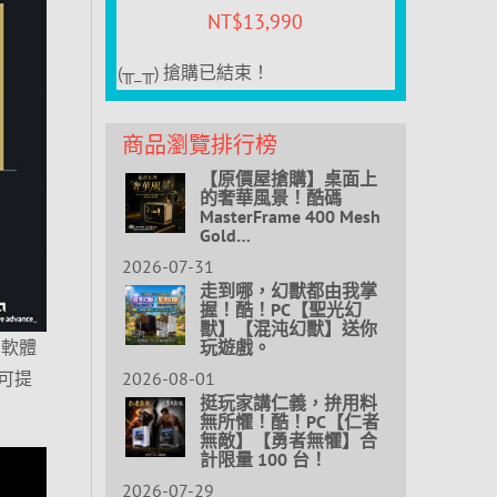
NT$
13,990
(╥_╥) 搶購已結束！
商品瀏覽排行榜
【原價屋搶購】桌面上
的奢華風景！酷碼
MasterFrame 400 Mesh
Gold…
2026-07-31
走到哪，幻獸都由我掌
握！酷！PC【聖光幻
獸】【混沌幻獸】送你
玩遊戲。
 軟體
2026-08-01
 則可提
挺玩家講仁義，拚用料
無所懼！酷！PC【仁者
無敵】【勇者無懼】合
計限量 100 台！
2026-07-29