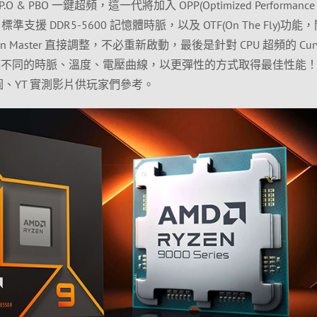
O & PBO 一鍵超頻，這一代將加入 OPP(Optimized Performance
EC 標準支援 DDR5-5600 記憶體時脈，以及 OTF(On The Fly)功能
 Master 直接調整，不必重新啟動，最後是針對 CPU 超頻的 Cur
可調整不同的時脈、溫度、電壓曲線，以更彈性的方式取得最佳性能
圖、YT 實測影片供玩家們參考。