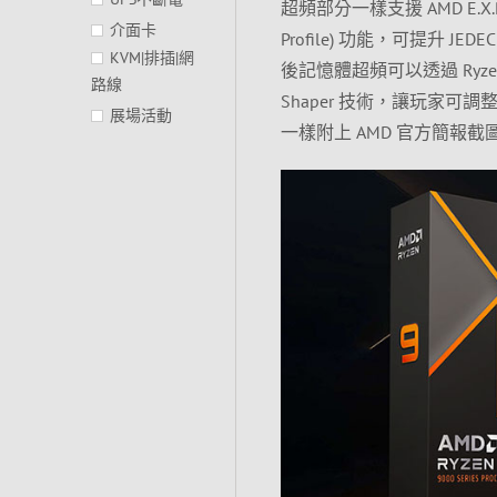
超頻部分一樣支援 AMD E.X.P.
介面卡
Profile) 功能，可提升 JED
KVM|排插|網
後記憶體超頻可以透過 Ryzen
路線
Shaper 技術，讓玩家
展場活動
一樣附上 AMD 官方簡報截