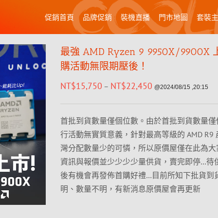
促銷首頁
品牌促銷
裝機直播
門市地圖
套裝
最強 AMD Ryzen 9 9950X/9900
購活動無限期壓後！
NT$
15,750
NT$
22,450
–
@2024/08/15 ,20:15
首批到貨數量僅個位數。由於首批到貨數量僅
行活動無實質意義，針對最高等級的 AMD R9
灣分配數量少的可憐，所以原價屋僅在此為大
資訊與報價並少少少少量供貨，賣完即停…待
後有機會再發佈首購好禮…目前所知下批貨到
明、數量不明，有新消息原價屋會再更新