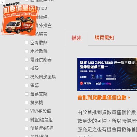
×
硬碟HDD
外接硬碟
硬碟外接盒
散熱裝置
購買需知
描述
空冷散熱
水冷散熱
電源供應器
機殼
機殼周邊風扇
螢幕
螢幕支架
首批到貨數量僅個位數。
投影機
VR/MR設備
由於首批到貨數量僅個位數，
鍵盤|鍵鼠組
數量少的可憐，所以原價屋
滑鼠|墊|搖桿
應充足之後有機會再發佈首
鼠墊|背包