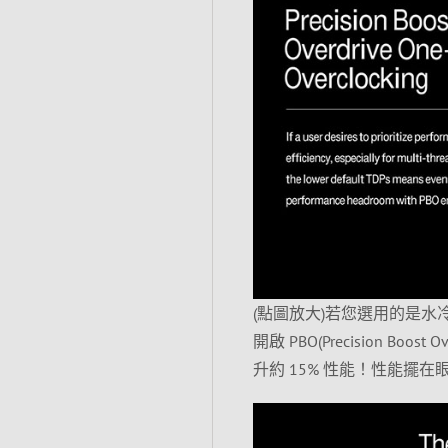
(點圖放大)若您選用的是水冷散
開啟 PBO(Precision Boo
升約 15% 性能！性能擺