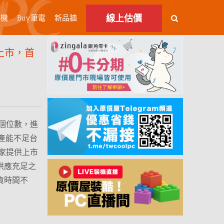
線上估價
主機
Buy筆電
新品牆
X 上市，首
個位數，進
 產能不足台
家提供上市
供應充足之
貨時間不