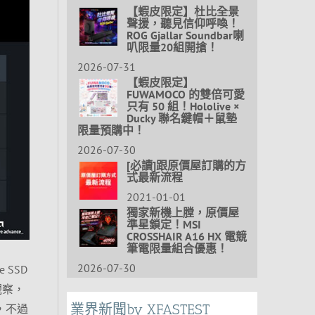
【蝦皮限定】杜比全景
聲援，聽見信仰呼喚！
ROG Gjallar Soundbar喇
叭限量20組開搶！
2026-07-31
【蝦皮限定】
FUWAMOCO 的雙倍可愛
只有 50 組！Hololive ×
Ducky 聯名鍵帽＋鼠墊
限量預購中！
2026-07-30
[必讀]跟原價屋訂購的方
式最新流程
2021-01-01
獨家新機上膛，原價屋
準星鎖定！MSI
CROSSHAIR A16 HX 電競
筆電限量組合優惠！
2026-07-30
e SSD
的觀察，
業界新聞by XFASTEST
，不過