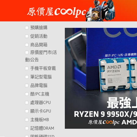
Skip
to
content
預購搶購
促銷活動
商品開箱
原價屋門市|活
動|公告
手機平板穿戴
筆記型電腦
品牌電腦
酷!PC主機
處理器CPU
顯示卡GPU
主機板MB
記憶體DRAM
固態硬碟SSD