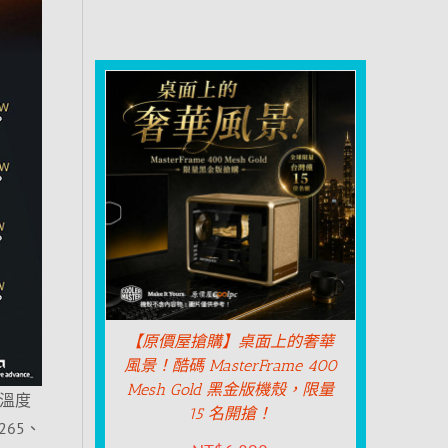
【原價屋搶購】桌面上的奢華
風景！酷碼 MasterFrame 400
Mesh Gold 黑金版機殼，限量
來溫度
15 名開搶！
265、