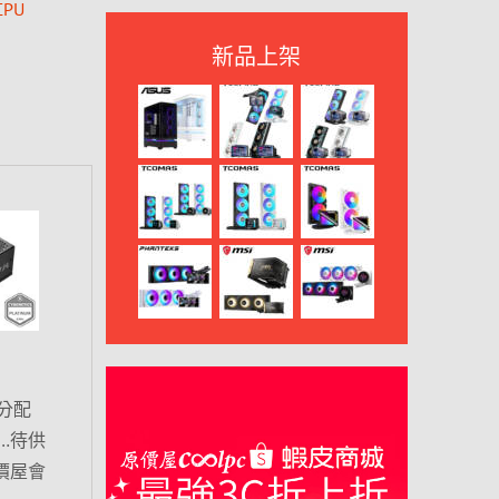
PU
新品上架
分配
…待供
價屋會