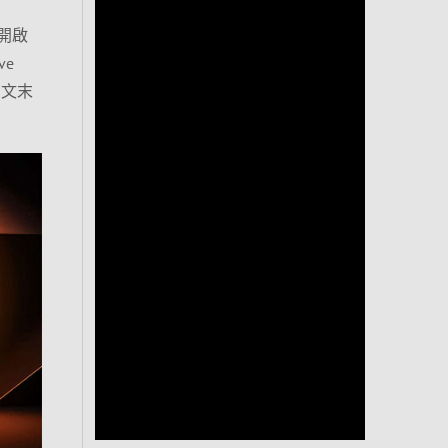
，開啟
ve
！文末