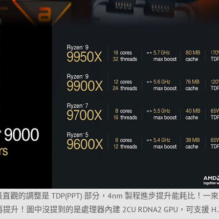
直觀的調整是 TDP(PPT) 部分，4nm 製程進步提升能耗比！一
再提升！圖中沒提到的是處理器內建 2CU RDNA2 GPU，可支援 H.