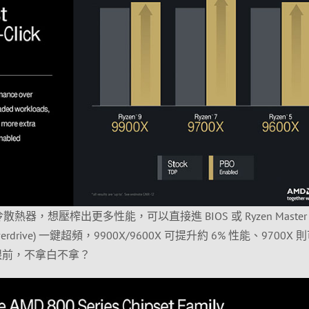
熱器，想壓榨出更多性能，可以直接進 BIOS 或 Ryzen Master
st Overdrive) 一鍵超頻，9900X/9600X 可提升約 6% 性能、9700X
在眼前，不拿白不拿？