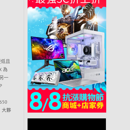
更低且
X 為
)，另一
P
650
+，大夥