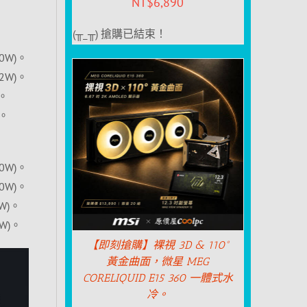
NT$
6,890
(╥_╥) 搶購已結束！
30W)。
62W)。
)。
)。
30W)。
30W)。
2W)。
2W)。
【即刻搶購】裸視 3D & 110°
黃金曲面，微星 MEG
CORELIQUID E15 360 一體式水
冷。