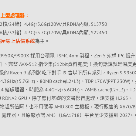
系列桌上型處理器：
核/24緒】4.4G(↑5.6G)120W/具RDNA內顯, $15750
核/32緒】4.3G(↑5.7G)170W/具RDNA內顯, $22450
價屋線上估價系統
為主。
9950X/9900X 採用台積電 TSMC 4nm 製程、Zen 5 架構 IPC 提升
完整 AVX-512 指令集(512bit資料寬度)！換句話說就是溫度
yzen 9 系列將吃下對手 i9 含以下所有系列，Ryzen 9 9950
GHz(↑5.7GHz)、80MB cache(L2+L3)、TDP 170W(PPT 230W
核 24 緒處理器、時脈為 4.4GHz(↑5.6GHz)、76MB cache(L2+L3)、TD
 2CU RDNA2 GPU，除了應付基礎的文書影音處理，還支援 H.265、
碼，物超所值阿！也不用硬等 AMD 800 主機板，現行販售的 X670/B
00 處理器，且原廠承諾 AM5（LGA1718）平台至少支援到 2027