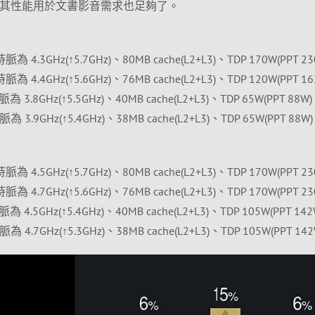
編解碼，其性能用於文書影音需求也足夠了。
、時脈為 4.3GHz(↑5.7GHz)、80MB cache(L2+L3)、TDP 170W(PPT 2
、時脈為 4.4GHz(↑5.6GHz)、76MB cache(L2+L3)、TDP 120W(PPT 1
時脈為 3.8GHz(↑5.5GHz)、40MB cache(L2+L3)、TDP 65W(PPT 88W
時脈為 3.9GHz(↑5.4GHz)、38MB cache(L2+L3)、TDP 65W(PPT 88W
、時脈為 4.5GHz(↑5.7GHz)、80MB cache(L2+L3)、TDP 170W(PPT 2
、時脈為 4.7GHz(↑5.6GHz)、76MB cache(L2+L3)、TDP 170W(PPT 2
時脈為 4.5GHz(↑5.4GHz)、40MB cache(L2+L3)、TDP 105W(PPT 14
時脈為 4.7GHz(↑5.3GHz)、38MB cache(L2+L3)、TDP 105W(PPT 14