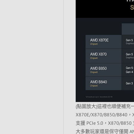
(點圖放大)這裡也順便補充一
X870E/X870/B850/B840，
支援 PCIe 5.0，X870/
大多數玩家還是保守僅開 AM