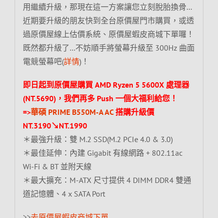
用繼續升級，那現在這一方案讓您立刻脫胎換骨…
近期要升級的朋友快到全台原價屋門市購買，或透
過原價屋線上估價系統、原價屋蝦皮商城下單囉！
既然都升級了…不妨順手將螢幕升級至 300Hz 曲面
電競螢幕吧(
詳情
)！
即日起到原價屋購買 AMD Ryzen 5 5600X 處理器
(NT.5690)，我們再多 Push 一個大福利給您！
=>
華碩 PRIME B550M-A AC
搭購升級價
NT.3190↘NT.1990
＊最強升級：雙 M.2 SSD(M.2 PCIe 4.0 & 3.0)
＊最佳延伸：內建 Gigabit 有線網路 + 802.11ac
Wi-Fi & BT 並附天線
＊最大擴充：M-ATX 尺寸提供 4 DIMM DDR4 雙通
道記憶體、4 x SATA Port
>>
去原價屋蝦皮商城下單