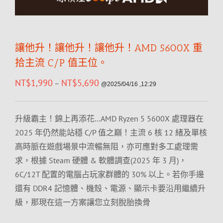
讓他升！讓他升！讓他升！AMD 5600X 重
拾主流 C/P 值王位。
NT$
1,990
NT$
5,690
–
@2025/04/16 ,12:29
升級霸主！錦上再添花…AMD Ryzen 5 5600X 處理器在
2025 年仍然能站穩 C/P 值之巔！主流 6 核 12 緒及單核
高時脈在遊戲場景中流暢無阻，亦可應對多工處理需
求，根據 Steam 硬體 & 軟體調查(2025 年 3 月)，
6C/12T 配置的電腦占玩家群體的 30% 以上。若你手邊
還有 DDR4 記憶體、機殼、電源、顯示卡要沿用繼續升
級，那現在這一方案讓您立刻脫胎換骨