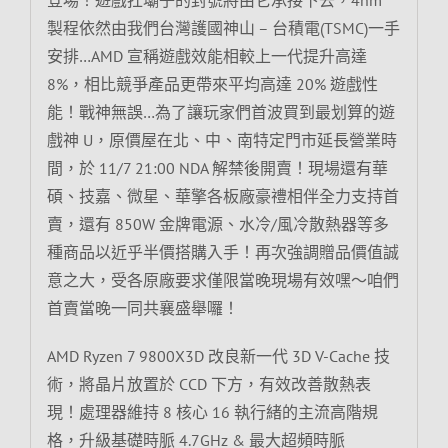
製程依然由我們台灣護國神山 – 台積電(TSMC)一手
安排…AMD 宣稱遊戲效能相較上一代提升高達
8%，相比競爭產品更帶來平均高達 20% 遊戲性
能！戰神無誤…為了讓玩家們首波買到最划算的遊
戲神 U，原價屋在北、中、南特定門市延長營業時
間，於 11/7 21:00 NDA 解禁後開賣！現場還有華
碩、技嘉、微星、華擎各板廠豪禮相伴全力支持首
賣，還有 850W 金牌電源、水冷/風冷散熱器等多
種商品以近乎半價搭購入手！再次強調贈品價值誠
意之大，受各原廠要求僅限當晚現場有效嘿～咱們
首賣當晚一同共襄盛舉囉！
AMD Ryzen 7 9800X3D 改良新一代 3D V-Cache 技
術，將晶片放置於 CCD 下方，有效改善散熱表
現！處理器維持 8 核心 16 執行緒的主流高階規
格，升級基礎時脈 4.7GHz & 最大超頻時脈