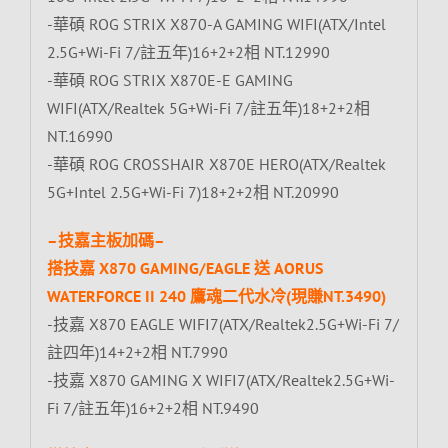
-華碩 ROG STRIX X870-A GAMING WIFI(ATX/Intel
2.5G+Wi-Fi 7/註五年)16+2+2相 NT.12990
-華碩 ROG STRIX X870E-E GAMING
WIFI(ATX/Realtek 5G+Wi-Fi 7/註五年)18+2+2相
NT.16990
-華碩 ROG CROSSHAIR X870E HERO(ATX/Realtek
5G+Intel 2.5G+Wi-Fi 7)18+2+2相 NT.20990
–技嘉主板加碼–
搭技嘉 X870 GAMING/EAGLE 送 AORUS
WATERFORCE II 240 鷹魂二代水冷(現賺NT.3490)
-技嘉 X870 EAGLE WIFI7(ATX/Realtek2.5G+Wi-Fi 7/
註四年)14+2+2相 NT.7990
-技嘉 X870 GAMING X WIFI7(ATX/Realtek2.5G+Wi-
Fi 7/註五年)16+2+2相 NT.9490