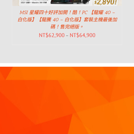
MSI 星耀四十好評加開！酷！PC 【龍耀 40 –
白化版】【龍騰 40 – 白化版】套裝主機最後加
碼！售完絕版。
NT$
62,900
NT$
64,900
–