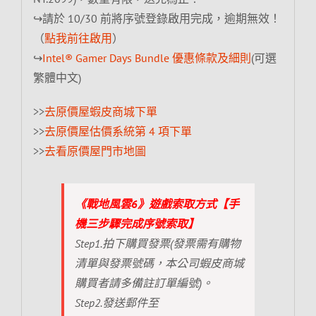
↪請於 10/30 前將序號登錄啟用完成，逾期無效！
（
點我前往啟用
）
↪
Intel® Gamer Days Bundle 優惠條款及細則
(可選
繁體中文)
>>
去原價屋蝦皮商城下單
>>
去原價屋估價系統第 4 項下單
>>
去看原價屋門市地圖
《戰地風雲6》遊戲索取方式【手
機三步驟完成序號索取】
Step1.拍下購買發票(發票需有購物
清單與發票號碼，本公司蝦皮商城
購買者請多備註訂單編號)。
Step2.發送郵件至