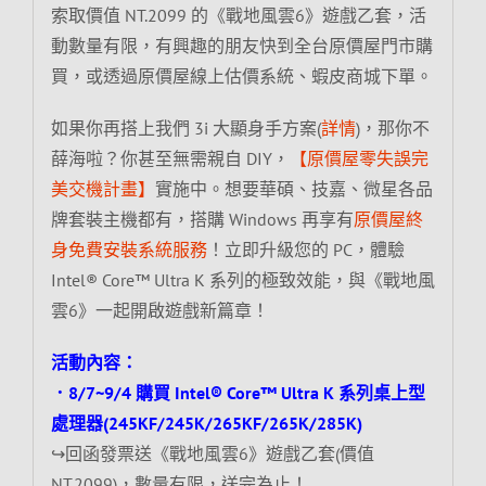
索取價值 NT.2099 的《戰地風雲6》遊戲乙套，活
動數量有限，有興趣的朋友快到全台原價屋門市購
買，或透過原價屋線上估價系統、蝦皮商城下單。
如果你再搭上我們 3i 大顯身手方案(
詳情
)，那你不
薛海啦？你甚至無需親自 DIY，
【原價屋零失誤完
美交機計畫】
實施中。想要華碩、技嘉、微星各品
牌套裝主機都有，搭購 Windows 再享有
原價屋終
身免費安裝系統服務
！立即升級您的 PC，體驗
Intel® Core™ Ultra K 系列的極致效能，與《戰地風
雲6》一起開啟遊戲新篇章！
活動內容：
．8/7~9/4 購買 Intel® Core™ Ultra K 系列桌上型
處理器(245KF/245K/265KF/265K/285K)
↪回函發票送《戰地風雲6》遊戲乙套(價值
NT.2099)，數量有限，送完為止！