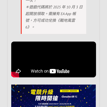
一次！
＊遊戲代碼將於 2025 年 10 月 3 日
起開放領取。需擁有 EA App 帳
號，方可成功兌換《戰地風雲
6》。