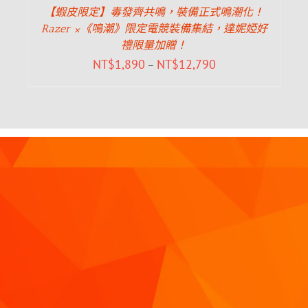
【蝦皮限定】毒發齊共鳴，裝備正式鳴潮化！
Razer ×《鳴潮》限定電競裝備集結，達妮婭好
禮限量加贈！
NT$
1,890
NT$
12,790
–