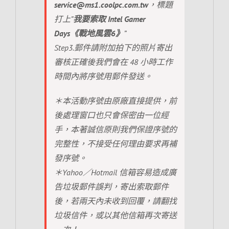
service@ms1.coolpc.com.tw
，標題
打上”
我要索取 Intel Gamer
Days《戰地風雲6》
”
Step3.郵件請附加拍下的照片寄出
審核正確後我們會在 48 小時工作
時間內將序號用郵件發送。
＊本活動序號由原廠直接提供，前
後處理窗口也只會保密由一位經
手，本著誠信原則我們保證序號的
完整性，不接受任何理由要求再補
發序號。
＊Yahoo／Hotmail 信箱容易造成廣
告垃圾郵件誤判，寄出索取郵件
後，若兩天內未收到回覆，請翻找
垃圾信件，或以其他信箱再次寄送