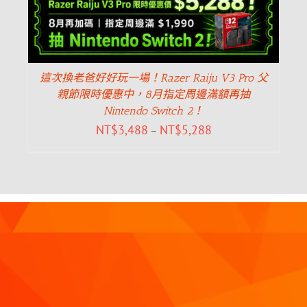
這次換老爸好好玩一場！Razer Raiju V3 Pro 父
親節限時優惠中，8月指定周邊滿額再抽
Nintendo Switch 2！
NT$
3,488
NT$
5,288
–