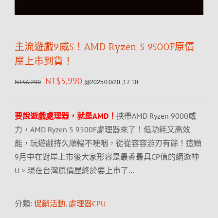
主流遊戲9威5！AMD Ryzen 5 9500F原價
屋上市到貨！
NT$
5,990
NT$
6,290
@2025/10/20 ,17:10
要說遊戲處理器，就是AMD！
挾帶AMD Ryzen 9000威
力，AMD Ryzen 5 9500F處理器來了！低功耗又高效
能，玩遊戲持久順暢不哽咽，從從容容游刃有餘！這顆
9月中在對岸上市後大家形容是最香最具CP值的網遊神
U。現在台灣原價屋終於要上市了…
分類:
促銷活動
,
處理器CPU