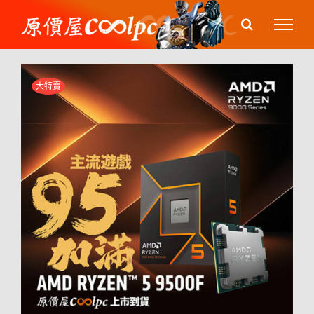
Skip
to
content
大特賣