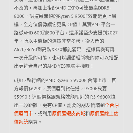
不及的，再加上搭配AMD EXPO可達最高DDR5-
8000，讓這顆無鎖的Ryzen 5 9500F效能能更上層
樓，全方位優勢讓它更具 CP值！其實AM5平台一
路從AMD 600到800平台，還承諾至少支援到2027
年，所以主機板的選擇非常多樣，從入門的
A620/B650到高階X870都能滿足，這讓舊機有再
一次升級的可能，也可以讓想組新機的你可以搭配
出更符合自己的AMD YES電腦主機呀！
6核12執行緒的AMD Ryzen 5 9500F 台灣上市，官
方報價$6290，原價屋到貨任搭，9500F只要
$5990！這個價格跟規格效能相近的 R5 9600X拉
出一段距離，更有CP值，需要的朋友們請到
全台原
價屋門市
，或利用
原價屋蝦皮商城
和
原價屋線上估
價系統
購買。