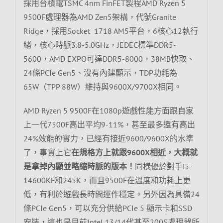
採用台積電TSMC 4nm FinFET製程AMD Ryzen 5
9500F處理器為AMD Zen5架構，代號Granite
Ridge，採用Socket
1718 AM5平台，6核心12執行
緒，核心時脈3.8-5.0GHz，JEDEC標準DDR5-
5600，AMD EXPO可達DDR5-8000，38MB快取、
24條PCIe Gen5、沒有內建顯示，TDP功耗為
65W（TPP 88W）維持與9600X/9700X相同。
AMD Ryzen 5 9500F在1080p遊戲性能方面跟自家
上一代7500F高出平均9-11%，甚至最多還有高出
24%效能的實力，已經有接近9600/9600X的水準
了，事實上它
在規格方上就跟9600X相近，大概就
是拿掉內顯並略縮時脈的版本！
同樣優於對手i5-
14600KF和245K，而且9500F在溫度和功耗上更
低，有利於遊戲長時間運作穩定。另外因為具備24
條PCIe Gen5，可以充分供給PCIe 5 顯示卡和SSD
安裝，這也是目前Intel 13/14代甚至200S處理器所