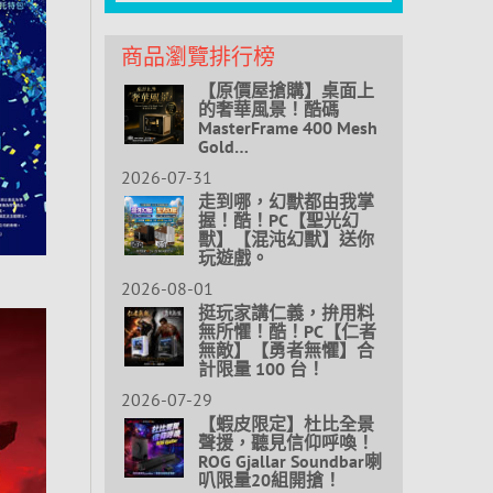
商品瀏覽排行榜
【原價屋搶購】桌面上
的奢華風景！酷碼
MasterFrame 400 Mesh
Gold…
2026-07-31
走到哪，幻獸都由我掌
握！酷！PC【聖光幻
獸】【混沌幻獸】送你
玩遊戲。
2026-08-01
挺玩家講仁義，拚用料
無所懼！酷！PC【仁者
無敵】【勇者無懼】合
計限量 100 台！
2026-07-29
【蝦皮限定】杜比全景
聲援，聽見信仰呼喚！
ROG Gjallar Soundbar喇
叭限量20組開搶！