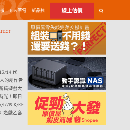
線上估價
主機
Buy筆電
新品牆
mer
/14 代
擁有驚人的創作者
新舊遊戲大
時光！即日
i7/i9 K/KF
》遊戲乙套