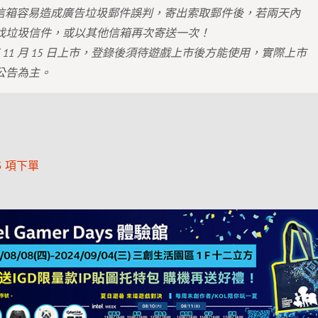
mail 信箱容易造成廣告垃圾郵件誤判，寄出索取郵件後，若兩天內
找垃圾信件，或以其他信箱再次寄送一次！
 年 11 月 15 日上市，登錄後須待遊戲上市後方能使用，實際上市
公告為主。
 項下單