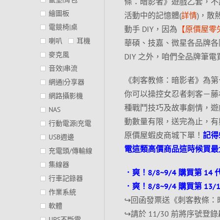
條：暗影者》遊戲乙套，不
繪圖板
活動中的記憶體(
詳情
)，散
電競椅|桌
動手 DIY，因為
【原價屋零
喇叭
耳機
華碩、技嘉、微星各品牌各階級
麥克風
DIY 之外，咱們全品牌筆電買第 1
音效|串流
《刺客教條：暗影者》為第
網通|分享器
你可以操控女忍者刺客－藤
網路攝影機
種戰鬥技巧及故事劇情，遊戲
NAS
動數量有限，送完為止，有
行動電源|充電
原價屋蝦皮商城下單！
記得
USB週邊
電這類高價商品這時候買最
充電頭/傳輸線
集線器
．爽！8/8~9/4 購買第 14 代 
行車記錄器
．爽！8/8~9/4 購買第 13/14 
作業系統
↪回函發票送《刺客教條：暗
軟體
↪請於 11/30 前將序號
UPS不斷電