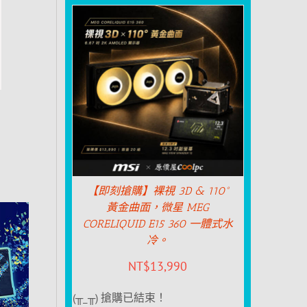
【即刻搶購】裸視 3D & 110°
黃金曲面，微星 MEG
CORELIQUID E15 360 一體式水
冷。
NT$
13,990
(╥_╥) 搶購已結束！