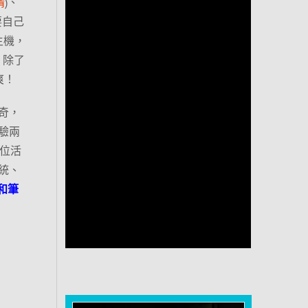
情
)、
要自己
主機，
！除了
你爽！
奇，
驗兩
各位活
統、
 和筆