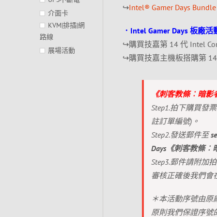
↪
Intel® Gamer Days B
介面卡
KVM|排插|網
．Intel Gamer Days 板廠
路線
↪購買技嘉第 14 代 Intel
展場活動
↪購買技嘉主機板搭購第 14 代 
《刺客教條︰暗影
Step1.拍下購
註訂單編號)。
Step2.發送郵件至
s
Days《刺客教條
Step3.郵件請附
審核正確後我們會在
＊本活動序號由原
原則我們保證序號