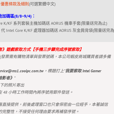
undle 優惠條款及細則
(可選繁體中文)
活動加碼區(8/8~9/4)：
 Core K/KF 系列套裝主機加碼送 AORUS 機車手套(限量送完為止)
Intel Core K/KF 處理器加碼送 AORUS 灰金肩背袋(限量送完為
者》遊戲索取方式【手機三步驟完成序號索取】
買發票(發票需有購物清單與發票號碼，本公司蝦皮商城購買者請多備
ervice@ms1.coolpc.com.tw
，標題打上”
我要索取 Intel Gamer
︰暗影者》
”
加拍下的照片寄出
 48 小時工作時間內將序號用郵件發送。
廠直接提供，前後處理窗口也只會保密由一位經手，本著誠信
的完整性，不接受任何理由要求再補發序號。