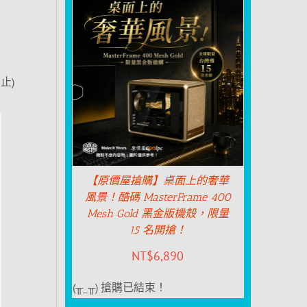
止)
【原價屋搶購】桌面上的奢華
風景！酷碼 MasterFrame 400
Mesh Gold 黑金版機殼，限量
15 名開搶！
NT$
6,890
(╥_╥) 搶購已結束！