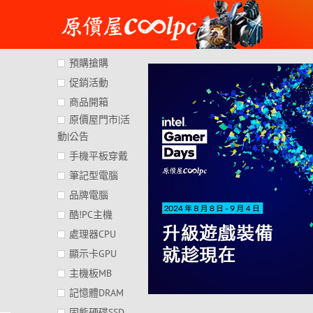
Skip
to
content
預購搶購
促銷活動
商品開箱
原價屋門市|活
動|公告
手機平板穿戴
筆記型電腦
品牌電腦
酷!PC主機
處理器CPU
顯示卡GPU
主機板MB
記憶體DRAM
固態硬碟SSD