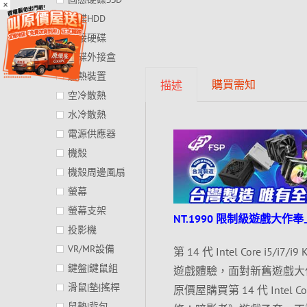
×
硬碟HDD
外接硬碟
硬碟外接盒
散熱裝置
購買需知
描述
空冷散熱
水冷散熱
電源供應器
機殼
機殼周邊風扇
螢幕
螢幕支架
NT.1990 限制級遊戲大
投影機
VR/MR設備
第 14 代 Intel Core
鍵盤|鍵鼠組
遊戲體驗，面對新舊遊戲大作
滑鼠|墊|搖桿
原價屋購買第 14 代 Intel 
鼠墊|背包