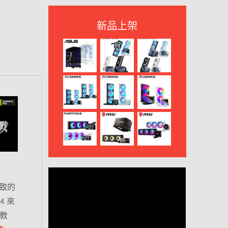
新品上架
極致的
 來
客教