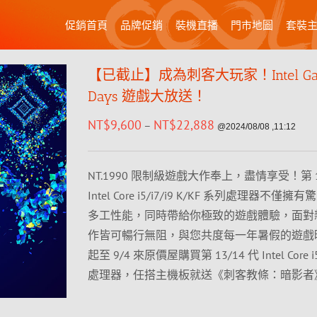
促銷首頁
品牌促銷
裝機直播
門市地圖
套裝
【已截止】成為刺客大玩家！Intel Ga
Days 遊戲大放送！
NT$
9,600
NT$
22,888
–
@2024/08/08 ,11:12
NT.1990 限制級遊戲大作奉上，盡情享受！第 13
Intel Core i5/i7/i9 K/KF 系列處理器不僅
多工性能，同時帶給你極致的遊戲體驗，面對
作皆可暢行無阻，與您共度每一年暑假的遊戲
起至 9/4 來原價屋購買第 13/14 代 Intel Core i5/
處理器，任搭主機板就送《刺客教條：暗影者