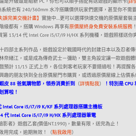
論是升級還是組新 PC，你也可以順手搭配有送遊戲的顯示卡(
詳
熱系統也有 240/360mm 水冷搭購價供玩家們選擇，甚至你不需
失誤完美交機計畫】
實施中…更可以選擇快速交機的原價屋套裝
都有，搭購 Windows 再享有
原價屋終身免費安裝系統服務
3/14 代 Intel Core i5/i7/i9 H/HX 系列機種，遊戲照樣送
十四部主系列作品，遊戲設定於戰國時代的封建日本以及忍者傳
林奈緒江，或是成為傳奇武士－彌助，雙主角設定讓一款遊戲體
預計 11/15 正式上市，各位刺客老玩家不要錯過啦！再提醒
興趣的朋友快到全台原價屋門市購買，或透過原價屋線上估價系
蝦皮 88 爸氣購物節，領券消費折到
（
詳情點我
）
！特別是 CPU
划算啦！
Intel Core i5/i7/i9 K/KF 系列處理器搭購主機板
代 Intel Core i5/i7/i9 H/HX 系列處理器筆電
影者》遊戲乙套(價值NT.1990)，數量有限，送完為止！
登錄啟用完成，逾期無效！（
點我啟用
）