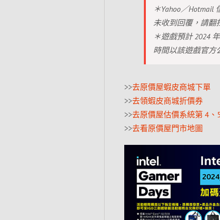
＊Yahoo／Hot
未收到回覆，請翻
＊遊戲預計 2024
時間以該遊戲官方
>>
去原價屋蝦皮商城下單
>>
去領蝦皮商城折價券
>>
去原價屋估價系統第 4、5
>>
去看原價屋門市地圖