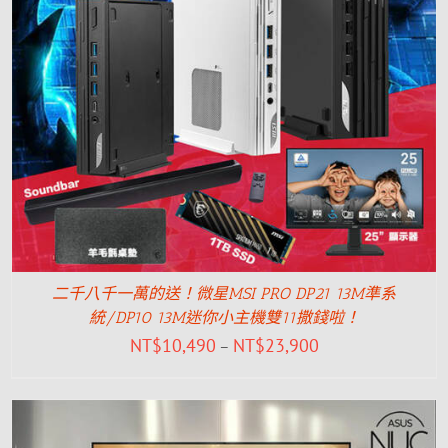
二千八千一萬的送！微星MSI PRO DP21 13M準系
統/DP10 13M迷你小主機雙11撒錢啦！
NT$
10,490
NT$
23,900
–