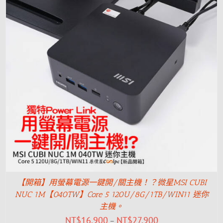
【開箱】用螢幕電源一鍵開/關主機！？微星MSI CUBI
NUC 1M【040TW】Core 5 120U/8G/1TB/WIN11 迷你
主機。
NT$
16,900
NT$
27,900
–