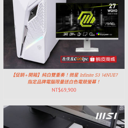
【促銷+開箱】純白雙重奏！微星 Infinite S3 14NUE7
指定品牌電腦限量送白色電競螢幕！
NT$
69,900