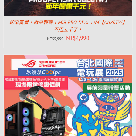
蛇來富貴，微星報喜！MSI PRO DP21 13M【082BTW】
不用五千了！
NT$
4,990
NT$
5,990