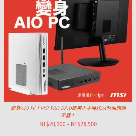
變身AIO PC！MSI PRO DP10商用小主機送24吋曲面顯
示器！
NT$
20,900
NT$
28,900
–