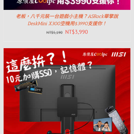
老板，八千元裝一台遊戲小主機？ASRock華擎說
DeskMini X300空機用$3990支援你！
NT$
3,990
NT$
5,190