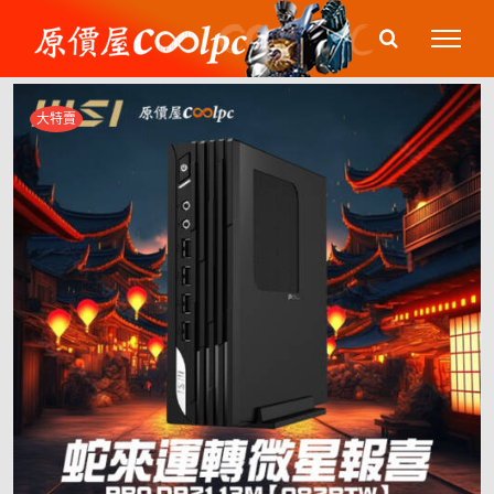
Skip
to
content
大特賣