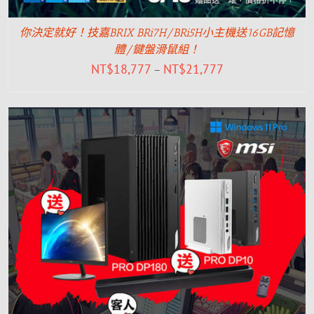
你決定就好！技嘉BRIX BRi7H/BRi5H小主機送16GB記憶
體/鍵盤滑鼠組！
NT$
18,777
NT$
21,777
–