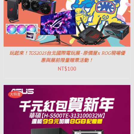
玩起來！TGS2025台北國際電玩展-原價屋x ROG現場優
惠與展前限量贈票活動！
NT$
100
大特賣