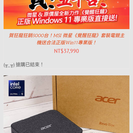
賀狂龍狂銷5000台！MSI 微星《覺醒狂龍》套裝電競主
機送合法正版Win11專業版！
NT$
37,990
(╥_╥) 搶購已結束！