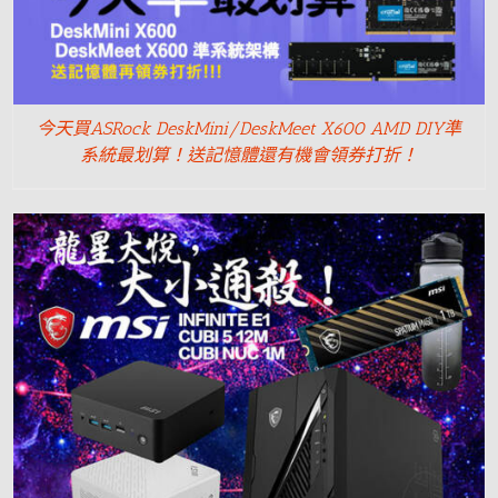
今天買ASRock DeskMini/DeskMeet X600 AMD DIY準
系統最划算！送記憶體還有機會領券打折！