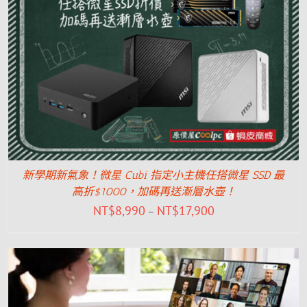
新學期新氣象！微星 Cubi 指定小主機任搭微星 SSD 最
高折$1000，加碼再送漸層水壺！
NT$
8,990
NT$
17,900
–