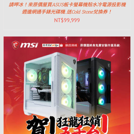
請呷冰！來原價屋買ASUS板卡螢幕機殼水冷電源投影機
週邊網通手錶光碟機…送Cold Stone兌換券！
NT$
99,999