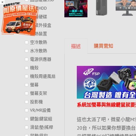
×
硬碟HDD
外接硬碟
硬碟外接盒
散熱裝置
空冷散熱
購買需知
描述
水冷散熱
電源供應器
機殼
機殼周邊風扇
螢幕
螢幕支架
投影機
系統加螢幕與無線鍵鼠就要
VR/MR設備
鍵盤|鍵鼠組
這也太派了吧，微星小龍MSI P
滑鼠|墊|搖桿
20台，所以如果你想要換
鼠墊|背包