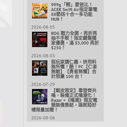
999g「輕」愛爸比！
ACER Swift Air指定筆電
88節送十合一多功能
HUB！
2026-08-05
ROG 戰力全開，再折再
抽不手軟！指定鍵盤獨
家優惠、滿 $3,000 再折
$250！
2026-08-03
挺玩家講仁義，拚用料
無所懼！酷！PC【仁者
無敵】【勇者無懼】合
計限量 100 台！
2026-07-29
【蝦皮限定】毒發齊共
鳴，裝備正式鳴潮化！
Razer ×《鳴潮》限定電
競裝備集結，達妮婭好
禮限量加贈！
2026-08-06