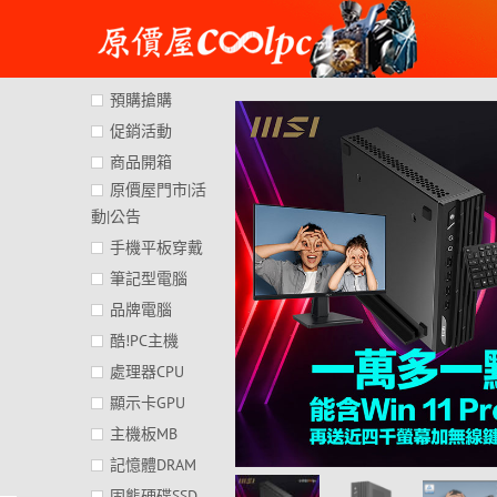
Skip
to
content
預購搶購
促銷活動
商品開箱
原價屋門市|活
動|公告
手機平板穿戴
筆記型電腦
品牌電腦
酷!PC主機
處理器CPU
顯示卡GPU
主機板MB
記憶體DRAM
固態硬碟SSD