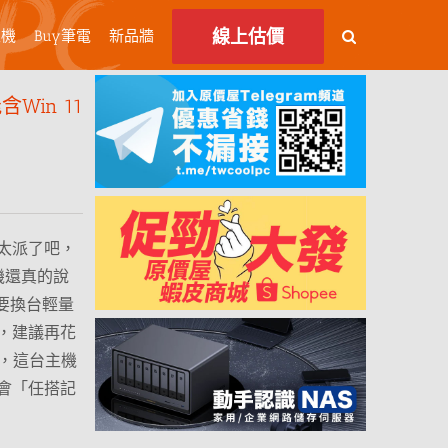
線上估價
主機
Buy筆電
新品牆
Win 11
太派了吧，
主機還真的說
想要換台輕量
，建議再花
上，這台主機
會「任搭記