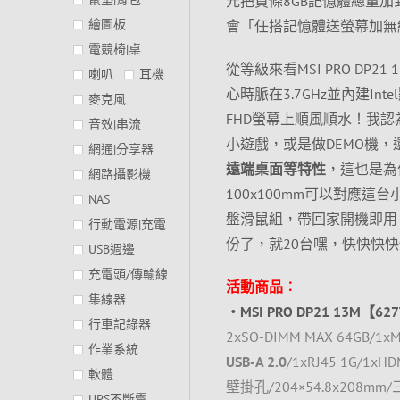
元把買條8GB記憶體總量加
繪圖板
會「任搭記憶體送螢幕加無
電競椅|桌
從等級來看MSI PRO DP21
喇叭
耳機
心時脈在3.7GHz並內建Int
麥克風
FHD螢幕上順風順水！我
音效|串流
小遊戲，或是做DEMO機，
網通|分享器
遠端桌面等特性
，這也是為
網路攝影機
100x100mm可以對應這
NAS
盤滑鼠組，帶回家開機即用
行動電源|充電
份了，就20台嘿，快快快
USB週邊
充電頭/傳輸線
活動商品︰
集線器
‧MSI PRO DP21 13M【627
行車記錄器
2xSO-DIMM MAX 64GB/1xM.2
作業系統
USB-A 2.0
/1xRJ45 1G/1xHD
軟體
壁掛孔/204×54.8x208m
UPS不斷電