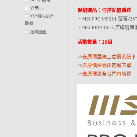
介面卡
促銷贈品︰任搭記憶體送
KVM|排插|網
‧MSI PRO MP251 螢幕/25”/
路線
‧MSI RF1430-TC無線鍵盤
展場活動
活動數量︰20組
>>
去原價屋線上估價系統下
>>
去原價屋蝦皮商城下單
>>
去原價屋全台門市購買