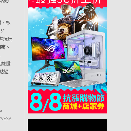
活動
理器，核
5”
書玩玩
的加密、
無線鍵
點過
x
/VESA