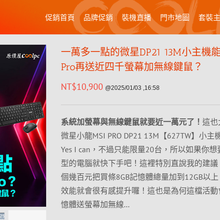
促銷首頁
品牌促銷
裝機直播
門市地圖
套裝
一萬多一點的微星DP21 13M小主機能含
Pro再送近四千螢幕加無線鍵鼠？
NT$
10,900
@2025/01/03 ,16:58
系統加螢幕與無線鍵鼠就要近一萬元了！
這也
微星小龍MSI PRO DP21 13M【627TW】小
Yes I can，不過只能限量20台，所以如果你
型的電腦就快下手吧！這裡特別直說我的建議
個幾百元把買條8GB記憶體總量加到12GB以
效能就會很有感提升囉！這也是為何這檔活動
憶體送螢幕加無線…