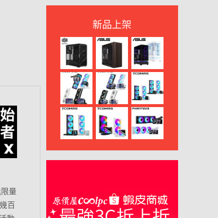
新品上架
能限量
幾百