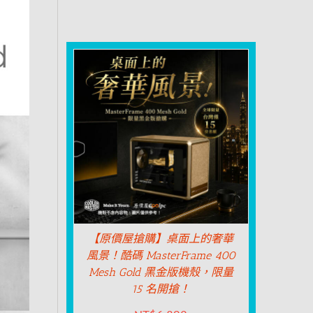
【原價屋搶購】桌面上的奢華
風景！酷碼 MasterFrame 400
Mesh Gold 黑金版機殼，限量
15 名開搶！