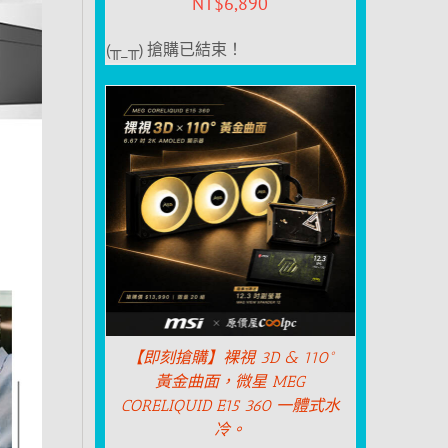
NT$
6,890
(╥_╥) 搶購已結束！
【即刻搶購】裸視 3D & 110°
黃金曲面，微星 MEG
CORELIQUID E15 360 一體式水
冷。