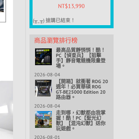
NT$
13,990
(╥_╥) 搶購已結束！
商品瀏覽排行榜
最高品質靜悄悄！酷！
PC【偵查兵】【狙擊
手】靜音電競機限量登
場。
2026-08-04
【開箱】就衝著 ROG 20
週年！必買華碩 ROG
GT-BE25000 Edition 20
路由器。
2026-08-04
走到哪，幻獸都由我掌
握！酷！PC【聖光幻
獸】【混沌幻獸】送你
玩遊戲。
2026-08-01