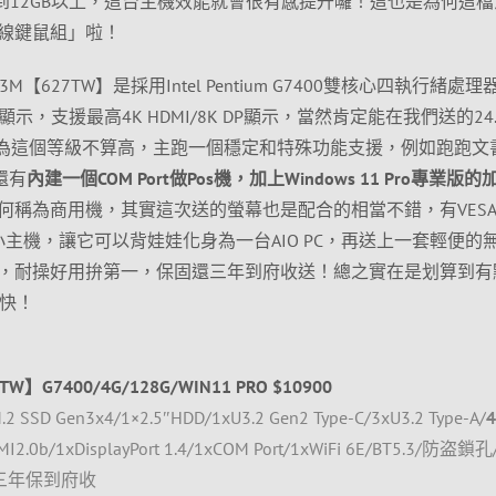
到12GB以上，這台主機效能就會很有感提升囉！這也是為何這檔
線鍵鼠組」啦！
 13M【627TW】是採用Intel Pentium G7400雙核心四執行緒處
el顯示，支援最高4K HDMI/8K DP顯示，當然肯定能在我們送的24.
認為這個等級不算高，主跑一個穩定和特殊功能支援，例如跑跑文
還有
內建一個COM Port做Pos機，加上Windows 11 Pro專業版
何稱為商用機，其實這次送的螢幕也是配合的相當不錯，有VESA
台小主機，讓它可以背娃娃化身為一台AIO PC，再送上一套輕便的
，耐操好用拚第一，保固還三年到府收送！總之實在是划算到有
快快！
TW】G7400/4G/128G/WIN11 PRO $10900
 SSD Gen3x4/1×2.5″HDD/1xU3.2 Gen2 Type-C/3xU3.2 Type-A/
4
MI2.0b/1xDisplayPort 1.4/1xCOM Port/1xWiFi 6E/BT5.3/防盗鎖孔
m/三年保到府收