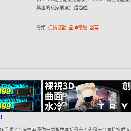
興趣的玩家朋友別錯過喔！
分類:
促銷活動
,
品牌電腦
,
螢幕
！
手嗎？今天這套讓你一勞永逸直接晉升！先是一台直接搭載 Int