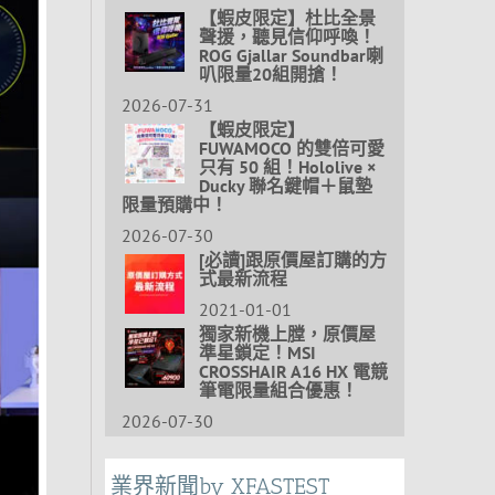
【蝦皮限定】杜比全景
聲援，聽見信仰呼喚！
ROG Gjallar Soundbar喇
叭限量20組開搶！
2026-07-31
【蝦皮限定】
FUWAMOCO 的雙倍可愛
只有 50 組！Hololive ×
Ducky 聯名鍵帽＋鼠墊
限量預購中！
2026-07-30
[必讀]跟原價屋訂購的方
式最新流程
2021-01-01
獨家新機上膛，原價屋
準星鎖定！MSI
CROSSHAIR A16 HX 電競
筆電限量組合優惠！
2026-07-30
業界新聞by XFASTEST