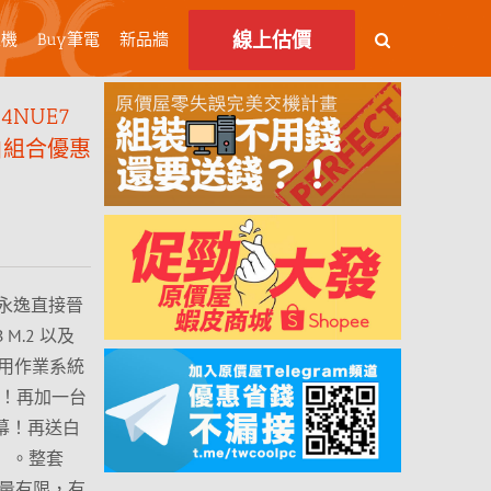
線上估價
主機
Buy筆電
新品牆
14NUE7
全白組合優惠
永逸直接晉
B M.2 以及
1 家用作業系統
競主機！再加一台
競螢幕！再送白
e 」。整套
數量有限，有