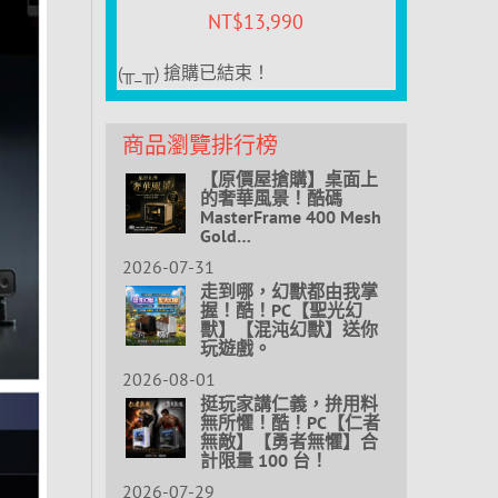
NT$
13,990
(╥_╥) 搶購已結束！
商品瀏覽排行榜
【原價屋搶購】桌面上
的奢華風景！酷碼
MasterFrame 400 Mesh
Gold…
2026-07-31
走到哪，幻獸都由我掌
握！酷！PC【聖光幻
獸】【混沌幻獸】送你
玩遊戲。
2026-08-01
挺玩家講仁義，拚用料
無所懼！酷！PC【仁者
無敵】【勇者無懼】合
計限量 100 台！
2026-07-29