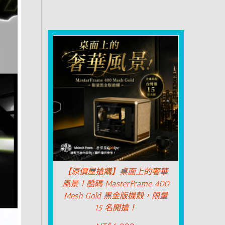
【原價屋搶購】桌面上的奢華
風景！酷碼 MasterFrame 400
Mesh Gold 黑金版機殼，限量
15 名開搶！