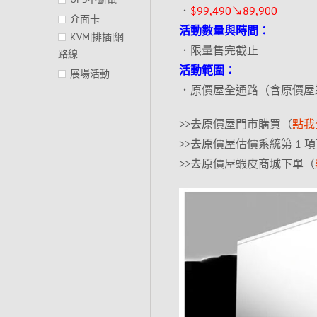
．
$99,490↘89,900
介面卡
活動數量與時間：
KVM|排插|網
．限量售完截止
路線
活動範圍：
展場活動
．原價屋全通路（含原價屋
>>去原價屋門市購買（
點我
>>去原價屋估價系統第 1 
>>去原價屋蝦皮商城下單（