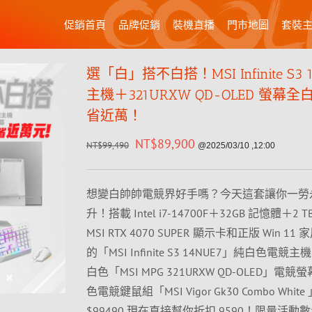
促銷首頁
品牌促銷
裝機直播
門市地圖
套裝
選「白」搭不白搭！MSI Infinite S3 
主機＋321URXW QD-OLED 螢幕
省近萬！
NT$
89,900
NT$
99,490
@2025/03/10 ,12:00
想變白帥帥電競界好手嗎？今天這套讓你一勞
升！搭載 Intel i7-14700F＋32GB 記憶體＋2 T
MSI RTX 4070 SUPER 顯示卡和正版 Win 1
的「MSI Infinite S3 14NUE7」純白色電
白色「MSI MPG 321URXW QD-OLED」電
色電競鍵鼠組「MSI Vigor Gk30 Combo Whit
$99490 現在直接幫你折扣 9590！限量活動