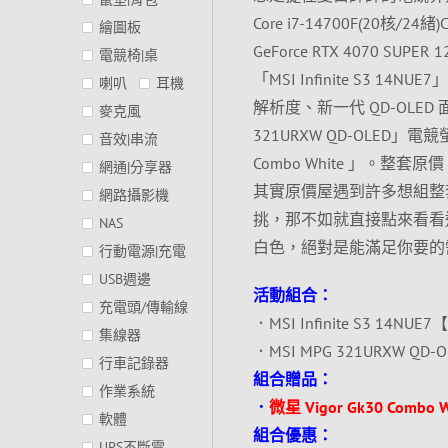
Core i7-14700F(20核/2
繪圖板
GeForce RTX 4070 SUP
電競椅|桌
「MSI Infinite S3 
喇叭
耳機
解析度、新一代 QD-OLED 面
麥克風
321URXW QD-OLED」
音效|串流
Combo White 」。整套
網通|分享器
其實原價屋遇到許多想組整
網路攝影機
挑，那不如就直接點來看看
NAS
白色，絕對是能滿足你要的
行動電源|充電
USB週邊
活動組合：
充電頭/傳輸線
．MSI Infinite S3 14NUE7【
集線器
．MSI MPG 321URXW Q
行車記錄器
組合贈品：
作業系統
．
微星 Vigor Gk30 Com
軟體
組合優惠：
UPS不斷電