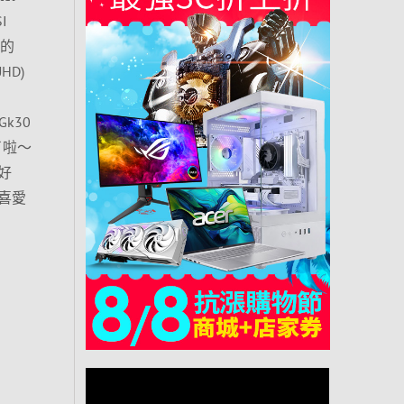
I
統的
HD)
k30
了啦～
好
喜愛