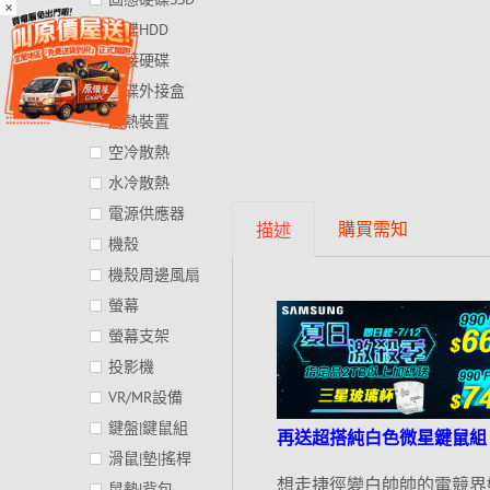
×
硬碟HDD
外接硬碟
硬碟外接盒
散熱裝置
空冷散熱
水冷散熱
電源供應器
購買需知
描述
機殼
機殼周邊風扇
螢幕
螢幕支架
投影機
VR/MR設備
鍵盤|鍵鼠組
再送超搭純白色微星鍵鼠組
滑鼠|墊|搖桿
想走捷徑變白帥帥的電競界好
鼠墊|背包