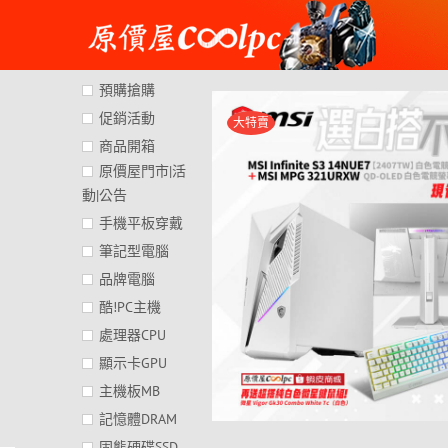
Skip
to
content
預購搶購
促銷活動
大特賣
商品開箱
原價屋門市|活
動|公告
手機平板穿戴
筆記型電腦
品牌電腦
酷!PC主機
處理器CPU
顯示卡GPU
主機板MB
記憶體DRAM
固態硬碟SSD