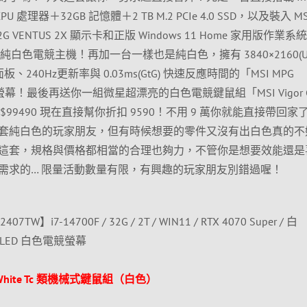
4緒)CPU 處理器＋32GB 記憶體＋2 TB M.2 PCIe 4.0 SSD，以及裝入 MS
ER 12G VENTUS 2X 顯示卡和正版 Windows 11 Home 家用版作業系
14NUE7」純白色電競主機！再加一台一樣也是純白色，擁有 3840×2160(U
板、240Hz更新率與 0.03ms(GtG) 快速反應時間的「MSI MPG
電競螢幕！最後再送你一組微星超漂亮的白色電競鍵鼠組「MSI Vigor G
原價 $99490 現在直接幫你折扣 9590！不用 9 萬你就能直接帶回家
套純白色的玩家朋友，但有時候想要的零件又沒有出白色真的不
這套，規格與價格都相當的合理也夠力，不管你是想要效能還是
需求的… 限量活動數量有限，有興趣的玩家朋友別錯過喔！
2407TW】i7-14700F / 32G / 2T / WIN11 / RTX 4070 Super / 白
D-OLED 白色電競螢幕
bo White Tc 類機械式鍵鼠組（白色）