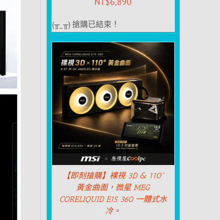
NT$
6,890
(╥_╥) 搶購已結束！
【即刻搶購】裸視 3D & 110°
黃金曲面，微星 MEG
CORELIQUID E15 360 一體式水
冷。