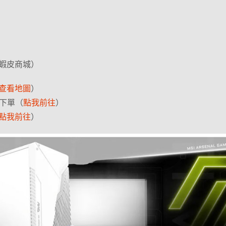
蝦皮商城）
查看地圖
）
項下單（
點我前往
）
點我前往
）