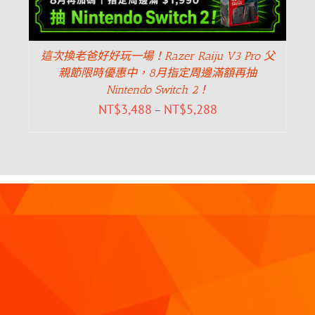
這次換老爸好好玩一場！Razer Raiju V3 Pro 父
親節限時優惠中，8月指定周邊滿額再抽
Nintendo Switch 2！
NT$
3,488
NT$
5,288
–