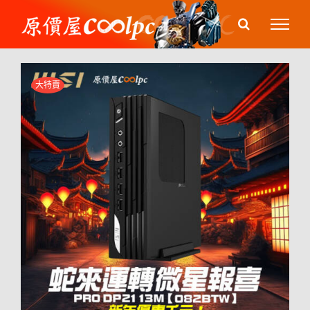
Skip
to
content
大特賣