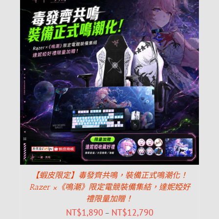
【蝦皮限定】毒發齊共鳴，裝備正式鳴潮化！
Razer ×《鳴潮》限定電競裝備集結，達妮婭好
禮限量加贈！
NT$
1,890
NT$
12,790
–