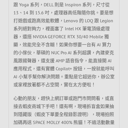
跟 Yoga 系列，DELL 則是 Inspiron 系列，尺寸從
13、14 到 15.6 吋，處理器高低階隨你挑。要是想
打遊戲或跑高效能軟體，Lenovo 的 LOQ 跟 Legion
系列絕對夠力，裡面塞了 Intel HX 筆電頂級處理
器，還搭 NVIDIA GEFORCE RTX 30/40 Mobile 獨
顯，效能完全不含糊！如果你想要一台有 AI 算力
的小傢伙，華碩的 NUC Pro AI 系列超讚，內建麥克
風跟揚聲器，還支援 AMP 語音指令，能直接開 AI
應用程式，還有實體 Copilot+ 按鈕，一按就能呼叫
AI 小幫手幫你解決問題。重點是它超迷你，辦公室
或家裡放著都不占空間，實在太方便啦！
心動的朋友，趕快上網訂單或跑門市問問看，或直
接去蝦皮商城下手吧！還有啊，現場拆盲盒如果抽
到隱藏版（蝦皮下單要全程錄影證明），現場拍照
加碼再送 SPACE MOLLY 400% 熊貓！不過活動數量