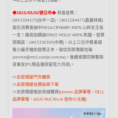
◆2025/05/02號公布
◆
恭喜發票：
LW15304173(台中一店)、LW15284477(嘉義林森)
兩位消費者抽中MEGA CRYBABY 400% 心碎女王各
一支！廠商加碼抽SPACE MOLLY 400% 熊貓，發票
號碼是：LW15330305(中壢)，以上三位中獎者請
幫小編手機拍發票正本，寫信到原價屋信箱
(service@ms1.coolpc.com.tw)，後續會跟您聯繫取
貨事宜(PS.贈品僅保留至六月底)。
>>
去原價屋門市購買
>>
去原價屋估價系統下單
>>去原價屋蝦皮商城購買(
Lenovo 品牌筆電
、
DELL
品牌筆電
、
ASUS NUC Pro AI 迷你小主機
)