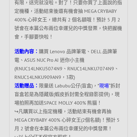
有限，送完就沒啦。對了！只要你買了上面說的指
定機種，活動結束後還有機會抽 MEGA CRYBABY
400% 心碎女王，總共有 2 個名額哦！預計 5 月 2
號會在本篇公布兩位幸運兒的中獎發票，快把握機
會，手腳要快啦！
活動內容：
購買 Lenovo 品牌筆電、DELL 品牌筆
電、ASUS NUC Pro AI 迷你小主機
(RNUC14LNKU5074N9、RNUC14LNKU7074N9、
RNUC14LNKU909AN9，3款)
活動贈品：
限量送 Labubu公仔(盲盒)，”
現場
“拆封
盲盒若是為隱藏版(蝦皮拆封需全程錄影提供)，現
場拍照再加送SPACE MOLLY 400% 熊貓！
↪凡購買以上指定機種，活動結束有機會再抽
MEGA CRYBABY 400% 心碎女王(2個名額)！預計 5
月 2 號會在本篇公布兩位幸運兒的中獎發票！
↪以上公仔不保官方瑕疵！