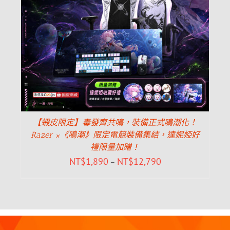
【蝦皮限定】毒發齊共鳴，裝備正式鳴潮化！
Razer ×《鳴潮》限定電競裝備集結，達妮婭好
禮限量加贈！
NT$
1,890
NT$
12,790
–