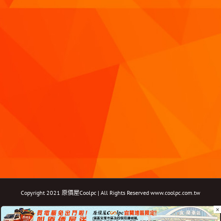
Copyright 2021 原價屋Coolpc | All Rights Reserved
www.coolpc.com.tw
×
Facebook
Instagram
YouTube
Twitter
Email: