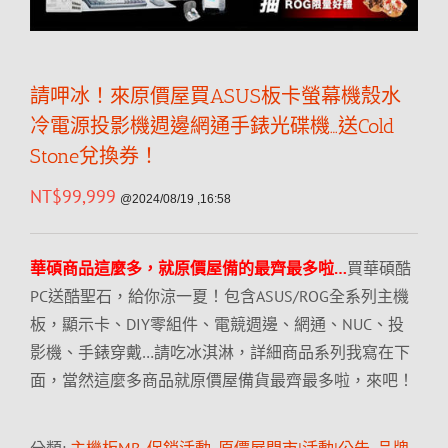
請呷冰！來原價屋買ASUS板卡螢幕機殼水
冷電源投影機週邊網通手錶光碟機…送Cold
Stone兌換券！
NT$
99,999
@2024/08/19 ,16:58
華碩商品這麼多，就原價屋備的最齊最多啦…
買華碩酷
PC送酷聖石，給你涼一夏！包含ASUS/ROG全系列主機
板，顯示卡、DIY零組件、電競週邊、網通、NUC、投
影機、手錶穿戴…請吃冰淇淋，詳細商品系列我寫在下
面，當然這麼多商品就原價屋備貨最齊最多啦，來吧！