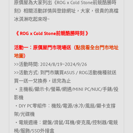
原價屋為大家列出《ROG x Cold Stone前競酷勝時
刻》相關活動詳情與登錄網址，大家，很貴的高檔
冰淇淋吃起來呀~
《 ROG x Cold Stone前競酷勝時刻 》
活動一︰原價屋門市現場送（
點我看全台門市地址
地圖
）
>>活動時間: 2024/8/19~2024/9/26
>>活動方式: 到門市購買ASUS / ROG活動機種就送
買一送一兌換券，送完為止
‧主機板/顯示卡/螢幕/網通/MINI PC/NUC/手錶/投
影機
‧DIY PC零組件︰機殼/電源/水冷/風扇/顯卡支撐
架/光碟機
‧電競週邊︰鍵盤/滑鼠/耳機/麥克風/控制器/電競
椅/服飾/SSD外接盒