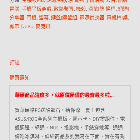
分類:
主機板MB
,
促銷活動
,
原價屋門市|活動|公告
,
品牌
電腦
,
手機平板穿戴
,
散熱裝置
,
機殼
,
滑鼠|墊|搖桿
,
網通|
分享器
,
耳機
,
螢幕
,
鍵盤|鍵鼠組
,
電源供應器
,
電競椅|桌
,
顯示卡GPU
,
麥克風
描述
購買需知
華碩商品這麼多，就原價屋備的最齊最多啦…
買華碩酷PC送酷聖石，給你涼一夏！包含
ASUS/ROG全系列主機板，顯示卡、DIY零組件、電
競週邊、網通、NUC、投影機、手錶穿戴等…通通
請吃冰淇淋，詳細商品系列我寫在下面，實在有夠