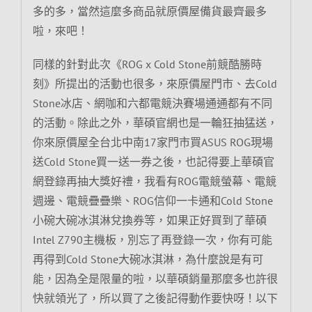
多的多，當然這麼多商品就原價屋備貨最齊最多
啦，來吧！
同樣的針對此次《ROG x Cold Stone前競酷勝時
刻》所提出的活動也很多，來原價屋門市、去Cold
Stone冰店、網咖和六都電競決賽場通通都有不同
的活動。除此之外，華碩官網也是一輪狂抽猛送，
你來原價屋全台北中南17家門市買ASUS ROG現場
送Cold Stone買一送一券之後，也記得要上華碩官
網登錄再抽大獎好禮，我看有ROG電競螢幕、電競
週邊、電競疊疊樂、ROG信仰一卡通和Cold Stone
小碗大碗冰淇淋兌換券等，如果正好買到了華碩
Intel Z790主機板，別忘了再登錄一次，你有可能
再得到Cold Stone大碗冰淇淋，為什麼說是有可
能，因為全是限量的啦，以華碩銷量那麼多也許很
快就領光了，所以買了之後記得動作要快呀！以下