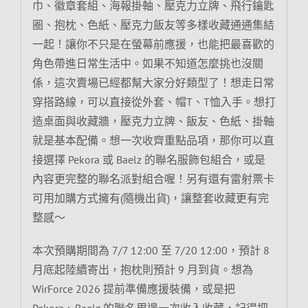
巾、徽章套組、海報掛軸、壓克力立牌、飛行鑰匙
圈、抱枕、色紙、壓克力飯友等多樣收藏通通集結
一起！讓你不只是在螢幕前應援，也能把最喜歡的
角色帶進日常生活中。如果不知道怎麼挑也沒關
係，這次賣場已經都幫大家分好類型了！想走日常
穿搭路線，可以直接從外套、帽T、T恤入手。想打
造桌面與收藏牆，壓克力立牌、飯友、色紙、掛軸
就是基本配備。想一次收齊重點品項，那你可以直
接選擇 Pekora 或 Baelz 的聯名服飾包組合，或是
內容更完整的聯名派對組合喔！另有還有雷射票卡
可用加購方式擁有(隨機出貨)，讓整套收藏更有完
整感～
本次預購期間為 7/7 12:00 至 7/20 12:00，預計 8
月底起陸續寄出，抱枕則預計 9 月到貨。想為
WirForce 2026 提前準備應援裝備，或是把
Pekora、Baelz 的聯名周邊一次收入收藏，記得把