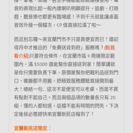
音的表現比起一般內建喇叭明顯提升，追劇、打遊
戲、聽音樂也都更有臨場感！不到千元就能讓桌面
音效升級一個檔次，CP 值直接拉滿了啦～
而且別忘囉～來宜蘭門市不只是買便宜而已！還記
得月中才推出的「免費送貨到府」服務嗎？
(點我
看介紹)
只要符合條件，在宜蘭市區＋周邊限定範
圍內，滿 $5000 還能幫你直接送到家！簡單講就
是你只需要負責下單，原價屋幫你把戰利品送到門
口，連搬都不用搬，把極致服務體驗直接開到最
大！總結一句… 這次不是便宜可以考慮，而是不買
有點對不起自己。而且兩個品項的數量各只有 20
組，懂的人都知道，這檔不能有時間的閃失，下決
定後就必需趕快來宜蘭新民店報到了！
宜蘭新民店限定：