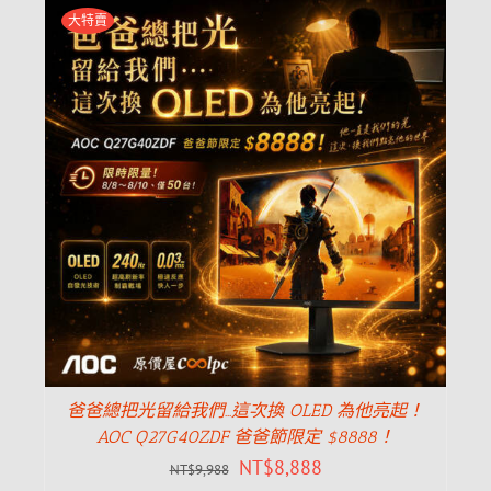
大特賣
爸爸總把光留給我們…這次換 OLED 為他亮起！
AOC Q27G40ZDF 爸爸節限定 $8888！
NT$
8,888
NT$
9,988