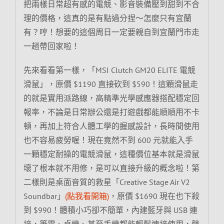
把兩樣日常超有感的電競、影音裝備壓到甜到不合
理的價格，這真的是有點過分捏～怎麼只有宜蘭
有？哼！想要的這個周日一定要親自到宜蘭門市走
一趟帶回家啦！
先來看看第一樣，「MSI Clutch GM20 ELITE 電競
滑鼠」，原價 $1190 直接砍到 $590！這顆滑鼠走
的就是實用派路線，高精準光學感應器搭配穩定回
報率，不論是日常辦公還是打遊戲都能順順用不卡
頓，再加上符合人體工學的握感設計，長時間使用
也不容易疲勞喔！現在竟然不到 600 元就能入手
一顆穩定耐操的電競滑鼠，這種價位基本就是滑鼠
壞了根本就不用修，是可以直接升級的概念啦！第
二樣則是桌面音質的救星「Creative Stage Air V2
Soundbar」
(點我看開箱)
，原價 $1690 現在也下殺
到 $990！體積小巧卻不簡單，內建藍牙與 USB 連
接，筆電、桌機、甚至手機都能輕鬆連接使用，聲