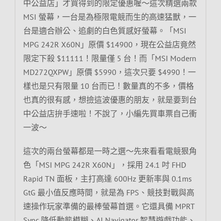
中公益店」才買得到的限定優惠喔～這次精選兩款
MSI 螢幕，一台是為極限電競而生的高速猛獸，一
台是適合辦公、追劇的白色質感好螢幕。「MSI
MPG 242R X60N」原價 $14900，現在公益店竟然
限定下殺 $11111！限量僅 5 台！而「MSI Modern
MD272QXPW」原價 $5990，這次只要 $4990！一
樣也是只有限量 10 台而已！數量真的不多，價格
也真的很有感，想撿這波優惠的朋友，就是要到台
中公益店拚手速啦！不說了，小編先買車票自己衝
一波～
這次的兩台螢幕都是一時之選～先來看看電競狠角
色「MSI MPG 242R X60N」，採用 24.1 吋 FHD
Rapid TN 面板，主打高達 600Hz 更新率與 0.1ms
GtG 最小值反應時間，就是為 FPS、競技對戰與高
速操作玩家準備的最棒螢幕首選。它還具備 MPRT
Sync 降低動態模糊、AI Navigator 智慧遊戲功能、