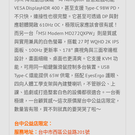
VESA DisplayHDR 400，甚至支援 Type-C 98W PD，
不只快，連接性也很完整。它甚至可透過 DP 與對
應韌體開啟 610Hz OC，極限玩家應該會很有感！
而另一台「MSI Modern MD272QXPW」則是質感
與實用兼具的白色螢幕，搭載 27 吋 WQHD 2K IPS
面板、100Hz 更新率、178° 廣視角與三面窄邊框
設計，畫面細緻、桌面也更清爽。它支援 KVM 功
能，可用同一組鍵盤滑鼠控制多台裝置。USB
Type-C 還能提供 65W 供電，搭配 EyesErgo 護眼、
四向人體工學支架與內建雙喇叭，不管辦公、上
課、追劇或打造整套白色的設備都很適合。一台衝
極速，一台顧質感～這次原價屋台中公益店限定，
數量皆有限，買不到就真的要哭哭了啦～
台中公益店限定：
服務地址：
台中市西區公益路201號