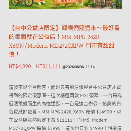
【台中公益店限定】鄉親們照過來～最好看
的畫面就在公益店！MSI MPG 242R
X60N/Modern MD272QXPW 門市有甜甜
價！
NT$
4,990
NT$
11,111
–
@2026/06/06 ,11:14
這波不是全台都有，而是只有到原價屋台中公益店才買
得到的限定優惠喔～這次精選兩款 MSI 螢幕，一台是為
極限電競而生的高速猛獸，一台是適合辦公、追劇的白
色質感好螢幕。MSI MPG 242R X60N 原價 $14900，現
在公益店竟然限定下殺 $11111！而 MSI Modern
MD272QXPW 原價 $5990，這次也只要 $4990！想撿這