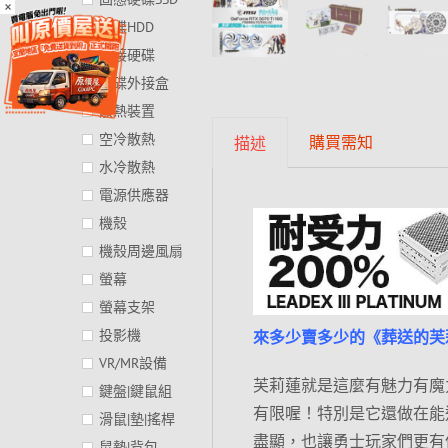
×
硬碟HDD
外接硬碟
硬碟外接盒
散熱裝置
空冷散熱
購買需知
描述
水冷散熱
電源供應器
機殼
機殼周邊風扇
螢幕
螢幕支架
投影機
來多少賣多少的《葬送的芙
VR/MR設備
芙莉蓮就是這麼有魅力有魔
鍵盤|鍵鼠組
有限喔！特別是它還做在能通吃遊
滑鼠|墊|搖桿
盡顯，也讓勇士玩家們更有
鼠墊|背包