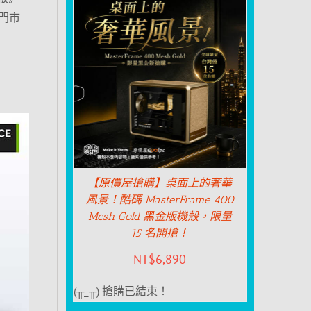
門市
【原價屋搶購】桌面上的奢華
風景！酷碼 MasterFrame 400
Mesh Gold 黑金版機殼，限量
15 名開搶！
NT$
6,890
(╥_╥) 搶購已結束！