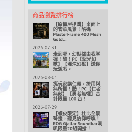
商品瀏覽排行榜
【原價屋搶購】桌面上
的奢華風景！酷碼
MasterFrame 400 Mesh
Gold…
2026-07-31
走到哪，幻獸都由我掌
握！酷！PC【聖光幻
獸】【混沌幻獸】送你
玩遊戲。
2026-08-01
挺玩家講仁義，拚用料
無所懼！酷！PC【仁者
無敵】【勇者無懼】合
計限量 100 台！
2026-07-29
【蝦皮限定】杜比全景
聲援，聽見信仰呼喚！
ROG Gjallar Soundbar喇
叭限量20組開搶！