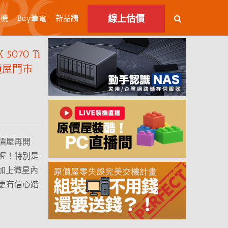
線上估價
主機
Buy筆電
新品牆
5070 Ti
原價屋門市
價屋再開
喔！特別是
i，加上微星內
更有信心踏