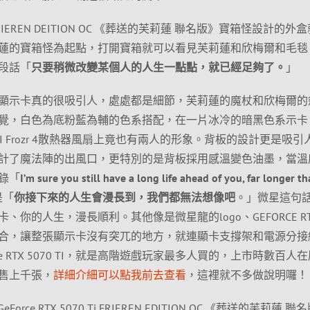
70 Ti FRIEREN DEITION OC 《葬送的芙莉蓮 聯名版》寶箱怪設計的外
蓮的寶箱怪為起點，打開寶箱就可以看見芙莉蓮和欣梅爾和毛毯
段話「
只要稍微改變某個人的人生一點點，就已經足夠了。
」
顯示卡真的很吸引人，處處都是細節，芙莉蓮的魔杖和欣梅爾的
覺，白色為底粉藍為輔的色系搭配，在一片冰冷的暗黑色系示卡
RI Frozr 4散熱器風扇上竟也有兩人的形象。背板的設計更是吸引
計了魔法陣的出風口，更特別的是背板採用感溫變色油墨，當溫
錄「
I’m sure you still have a long life ahead of you, far longer t
是「
你接下來的人生會漫長到，我們都無法想像吧
。」微星這句
你的人生，漫長順利。其他像是微星龍的logo、GEFORCE R
合，讓整張顯示卡沒有突兀的地方，就連顯卡支撐架和電源分接
e RTX 5070 TI，就是高階遊戲玩家最多人買的，上市時數百人
售上千張，
詳細介細可以點我前去查看
，這裡就不多做說明囉！
rce RTX 5070 Ti FRIEREN EDITION OC 《葬送的芙莉蓮 聯