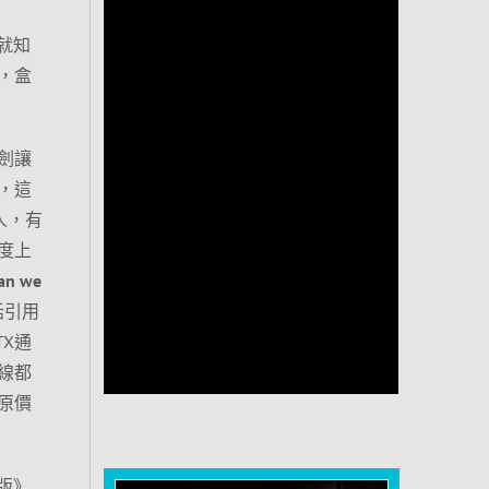
盒就知
，盒
劍讓
，這
人，有
度上
han we
話引用
TX通
線都
在原價
名版》