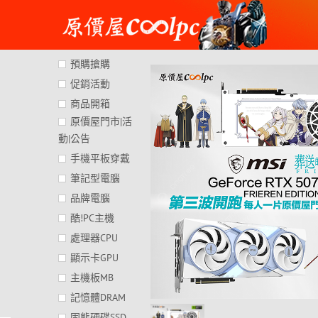
Skip
to
content
預購搶購
促銷活動
商品開箱
原價屋門市|活
動|公告
手機平板穿戴
筆記型電腦
品牌電腦
酷!PC主機
處理器CPU
顯示卡GPU
主機板MB
記憶體DRAM
固態硬碟SSD