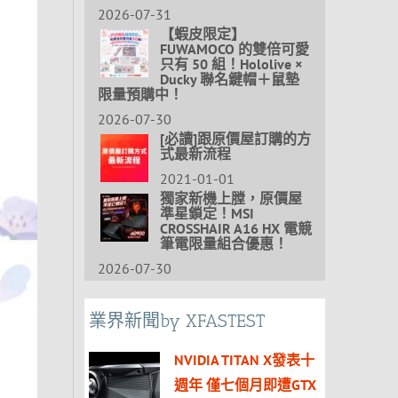
2026-07-31
【蝦皮限定】
FUWAMOCO 的雙倍可愛
只有 50 組！Hololive ×
Ducky 聯名鍵帽＋鼠墊
限量預購中！
2026-07-30
[必讀]跟原價屋訂購的方
式最新流程
2021-01-01
獨家新機上膛，原價屋
準星鎖定！MSI
CROSSHAIR A16 HX 電競
筆電限量組合優惠！
2026-07-30
業界新聞by XFASTEST
NVIDIA TITAN X發表十
週年 僅七個月即遭GTX