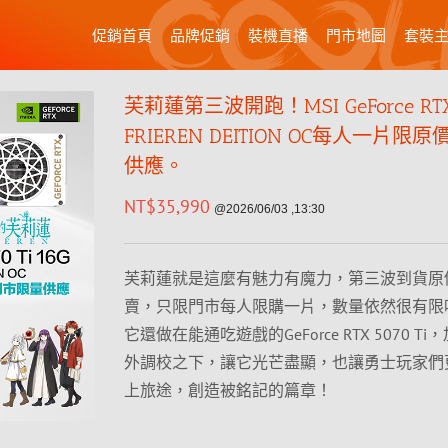
促銷首頁
品牌促銷
裝機直播
門市地圖
套裝
芙莉蓮第三波開跑！MSI GeForce RTX 
FRIEREN DEITION OC每人一片限
供應。
NT$
35,990
@2026/06/03 ,13:30
芙莉蓮就是這麼有魅力有魔力，第三波到貨原
賣，只限門市每人限購一片，數量依然很有限
它還做在能通吃遊戲的GeForce RTX 5070 T
外調校之下，讓它光芒盡顯，也讓勇士玩家們
上旅途，創造被銘記的篇章！