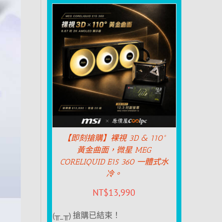
【即刻搶購】裸視 3D & 110°
黃金曲面，微星 MEG
CORELIQUID E15 360 一體式水
冷。
NT$
13,990
(╥_╥) 搶購已結束！