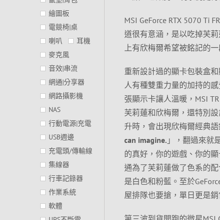
繪圖板
MSI GeForce RTX 50
電競椅|桌
道很有意涵，是以吃掉芙莉
喇叭
耳機
上有欣梅爾希望被銘記的一
麥克風
音效|串流
重新設計過的顯卡包裝盒和
網通|分享器
人有種雙重力量的加持的感
網路攝影機
張顯示卡讓人溫暖，MSI T
NAS
芙莉蓮和欣梅爾，還特別設
行動電源|充電
升時，會出現欣梅爾經典語
USB週邊
can imagine.
」，翻過來就
充電頭/傳輸線
的真好，你的遊戲、你的顯卡、
集線器
通為了芙莉蓮做了色系的配
行車記錄器
是白色和粉藍。至於GeForc
作業系統
屋排隊也要搶，單日更是銷
軟體
第三波到貨開跑的微星MSI GeFo
UPS不斷電