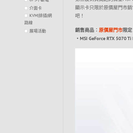
顯示卡只限於原價屋門市銷
介面卡
KVM|排插|網
吧！
路線
銷售商品︰
原價屋門市
限定
展場活動
‧MSI GeForce RTX 5070 Ti