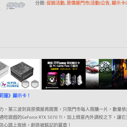
分類:
促銷活動
,
原價屋門市|活動|公告
,
顯示卡G
莉蓮》顯示卡！
力，第三波到貨原價屋再開賣，只限門市每人限購一片，數量依
戲的GeForce RTX 5070 Ti，加上微星內外調校之下，讓
信心踏上旅途，創造被銘記的篇章！