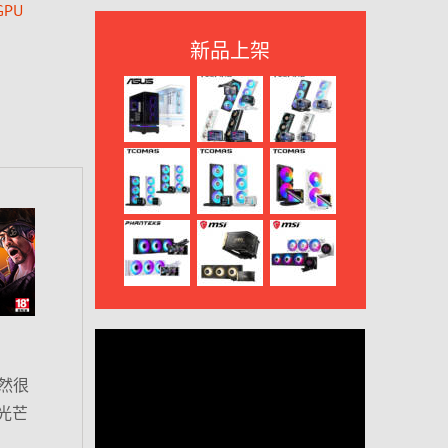
PU
新品上架
然很
它光芒