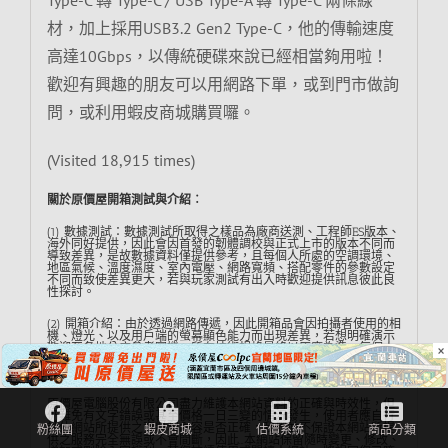
材，加上採用USB3.2 Gen2 Type-C，他的傳輸速度
高達10Gbps，以傳統硬碟來說已經相當夠用啦！
歡迎有興趣的朋友可以用網路下單，或到門市做詢
問，或利用蝦皮商城購買囉。
(Visited 18,915 times)
關於原價屋開箱測試與介紹︰
(1) 數據測試：數據測試所取得之樣品為廠商送測、工程師ES版本、
海外同好提供，因此會因首發的韌體調校與正式上市的版本不同而
導致差異，是故數據資料僅提供參考，且每個人所處的空調環境、
地區氣候、溫度濕度、室內電壓、網路寬頻、搭配零件的參數設定
不同而致使差異更大，若與玩家測試有出入時歡迎提供訊息彼此良
性探討。
(2) 開箱介紹：由於透過網路傳遞，因此開箱品會因拍攝者使用的相
機、燈光、以及用戶端的螢幕顯色能力而出現差異，若想明確演示
×
歡迎至各地分店參考實機，所有技術規格最終以原廠為準，每個人
在意的點不盡相同，文章無法太過冗長，若有疏漏之處歡迎告知，
我們得以隨時補充。
原價屋電腦股份有限公司盡力維護本網站資料的正確與時效性，但
仍難免有文字錯誤或甚至價格一日三變的情況發生，使用者應自行
評估網站所提供之資料和內容是否正確，我們並不保證本網站所提
供之服務完全無誤或不會間斷，因此…本網站保留隨時變更、修改、