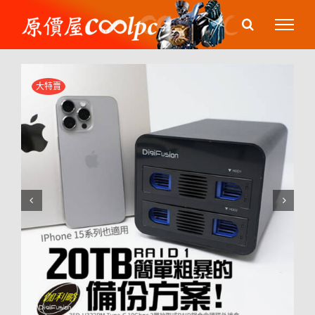
Skip
to
content
大特賣

