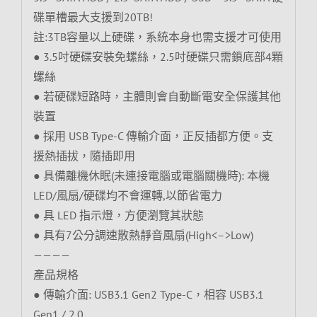
碟單槽最大支援到20TB!
註:3TB容量以上硬碟，系統本身也需支援才可使用
● 3.5吋硬碟安裝免螺絲，2.5吋硬碟只需鎖底部4顆
螺絲
● 若硬碟短路時，主體則會自動斷電安全保護其他
裝置
● 採用 USB Type-C 傳輸介面，正反插都方便。支
援熱插拔，隨插即用
● 具備離機休眠(未連接電腦或電腦關機時): 本機
LED/風扇/硬碟均不會運轉,以節省電力
● 具 LED 指示燈，方便瀏覽其狀態
● 具有7公分調速散熱靜音風扇(High<–>Low)
————
產品規格
● 傳輸介面: USB3.1 Gen2 Type-C，相容 USB3.1
Gen1 / 2.0