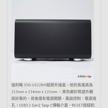
伽利略 35D-U322RM鋁質外接盒，他的長寬高為
213mm x 134mm x 121mm ，黑色磨砂質感外觀
挺好看的，背後還有電源開關、風扇控制、電源插
孔、USB3.2 Gen2 Tyep-C傳輸介面、RESET按鈕和