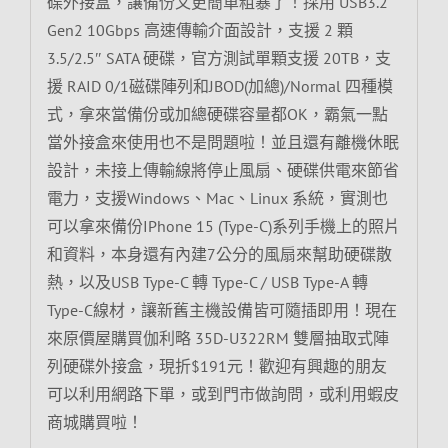
碟外接盒，讓備份又更簡單粗暴了！採用 USB3.2
Gen2 10Gbps 高速傳輸介面設計，支援 2 顆
3.5/2.5″ SATA 硬碟，官方測試單顆支援 20TB，支
援 RAID 0/1磁碟陣列和JBOD(加總)/Normal 四種模
式，拿來當備份或加總硬碟容量都OK，霸氣一點
當外接盒來使用也不是問題啦！並且還有離機休眠
設計，未接上傳輸線將停止風扇、硬碟供電來節省
電力，支援Windows、Mac、Linux 系統，實測也
可以拿來備份IPhone 15 (Type-C)系列手機上的照片
和資料，本身還有內建7公分的風扇來幫助硬碟散
熱，以及USB Type-C 轉 Type-C / USB Type-A 轉
Type-C線材，讓新舊主機設備皆可隨插即用！現在
來原價屋購買伽利略 35D-U322RM 雙層抽取式陣
列硬碟外接盒，現折$191元！歡迎有興趣的朋友
可以利用網路下單，或到門市做詢問，或利用蝦皮
商城購買啦！