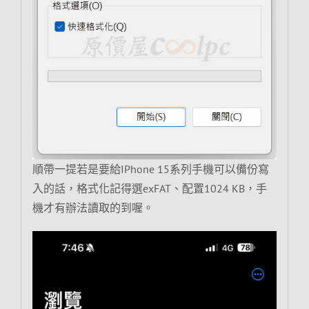
順帶一提若是要給IPhone 15系列手機可以備份寫
入的話，格式化記得選exFAT、配置1024 KB，手
機才有辦法讀取的到喔。