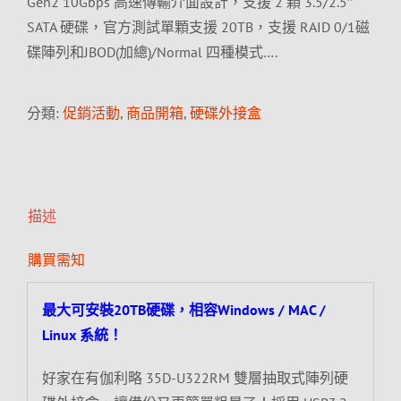
Gen2 10Gbps 高速傳輸介面設計，支援 2 顆 3.5/2.5″
SATA 硬碟，官方測試單顆支援 20TB，支援 RAID 0/1磁
碟陣列和JBOD(加總)/Normal 四種模式….
分類:
促銷活動
,
商品開箱
,
硬碟外接盒
描述
購買需知
最大可安裝20TB硬碟，相容Windows / MAC /
Linux 系統！
好家在有伽利略 35D-U322RM 雙層抽取式陣列硬