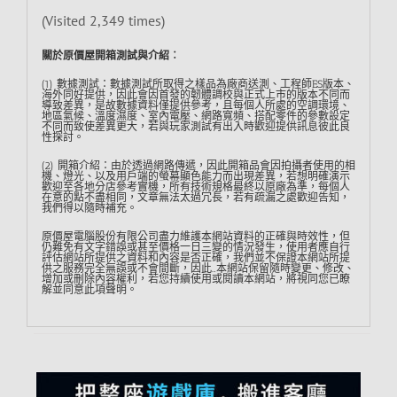
(Visited 2,349 times)
關於原價屋開箱測試與介紹︰
(1) 數據測試：數據測試所取得之樣品為廠商送測、工程師ES版本、
海外同好提供，因此會因首發的韌體調校與正式上市的版本不同而
導致差異，是故數據資料僅提供參考，且每個人所處的空調環境、
地區氣候、溫度濕度、室內電壓、網路寬頻、搭配零件的參數設定
不同而致使差異更大，若與玩家測試有出入時歡迎提供訊息彼此良
性探討。
(2) 開箱介紹：由於透過網路傳遞，因此開箱品會因拍攝者使用的相
機、燈光、以及用戶端的螢幕顯色能力而出現差異，若想明確演示
歡迎至各地分店參考實機，所有技術規格最終以原廠為準，每個人
在意的點不盡相同，文章無法太過冗長，若有疏漏之處歡迎告知，
我們得以隨時補充。
原價屋電腦股份有限公司盡力維護本網站資料的正確與時效性，但
仍難免有文字錯誤或甚至價格一日三變的情況發生，使用者應自行
評估網站所提供之資料和內容是否正確，我們並不保證本網站所提
供之服務完全無誤或不會間斷，因此…本網站保留隨時變更、修改、
增加或刪除內容權利，若您持續使用或閱讀本網站，將視同您已瞭
解並同意此項聲明。