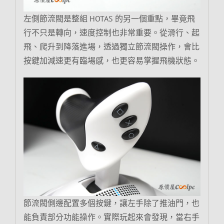
左側節流閥是整組 HOTAS 的另一個重點，畢竟飛
行不只是轉向，速度控制也非常重要。從滑行、起
飛、爬升到降落進場，透過獨立節流閥操作，會比
按鍵加減速更有臨場感，也更容易掌握飛機狀態。
節流閥側邊配置多個按鍵，讓左手除了推油門，也
能負責部分功能操作。實際玩起來會發現，當右手