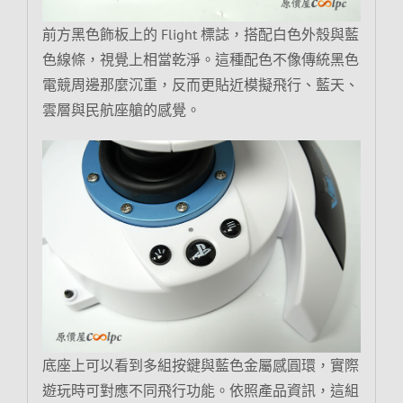
前方黑色飾板上的 Flight 標誌，搭配白色外殼與藍
色線條，視覺上相當乾淨。這種配色不像傳統黑色
電競周邊那麼沉重，反而更貼近模擬飛行、藍天、
雲層與民航座艙的感覺。
底座上可以看到多組按鍵與藍色金屬感圓環，實際
遊玩時可對應不同飛行功能。依照產品資訊，這組