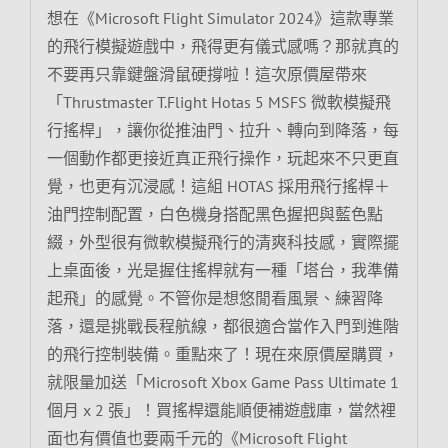
想在《Microsoft Flight Simulator 2024》這款專業
的飛行模擬遊戲中，飛得更有儀式感嗎？那就真的
不要再只靠鍵盤滑鼠硬撐啦！這次原價屋帶來
「Thrustmaster T.Flight Hotas 5 MSFS 微軟模擬飛
行搖桿」，讓你從推油門、拉升、轉向到降落，每
一個動作都更接近真正飛行操作，玩起來不只更直
覺，也更有沉浸感！這組 HOTAS 採用飛行搖桿＋
油門控制配置，白色機身搭配黑色握把與藍色點
綴，外型很有微軟模擬飛行的清爽科技感，實際擺
上桌面後，光是握住搖桿就有一種「塔台，我準備
起飛」的感覺。不管你是想悠閒看風景、練習降
落，還是挑戰長程航線，都很適合當作入門到進階
的飛行控制裝備。重點來了！現在來原價屋購買，
就限量加送「Microsoft Xbox Game Pass Ultimate 1
個月 x 2 張」！買搖桿還能順便補遊戲庫，當然裡
面也有價值也要兩千元的《Microsoft Flight