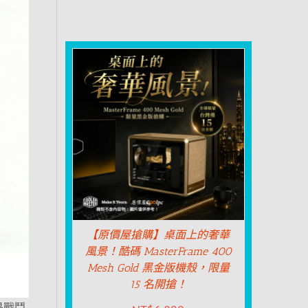
【原價屋搶購】桌面上的奢華
風景！酷碼 MasterFrame 400
Mesh Gold 黑金版機殼，限量
15 名開搶！
道是戰鬥