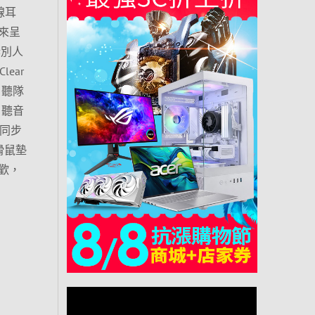
線耳
來呈
訴別人
ear
、聽隊
、聽音
色同步
滑鼠墊
歡，