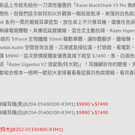
就先給你一刀漂亮優惠的「Razer BlackShark V3 Pro 無
顏色，但我們這次就特別以外觀第一眼就是乾淨、俐落的白色款
Shark 系列一貫的電競耳罩造型，放在桌上不只像耳機，還像在告
電競體驗，具備低延遲連線、混合式主動抗噪、Razer HyperCl
級的 TriForce 生物纖維 50mm 驅動單體，讓你聽腳步、聽槍聲
patial Audio 空間音效支援，沉浸感直接拉滿，打遊戲、看電影
 $9890，這次原價屋獨家優惠直接下殺至 $7490，黑、白兩
azer Gigantus V2 滑鼠墊(特大款)」！耳機顧好你的聽覺，
套組合根本一絕啊～歡迎大家接著看看這篇白色款開箱，看完喜
ro 無線耳機(黑)(RZ04-05400100-R3M1)
$9890↘$7490
ro 無線耳機(白)(RZ04-05400200-R3M1)
$9890↘$7490
墊(特大)(RZ02-03330400-R3M1)