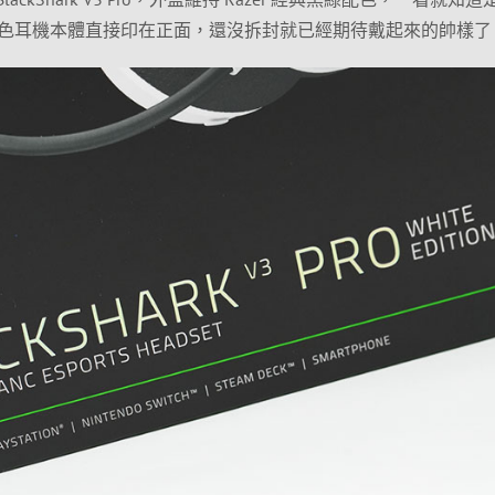
色耳機本體直接印在正面，還沒拆封就已經期待戴起來的帥樣了