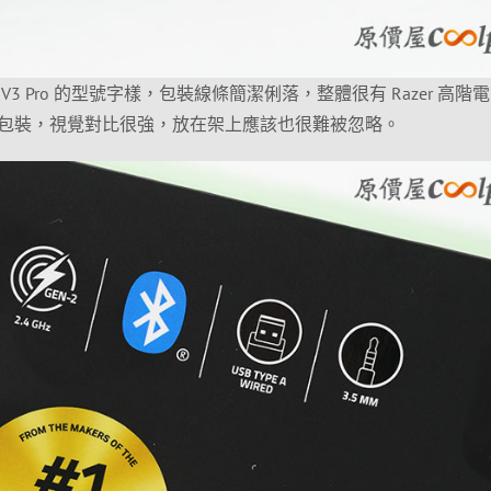
rk V3 Pro 的型號字樣，包裝線條簡潔俐落，整體很有 Razer 高階
包裝，視覺對比很強，放在架上應該也很難被忽略。