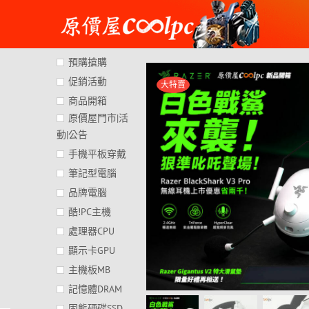
Skip
to
content
預購搶購
促銷活動
大特賣
商品開箱
原價屋門市|活
動|公告
手機平板穿戴
筆記型電腦
品牌電腦
酷!PC主機
處理器CPU
顯示卡GPU
主機板MB
記憶體DRAM
固態硬碟SSD