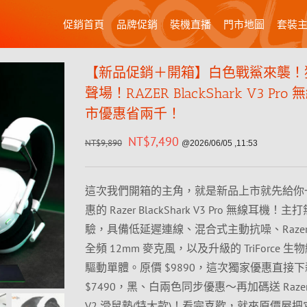
促銷首頁
品牌促銷
裝機直播
門市地圖
套裝
【新品促銷＋開箱】白色戰鯊來襲！
聲場！RAZER BlackShark V3 Pr
市優惠省兩千！
NT$
7,490
NT$
9,890
@2026/06/05 ,11:53
這次我們開箱的主角，就是新品上市就先給你
惠的 Razer BlackShark V3 Pro 無線耳機
驗，具備低延遲連線、混合式主動抗噪、Razer Hyp
全頻 12mm 麥克風，以及升級的 TriForce 生物
驅動單體。原價 $9890，這次獨家優惠直接
$7490，黑、白兩色同步優惠～再加碼送 Razer G
V2 滑鼠墊(特大款)！看完喜歡，就來原價屋