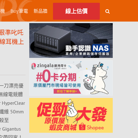
線上估價
主機
Buy筆電
新品牆
狠準叱吒
o 無線耳機上
一刀漂亮優
！主打無線電競體
erClear
纖維 50mm
下殺至
igantus
把它帶回家！