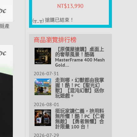
NT$
13,990
(╥_╥) 搶購已結束！
電競產
商品瀏覽排行榜
【原價屋搶購】桌面上
的奢華風景！酷碼
MasterFrame 400 Mesh
Gold…
2026-07-31
走到哪，幻獸都由我掌
握！酷！PC【聖光幻
獸】【混沌幻獸】送你
玩遊戲。
2026-08-01
挺玩家講仁義，拚用料
無所懼！酷！PC【仁者
無敵】【勇者無懼】合
計限量 100 台！
2026-07-29