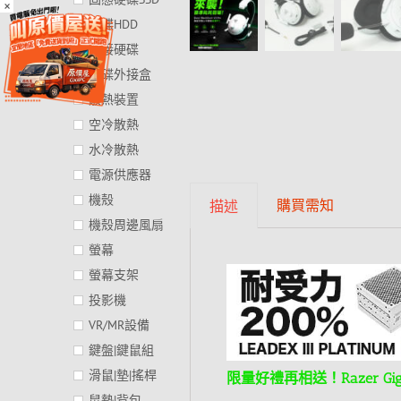
×
硬碟HDD
外接硬碟
硬碟外接盒
散熱裝置
空冷散熱
水冷散熱
電源供應器
機殼
購買需知
描述
機殼周邊風扇
螢幕
螢幕支架
投影機
VR/MR設備
鍵盤|鍵鼠組
滑鼠|墊|搖桿
限量好禮再相送！Razer Gi
鼠墊|背包