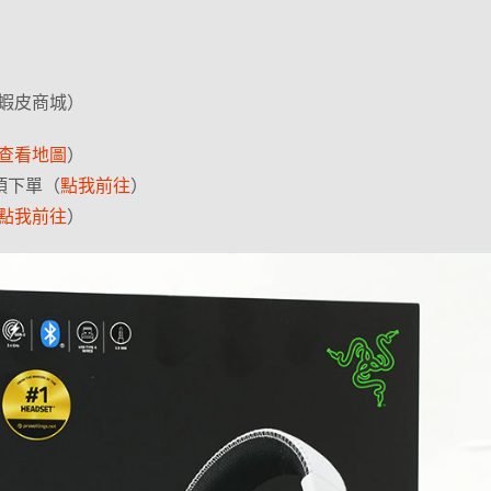
蝦皮商城）
查看地圖
）
 項下單（
點我前往
）
點我前往
）