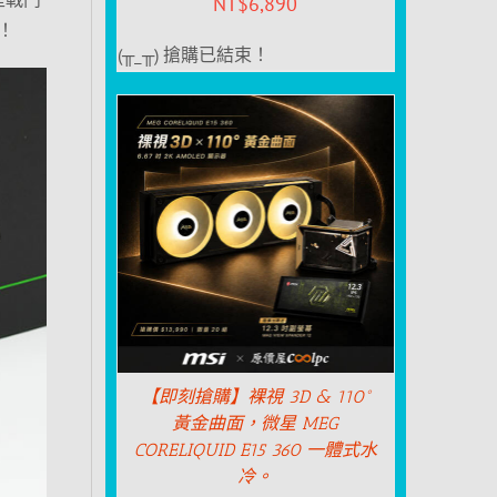
NT$
6,890
！
(╥_╥) 搶購已結束！
【即刻搶購】裸視 3D & 110°
黃金曲面，微星 MEG
CORELIQUID E15 360 一體式水
冷。