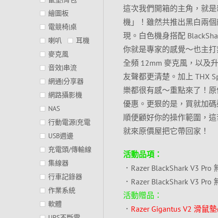
這次我們開箱的主角，就是新品上市
繪圖板
機」！雖然共推出黑白兩個
電競椅|桌
現。白色機身搭配 Black
喇叭
耳機
你就是專家的感覺～也主打無線
麥克風
全頻 12mm 麥克風，以及升
音效|串流
友聲都更清楚。加上 THX S
網通|分享器
樂都很有感～重點來了！原價
網路攝影機
優惠。更狠的是，買就加碼送「R
NAS
順便顧好你的操作範圍，這
行動電源|充電
就來原價屋把它帶回家！
USB週邊
充電頭/傳輸線
活動品項：
集線器
．Razer BlackShark V3 P
行車記錄器
．Razer BlackShark V3 P
作業系統
活動贈品：
軟體
．
Razer Gigantus V2 滑鼠
UPS不斷電