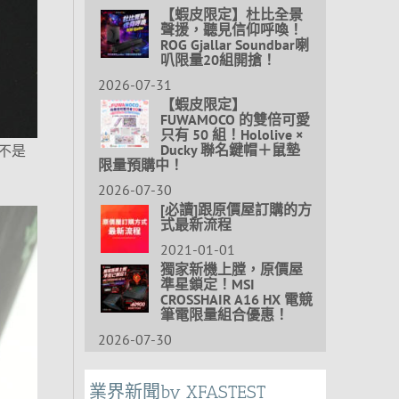
【蝦皮限定】杜比全景
聲援，聽見信仰呼喚！
ROG Gjallar Soundbar喇
叭限量20組開搶！
2026-07-31
【蝦皮限定】
FUWAMOCO 的雙倍可愛
只有 50 組！Hololive ×
Ducky 聯名鍵帽＋鼠墊
不是
限量預購中！
2026-07-30
[必讀]跟原價屋訂購的方
式最新流程
2021-01-01
獨家新機上膛，原價屋
準星鎖定！MSI
CROSSHAIR A16 HX 電競
筆電限量組合優惠！
2026-07-30
業界新聞by XFASTEST