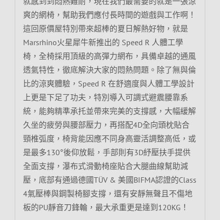
就感到到悶熱難耐，現在我們最需要的就是一張涼
爽的網椅，幫助我們應付長時間的遊戲與工作啊！
這回原價屋特別帶來超棒的夏日解熱好物，就是
Marsrhino火星犀牛新推出的 Speed R 人體工學
椅，全椅採用頂級的高彈力網布，具備卓越的通風
透氣特性，徹底解決大家的悶熱問題。除了無與倫
比的涼爽體驗，Speed R 在舒適度與人體工學設計
上更是下足了功夫，特別導入可調式避震腰靠系
統，能夠精準承托並帶來完美的支撐感，大幅緩解
久坐的疲勞與腰部壓力，再搭配4D全向頭枕貼合
頸椎弧度，椅背能因應不同身高靈活調整高低，或
是最多130°後仰放鬆，手部則有3D紓壓扶手提供
全面支撐，瀑布式滑動椅座貼合大腿曲線幫助減
壓，底部有通過德國TÜV & 美國BIFMA認證的Class
4氣壓棒與鋼製椅腳支撐，還有安靜無聲且不傷地
板的PU靜音刀鋒輪，最大承重更是達到120KG！