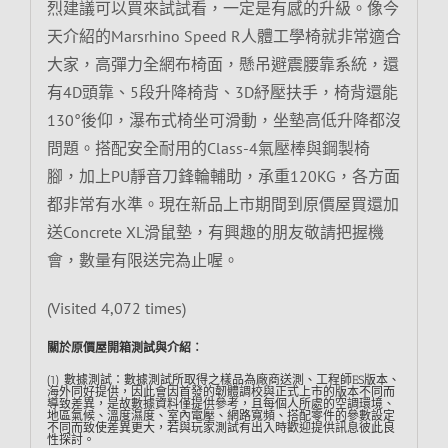
烈建議可以買來試試看，一定是有感的升級。像今
天介紹的Marsrhino Speed R人體工學椅就非常適合
大家，高彈力全網布椅面，懸吊避震腰靠系統，還
有4D頭靠、5段升降椅背、3D紓壓扶手，椅背還能
130°後仰，瀑布式椅坐可滑動，坐墊高低升降都沒
問題。搭配安全耐用的Class-4氣壓棒與鋼製椅
腳，加上PU靜音刀鋒輪輔助，承重120KG，各方面
都非常有水準。現在新品上市期間到原價屋買還加
送Concrete XL滑鼠墊，有興趣的朋友敬請把握機
會，數量有限送完為止喔。
(Visited 4,072 times)
關於原價屋開箱測試與介紹︰
(1) 數據測試：數據測試所取得之樣品為廠商送測、工程師ES版本、
海外同好提供，因此會因首發的韌體調校與正式上市的版本不同而
導致差異，是故數據資料僅提供參考，且每個人所處的空調環境、
地區氣候、溫度濕度、室內電壓、網路寬頻、搭配零件的參數設定
不同而致使差異更大，若與玩家測試有出入時歡迎提供訊息彼此良
性探討。