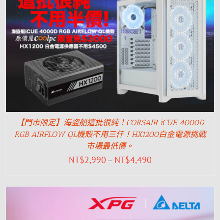
【門市限定】海盜船這批很純！CORSAIR iCUE 4000D
RGB AIRFLOW QL機殼不用三仟！HX1200白金電源挑戰
市場最低價。
NT$
2,990
NT$
4,490
–