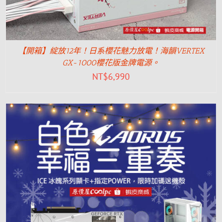
【開箱】綻放12年！日系櫻花魅力放電！海韻VERTEX
GX-1000櫻花版金牌電源。
NT$
6,990