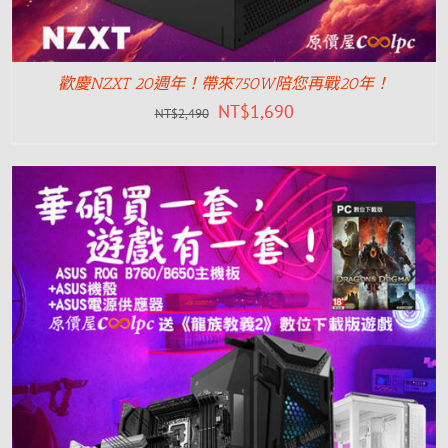
歡慶NZXT 20週年！帶來750W陪您再戰20年！
NT$
1,690
NT$
2,490