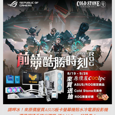
請呷冰！來原價屋買ASUS板卡螢幕機殼水冷電源投影機