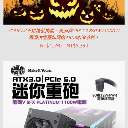
COUGAR不給糖就搗蛋！美洲獅GEX X2 850W/1000W
電源供應器加碼送ARGB水冷系統！
NT$
4,590
NT$
5,290
–