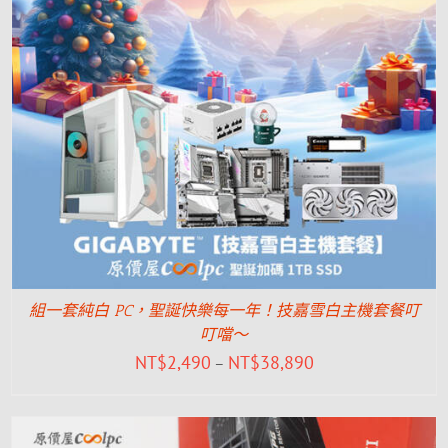
組一套純白 PC，聖誕快樂每一年！技嘉雪白主機套餐叮
叮噹～
NT$
2,490
NT$
38,890
–