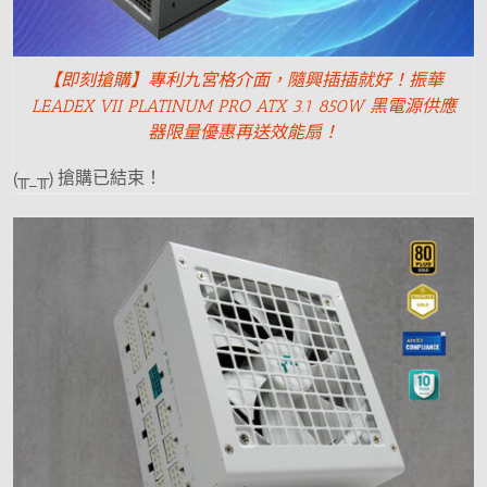
【即刻搶購】專利九宮格介面，隨興插插就好！振華
LEADEX VII PLATINUM PRO ATX 3.1 850W 黑電源供應
器限量優惠再送效能扇！
(╥_╥) 搶購已結束！