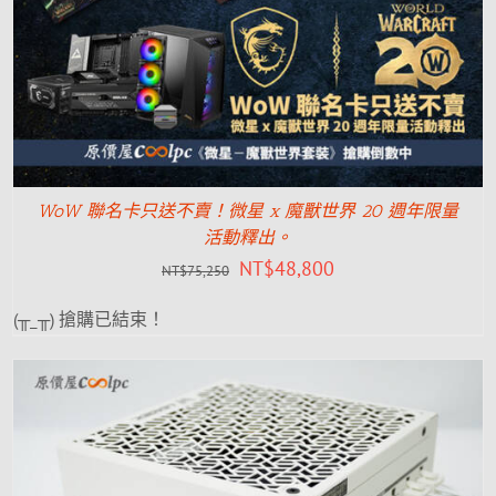
WoW 聯名卡只送不賣！微星 x 魔獸世界 20 週年限量
活動釋出。
NT$
48,800
NT$
75,250
(╥_╥) 搶購已結束！