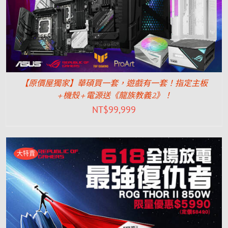
【原價屋獨家】華碩買一套，遊戲有一套！指定主板
+機殼+電源送《龍族教義2》！
NT$
99,999
大特賣