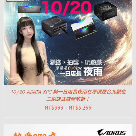
10/20 ADATA XPG 與一日店長夜雨在原價屋台北數位
三創店武威剛萌斬！
NT$
399
NT$
5,299
–