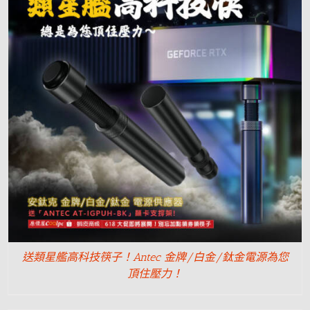
送類星艦高科技筷子！Antec 金牌/白金/鈦金電源為您
頂住壓力！