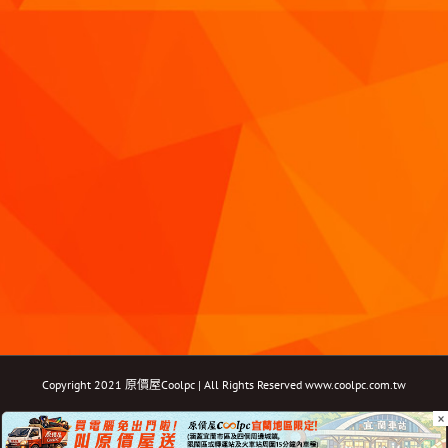
Copyright 2021 原價屋Coolpc | All Rights Reserved
www.coolpc.com.tw
×
Facebook
Instagram
YouTube
Twitter
Email: