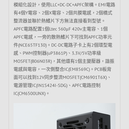
模組化設計，使用LLC+DC-DC+APFC架構。EMI電路
有4個Y電容、2個X電容、2個共膜電感，2個橋式
整流器並聯於熱鰭片下方無法直接看到型號。
APFC電路配置1個Ltec 560μF 420v主電容、1個
APFC電感，一旁的散熱鰭片下可找到APFC功率元
件(NCE65TF130)。DC-DC電路子卡上有2個環型電
感、PWM控制器(uP3861P)、3.3V/5V功率級
MOSFET(B06N03R)，其他還有1個主變壓器，諧振
電感與電容，一次側整合IC(EM8569C)。PCB板背
面可以找到12V同步整流MOSFET(CM6901T6X)、
電源管理IC(IN1S424I-SDG)、APFC電路控制
IC(CM6500UNX)。