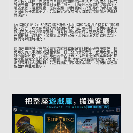
海外同好提供，因此會因首發的韌體調校與正式上市的版本不同而
導致差異，是故數據資料僅提供參考，且每個人所處的空調環境、
地區氣候、溫度濕度、室內電壓、網路寬頻、搭配零件的參數設定
不同而致使差異更大，若與玩家測試有出入時歡迎提供訊息彼此良
性探討。
(2) 開箱介紹：由於透過網路傳遞，因此開箱品會因拍攝者使用的相
機、燈光、以及用戶端的螢幕顯色能力而出現差異，若想明確演示
歡迎至各地分店參考實機，所有技術規格最終以原廠為準，每個人
在意的點不盡相同，文章無法太過冗長，若有疏漏之處歡迎告知，
我們得以隨時補充。
原價屋電腦股份有限公司盡力維護本網站資料的正確與時效性，但
仍難免有文字錯誤或甚至價格一日三變的情況發生，使用者應自行
評估網站所提供之資料和內容是否正確，我們並不保證本網站所提
供之服務完全無誤或不會間斷，因此…本網站保留隨時變更、修改、
增加或刪除內容權利，若您持續使用或閱讀本網站，將視同您已瞭
解並同意此項聲明。