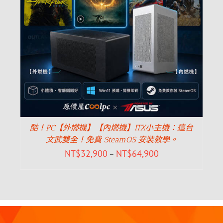
酷！PC【外燃機】【內燃機】ITX小主機：這台
文武雙全！免費 SteamOS 安裝教學。
NT$
32,900
NT$
64,900
–