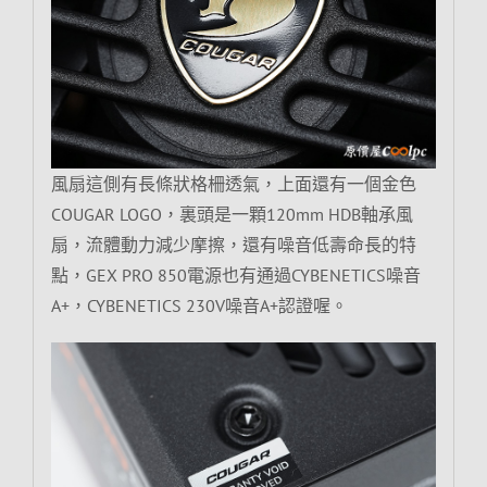
風扇這側有長條狀格柵透氣，上面還有一個金色
COUGAR LOGO，裏頭是一顆120mm HDB軸承風
扇，流體動力減少摩擦，還有噪音低壽命長的特
點，GEX PRO 850電源也有通過CYBENETICS噪音
A+，CYBENETICS 230V噪音A+認證喔。