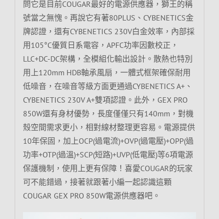
問它是目前COUGAR最好的電源供應器，獅王的稱
號當之無愧。再說它有著80PLUS、CYBENETICS金
牌認證，還有CYBENETICS 230V白金效率，內部採
用105°C優質日系電容，APFC功率因數校正，
LLC+DC-DC架構，全模組化輸出設計。散熱也特別
用上120mm HDB軸承風扇，一體式框架確保耐用
低噪音，在噪音等級方面更通過CYBENETICS A+、
CYBENETICS 230V A+雙項認證。此外，GEX PRO
850W還有身材優勢，長度僅僅只有140mm，對機
殼空間需求更小，相對線材整理更容易。電源提供
10年保固，加上OCP(過電流)+OVP(過電壓)+OPP(過
功率+OTP(過溫)+SCP(短路)+UVP(低電壓)等6項電源
保護機制，使用上更有保障！喜愛COUGAR的玩家
可不能錯過，接著就跟著小編一起認識這顆
COUGAR GEX PRO 850W電源供應器吧。