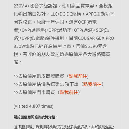
230V A+噪音等級認證。使用高品質電容，全模組
化輸出端口設計，LLC+DC-DC架構，APFC主動功率
因數校正。原廠十年保固，還有OCP(過電
流)+OVP(過電壓)+OPP(過功率+OTP(過溫)+SCP(短
路)+UVP(低電壓)保護機制。目前COUGAR GEX PRO
850W電源已經在原價屋上市，售價$3590元含
稅，有興趣的朋友歡迎透過原價屋各大通路購買
喔。
>>去原價屋蝦皮商城購買（
點我前往
)
>>去原價屋估價系統第15項下單（
點我前往
）
>>去原價屋門市購買（
點我前往
）
(Visited 4,807 times)
關於原價屋開箱測試與介紹︰
(1) 數據測試：數據測試所取得之樣品為廠商送測、工程師ES版本、