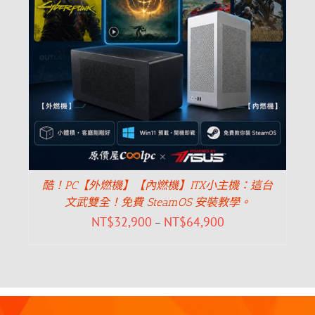
酷！PC【外燃機】【內燃機】ITX小主機：這台
文武雙全！免費 SteamOS 安裝教學。
NT$
32,900
NT$
64,900
–