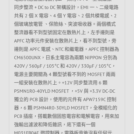
同步整流 + DC to DC 架構設計，EMI 一、二級電路
共有 2 個 X 電容、4 個 Y 電容、2 個共模電感、2
個玻璃放電管 、保險絲、突波吸收器。兩個橋式
整流器看不到型號固定在散熱片上，左手邊則是
APFC 功率元件安裝在散熱片上，看不到型號，旁
邊則是 APFC 電感、NTC 和繼電器，APFC 控制器為
CM6500UNX，日系主電容為兩顆 NIPPON 分別為
420V / 560μF / 105°C 和 420V / 330μF / 105°C，
電源主要開關為 4 顆型號看不到的 MOSFET 兩兩
一組安裝在散熱片上。+12V 同步整流用 6 顆
PSMN1R0-40YLD MOSFET ，+5V 與 +3.3V DC-DC
獨立的 PCB 設計，使用的元件有 APW7159C 控制
器，6 顆 PSMN4R0-30YLD MOSFET，全模組化的
PCB 插座，搭載數個固態電容和電解電容，用來加
強輸出濾波和降低雜訊，底下還有一個
M031FB0AE 微控制器，電路板背後沒有任何元