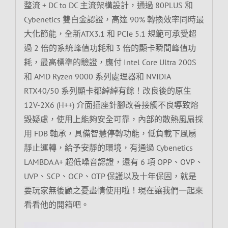
整流 + DC to DC 主流架構設計，通過 80PLUS 和
Cybenetics 雙白金認證，高達 90% 轉換效率同時最
大化節能，全新ATX3.1 和 PCIe 5.1 規範可承受超
過 2 倍的系統峰值功耗和 3 倍的顯卡瞬間峰值功
耗，最高標準的驗證，應付 Intel Core Ultra 200S
和 AMD Ryzen 9000 系列處理器和 NVIDIA
RTX40/50 系列顯卡都綽綽有餘！改良後的原生
12V-2X6 (H++) 介面插座針腳改善接觸不良導致熔
毀疑慮，使用上能夠安全可靠，內部的散熱風扇採
用 FDB 軸承，具備智慧停轉功能，低負載下風扇
靜止運轉，給予安靜的環境，有通過 Cybenetics
LAMBDA A+ 超低噪音認證，還有 6 項 OPP、OVP、
UVP、SCP、OCP、OTP 保護以及十年保固，就是
要玩家無後顧之憂盡情使用啦！現在讓我們一起來
看看他的開箱吧。