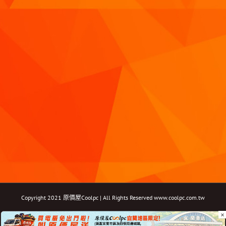
Copyright 2021 原價屋Coolpc | All Rights Reserved
www.coolpc.com.tw
×
Facebook
Instagram
YouTube
Twitter
Email: