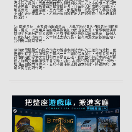
海外同好提供，因此會因首發的韌體調校與正式上市的版本不同而
導致差異，是故數據資料僅提供參考，且每個人所處的空調環境、
地區氣候、溫度濕度、室內電壓、網路寬頻、搭配零件的參數設定
不同而致使差異更大，若與玩家測試有出入時歡迎提供訊息彼此良
性探討。
(2) 開箱介紹：由於透過網路傳遞，因此開箱品會因拍攝者使用的相
機、燈光、以及用戶端的螢幕顯色能力而出現差異，若想明確演示
歡迎至各地分店參考實機，所有技術規格最終以原廠為準，每個人
在意的點不盡相同，文章無法太過冗長，若有疏漏之處歡迎告知，
我們得以隨時補充。
原價屋電腦股份有限公司盡力維護本網站資料的正確與時效性，但
仍難免有文字錯誤或甚至價格一日三變的情況發生，使用者應自行
評估網站所提供之資料和內容是否正確，我們並不保證本網站所提
供之服務完全無誤或不會間斷，因此…本網站保留隨時變更、修改、
增加或刪除內容權利，若您持續使用或閱讀本網站，將視同您已瞭
解並同意此項聲明。