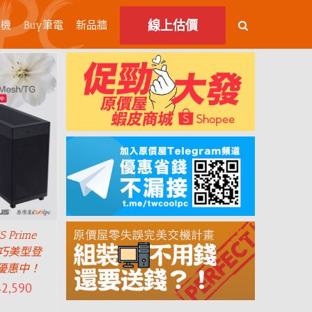
線上估價
主機
Buy筆電
新品牆
Prime
G精巧美型登
優惠中！
$
2,590