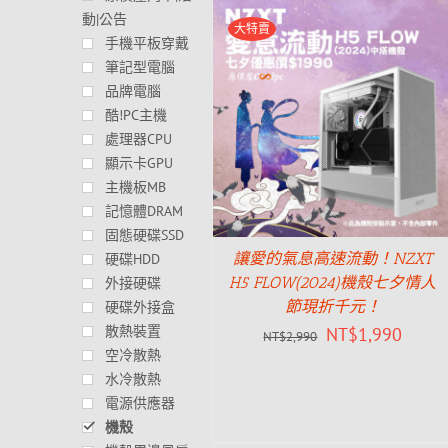
動|公告
大特賣
手機平板穿戴
筆記型電腦
品牌電腦
酷!PC主機
處理器CPU
顯示卡GPU
主機板MB
記憶體DRAM
固態硬碟SSD
讓愛的氣息高速流動！NZXT
硬碟HDD
H5 FLOW(2024)機殼七夕情人
外接硬碟
節現折千元！
硬碟外接盒
散熱裝置
NT$
1,990
NT$
2,990
空冷散熱
水冷散熱
電源供應器
機殼