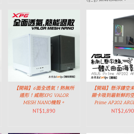
【開箱】6面全透氣！熱無所
【開箱】懸浮鏤空
遁形！威剛XPG VALOR
顯卡吸到最新鮮的
MESH NANO機殼。
Prime AP202 AR
NT$
1,890
NT$
2,690