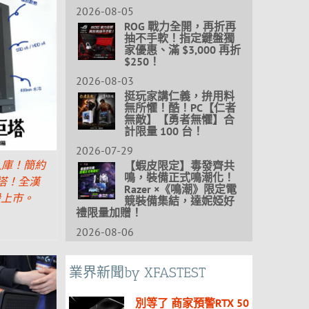
2026-08-05
ROG 戰力全開，再折再
抽不手軟！指定鍵盤獨
家優惠、滿 $3,000 再折
$250！
2026-08-03
挺玩家講仁義，拚用料
無所懼！酷！PC【仁者
無敵】【勇者無懼】合
計限量 100 台！
2026-07-29
【蝦皮限定】毒發齊共
入庫！簡約
鳴，裝備正式鳴潮化！
塔！全漢
Razer ×《鳴潮》限定電
機殼上市。
競裝備集結，達妮婭好
禮限量加贈！
2026-08-06
業界新聞by XFASTEST
別等了 商家預警RTX 50