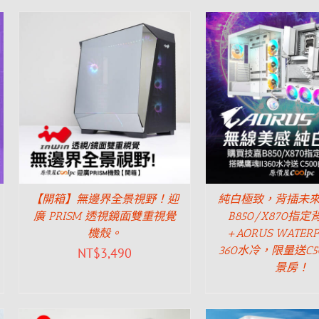
【開箱】無邊界全景視野！迎
純白極致，背插未
廣 PRISM 透視鏡面雙重視覺
B850/X870指
機殼。
+AORUS WATERFO
360水冷，限量送C
NT$
3,490
景房！