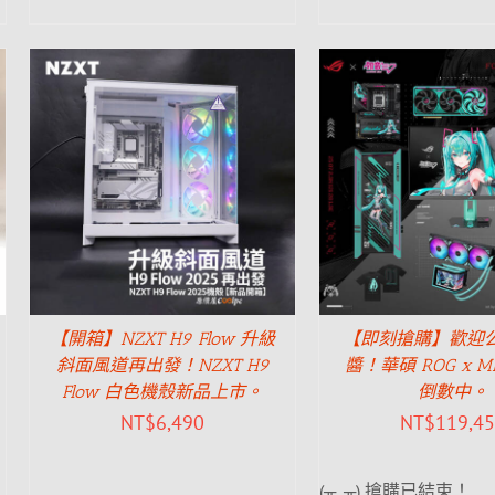
【開箱】NZXT H9 Flow 升級
【即刻搶購】歡迎公主
斜面風道再出發！NZXT H9
醬！華碩 ROG x M
Flow 白色機殼新品上市。
倒數中。
NT$
6,490
NT$
119,4
(╥_╥) 搶購已結束！