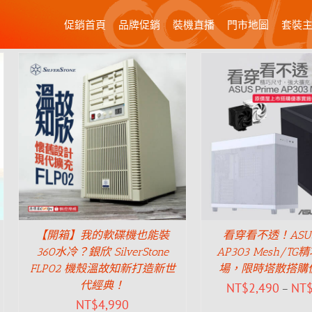
促銷首頁
品牌促銷
裝機直播
門市地圖
套裝
【開箱】我的軟碟機也能裝
看穿看不透！ASUS 
360水冷？銀欣 SilverStone
AP303 Mesh/T
FLP02 機殼溫故知新打造新世
場，限時塔散搭購
代經典！
NT$
2,490
NT
–
NT$
4,990