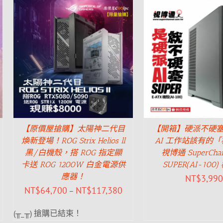
【原價屋搶購】太陽神二代目
【開箱】硬派不硬
煥新登場！ROG Strix Helios ll
AI 工作站該有的
黑/白機殼，搭 ROG 指定顯
視博通 SuperChan
卡送 ROG 1200W 白金電源供
SUPER(AI-100
應器！
NT$
3,990
NT$
64,700
NT$
117,380
–
(╥_╥) 搶購已結束！