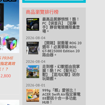
商品瀏覽排行榜
最高品質靜悄悄！酷！
PC【偵查兵】【狙擊
手】靜音電競機限量登
場。
2026-08-04
【開箱】就衝著 ROG 20
週年！必買華碩 ROG
GT-BE25000 Edition 20
路由器。
PRIME
2026-08-04
搭購指定高效
走到哪，幻獸都由我掌
元！？
握！酷！PC【聖光幻
獸】【混沌幻獸】送你
$
2,800
玩遊戲。
2026-08-01
999g「輕」愛爸比！
ACER Swift Air指定筆電
88節送十合一多功能
HUB！