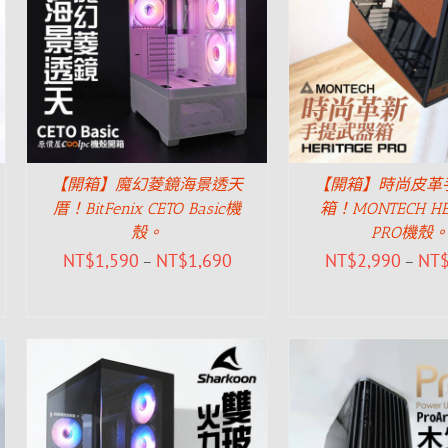
【開箱】魔幻菱鏡海景透天
【開箱】時尚皮革
厝！BitFenix CETO Basic機
箱！MONTECH HE
殼。
PRO機殼
NT$
1,590
NT$
1,690
NT$
2,990
NT
–
–