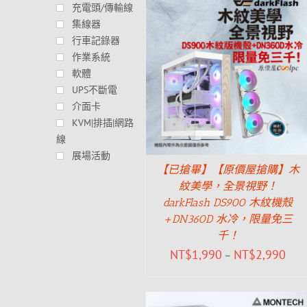
充電頭/傳輸線
集線器
行車記錄器
作業系統
軟體
UPS不斷電
介面卡
KVM|排插|網路
線
展場活動
【已搶畢】【原價屋搶購】木
紋美學，全景視野！
darkFlash DS900 木紋機殼
+DN360D 水冷，限量免三
千！
NT$
1,990
NT$
2,990
–