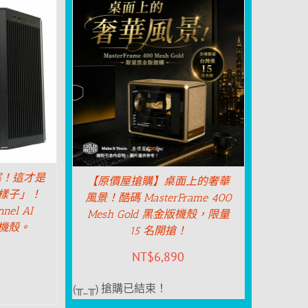
塞！這才是
【原價屋搶購】桌面上的奢華
「樣子」！
風景！酷碼 MasterFrame 400
nel AI
Mesh Gold 黑金版機殼，限量
) 機殼。
15 名開搶！
NT$
6,890
(╥_╥) 搶購已結束！