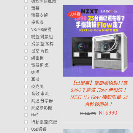
機殼周邊風扇
螢幕
大特賣
螢幕支架
投影機
VR/MR設備
鍵盤|鍵鼠組
滑鼠|墊|搖桿
鼠墊|背包
繪圖板
電競椅|桌
喇叭
耳機
【已搶畢】空間魔術師只賣
麥克風
$990？這波 Flow 流很快！
音效|串流
NZXT H3 Flow 機殼限量 25
網通|分享器
台秒殺開搶！
網路攝影機
NT$
990
NT$
2,490
NAS
行動電源|充電
USB週邊