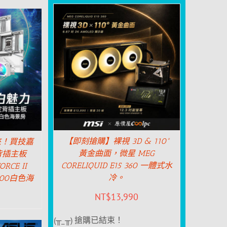
【即刻搶購】裸視 3D & 110°
來！買技嘉
黃金曲面，微星 MEG
定背插主板
CORELIQUID E15 360 一體式水
RCE II
冷。
500白色海
NT$
13,990
(╥_╥) 搶購已結束！