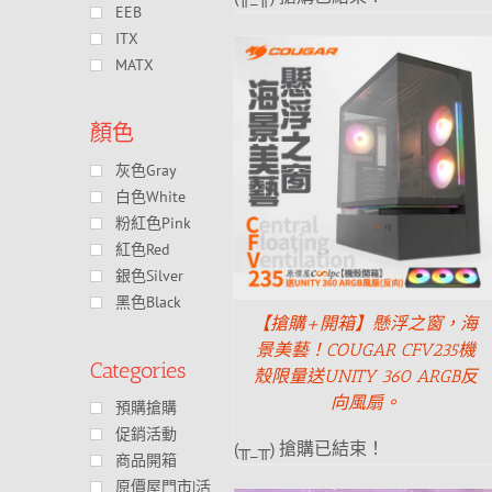
EEB
ITX
MATX
顏色
灰色Gray
白色White
粉紅色Pink
紅色Red
銀色Silver
黑色Black
【搶購+開箱】懸浮之窗，海
景美藝！COUGAR CFV235機
Categories
殼限量送UNITY 360 ARGB反
向風扇。
預購搶購
促銷活動
(╥_╥) 搶購已結束！
商品開箱
原價屋門市|活