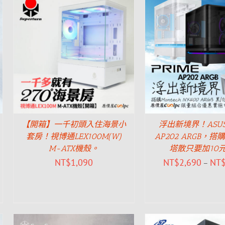
【開箱】一千初頭入住海景小
浮出新境界！ASUS 
套房！視博通LEX100M(W)
AP202 ARGB，
M-ATX機殼。
塔散只要加10
NT$
1,090
NT$
2,690
NT
–