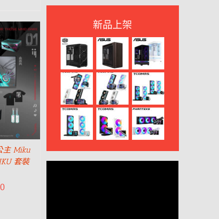
新品上架
 Miku
IKU 套裝
50