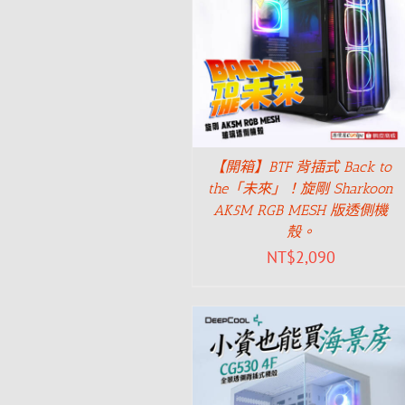
【開箱】BTF 背插式 Back to
the「未來」！旋剛 Sharkoon
AK5M RGB MESH 版透側機
殼。
NT$
2,090