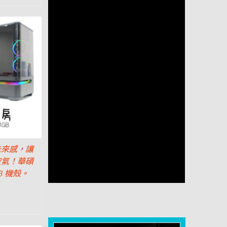
未來感，讓
空氣！華碩
GB 機殼。