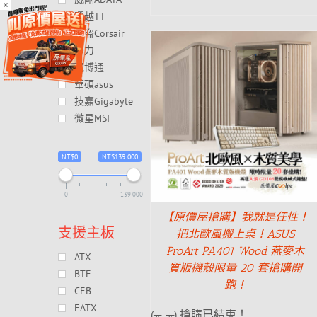
×
曜越TT
海盗Corsair
聯力
視博通
華碩asus
技嘉Gigabyte
微星MSI
NT$0
NT$139 000
0
139 000
【原價屋搶購】我就是任性！
支援主板
把北歐風搬上桌！ASUS
ProArt PA401 Wood 燕麥木
ATX
質版機殼限量 20 套搶購開
BTF
跑！
CEB
EATX
(╥_╥) 搶購已結束！