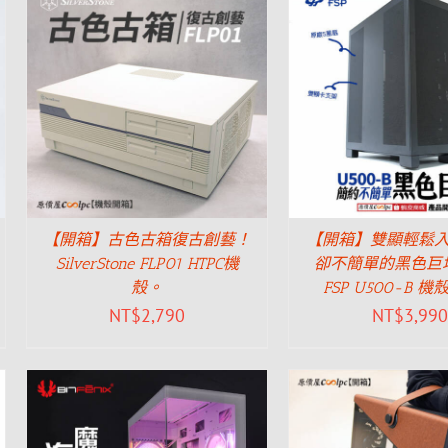
【開箱】古色古箱復古創藝！
【開箱】雙顯輕鬆
SilverStone FLP01 HTPC機
卻不簡單的黑色巨
殼。
FSP U500-B 
NT$
2,790
NT$
3,990