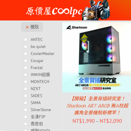
Skip
to
content
機殼
ANTEC
be quiet
CoolerMaster
Cougar
Fractal
INWIN迎廣
MONTECH
NZXT
SADES
【開箱】全景背插研究室！
SAMA
Sharkoon AK7 ARGB 無A柱超
SilverStone
廣角全景機殼新標竿！
全漢FSP
NT$
1,990
NT$
2,090
–
喬思伯
威剛ADATA