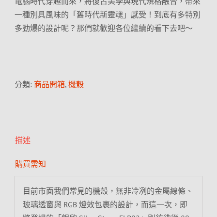
電腦時代穿越而來，將復古美學與現代規格融合，帶來
一種別具風味的「舊時代新靈魂」感受！到底有多特別
多勁爆的設計呢？那們就歡迎各位繼續的看下去吧～
分類:
商品開箱
,
機殼
描述
購買需知
目前市面我們常見的機殼，無非冷冽的金屬線條、
玻璃透窗與 RGB 燈效包裹的設計，而這一次，即