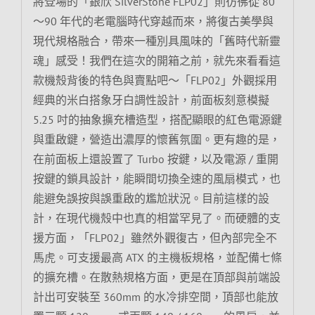
將登場的「銀欣 SilverStone FLP02」則彷彿從 80
～90 年代的老電腦時代穿越而來，將復古美學與
現代規格融合，帶來一種別具風味的「舊時代新靈
魂」感受！我們在這次的開箱之前，就先來看看這
款機殼背後的特色與賣點吧～「FLP02」外觀採用
經典的米白搭象牙白調性設計，前面板刻意模擬
5.25 吋的抽象擴充槽造型，搭配顯眼的紅色電源鍵
與重啟鍵，營造出濃厚的懷舊氛圍。更有趣的是，
在前面板上還設置了 Turbo 按鍵，以及電源 / 重開
按鍵的鎖具設計，能瞬間切換全速的風扇模式，也
能避免誤按與誤重啟的尷尬狀況。目前這樣的設
計，在現代機殼中也真的相當罕見了。而硬體的支
援方面，「FLP02」雖然外觀復古，但內部完全不
馬虎。可支援最高 ATX 的主機板規格，並配備七條
的擴充槽。在散熱規格方面，更是在頂部與前端設
計出可安裝至 360mm 的水冷排空間，頂部也能放