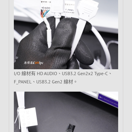
I/O 線材有 HD AUDIO、USB3.2 Gen2x2 Type-C、
F_PANEL、USB3.2 Gen2 線材。