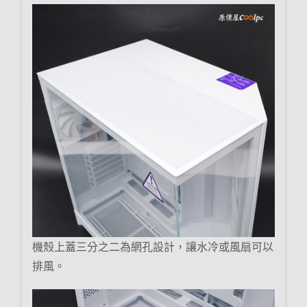
機殼上蓋三分之二為網孔設計，讓水冷或風扇可以
排風。