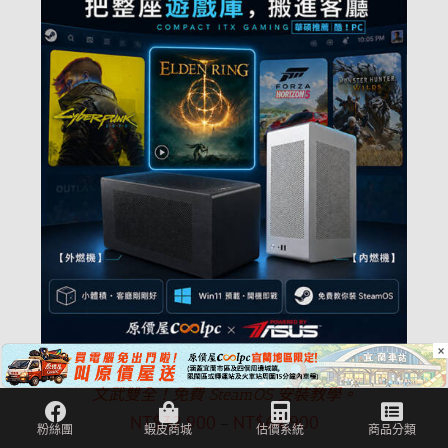
×
酷！PC【外燃機】【內燃機】ITX小主機：這台
文武雙全！免費 SteamOS 安裝教學。
NT$
32,900
NT$
64,900
–