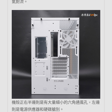
氣對流。
機殼正右半邊則是有大量細小的六角通風孔，左邊
則是電源供應器和硬碟艙別。