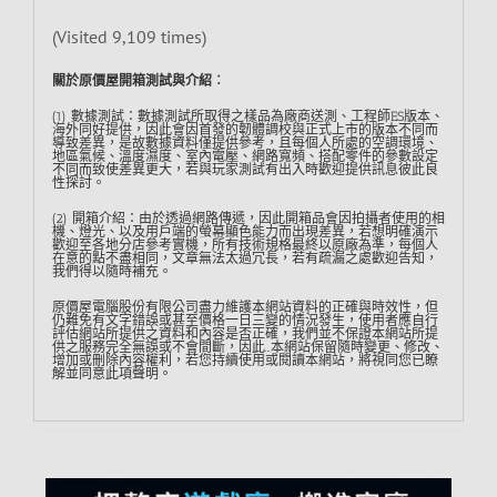
(Visited 9,109 times)
關於原價屋開箱測試與介紹︰
(1) 數據測試：數據測試所取得之樣品為廠商送測、工程師ES版本、
海外同好提供，因此會因首發的韌體調校與正式上市的版本不同而
導致差異，是故數據資料僅提供參考，且每個人所處的空調環境、
地區氣候、溫度濕度、室內電壓、網路寬頻、搭配零件的參數設定
不同而致使差異更大，若與玩家測試有出入時歡迎提供訊息彼此良
性探討。
(2) 開箱介紹：由於透過網路傳遞，因此開箱品會因拍攝者使用的相
機、燈光、以及用戶端的螢幕顯色能力而出現差異，若想明確演示
歡迎至各地分店參考實機，所有技術規格最終以原廠為準，每個人
在意的點不盡相同，文章無法太過冗長，若有疏漏之處歡迎告知，
我們得以隨時補充。
原價屋電腦股份有限公司盡力維護本網站資料的正確與時效性，但
仍難免有文字錯誤或甚至價格一日三變的情況發生，使用者應自行
評估網站所提供之資料和內容是否正確，我們並不保證本網站所提
供之服務完全無誤或不會間斷，因此…本網站保留隨時變更、修改、
增加或刪除內容權利，若您持續使用或閱讀本網站，將視同您已瞭
解並同意此項聲明。