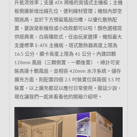
升氣流效率；支援 ATX 規格的背插式主機板；主機
板側邊新增出線孔位，便利線材管理；機殼內部空
間挑高，並於下方預留風扇凹槽，以優化散熱配
置，要說是新機殼或小改款都可以啦！顏色選樣提
供經典黑、白兩種款式，任由玩家選擇，機殼最大
支援標準 E-ATX 主機板，塔式散熱器高度上限為
16.5 公分，顯卡長度上限為 41 公分。內建四顆
120mm 風扇（三顆側置、一顆後置），總計可安
裝高達十顆風扇，並相容 420mm 水冷系統。儲存
擴充方面，則配置四個 2.5 吋裝置位與兩個 3.5 吋
裝置，以上擴充都足以應付日常使用。廢話少說，
現在讓我們一起來看看他的開箱介紹吧。