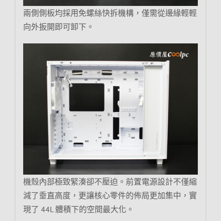
兩側側板均採用免螺絲快拆機構，僅需從邊緣輕輕
向外扳開即可卸下。
機殼內部極致緊湊卻不壓迫。前置電源設計不僅縮
減了垂直高度，更讓核心零件的佈局更加集中，實
現了 44L 體積下的空間最大化。