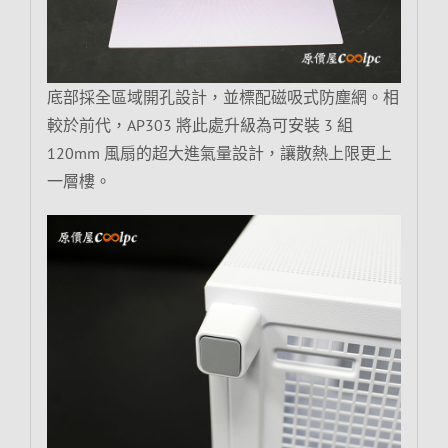
底部採全區域開孔設計，並標配磁吸式防塵網。相
較於前代，AP303 將此處升級為可安裝 3 組
120mm 風扇的超大進氣量設計，讓散熱上限更上
一層樓。