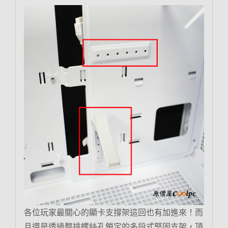
各位玩家最關心的顯卡支撐架這回也有加進來！而
且還是透過整排螺絲孔鎖定的多段式堅固支架，頂