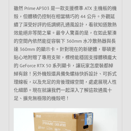
雖然 Prime AP303 是一款支援標準 ATX 主機板的機
殼，但體積仍控制在相當精巧的 44 公升。外觀延
續了深受好評的低調網孔通風設計，看就知道散熱
效能絕非等閒之輩。最令人驚喜的是，在如此緊湊
的空間內依然能從容裝下 360mm 水冷散熱器與長
達 360mm 的顯示卡。針對現在的新硬體，華碩更
貼心地附贈了專用支架，標榜能穩固支撐體積龐大
的 GeForce RTX 50 系列顯卡，讓玩家怎麼裝都綽
綽有餘！另外機殼還具備免螺絲快拆設計、可拆式
理線板，以及充足的背後理線空間，處處展現人性
化細節。現在就讓我們一起深入了解這款通風十
足、擴充無極限的機殼吧！