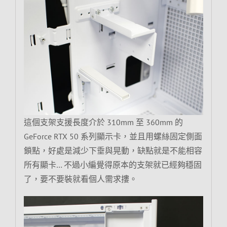
這個支架支援長度介於 310mm 至 360mm 的
GeForce RTX 50 系列顯示卡，並且用螺絲固定側面
鎖點，好處是減少下垂與晃動，缺點就是不能相容
所有顯卡… 不過小編覺得原本的支架就已經夠穩固
了，要不要裝就看個人需求摟。