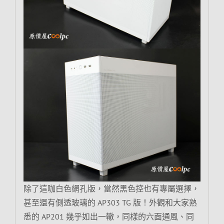
除了這咖白色網孔版，當然黑色控也有專屬選擇，
甚至還有側透玻璃的 AP303 TG 版！外觀和大家熟
悉的 AP201 幾乎如出一轍，同樣的六面通風、同