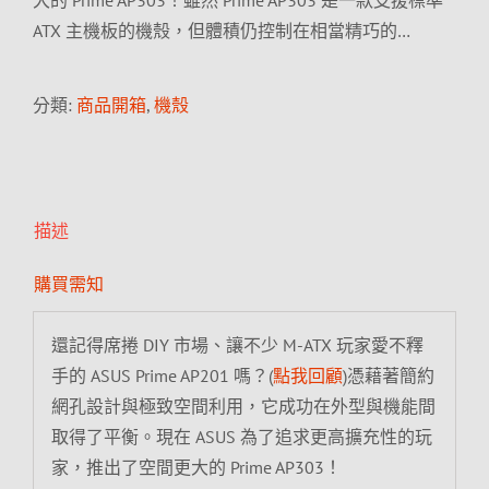
大的 Prime AP303！雖然 Prime AP303 是一款支援標準
ATX 主機板的機殼，但體積仍控制在相當精巧的…
分類:
商品開箱
,
機殼
描述
購買需知
還記得席捲 DIY 市場、讓不少 M-ATX 玩家愛不釋
手的 ASUS Prime AP201 嗎？(
點我回顧
)憑藉著簡約
網孔設計與極致空間利用，它成功在外型與機能間
取得了平衡。現在 ASUS 為了追求更高擴充性的玩
家，推出了空間更大的 Prime AP303！