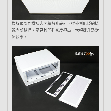
機殼頂部同樣採大面積網孔設計，從外側能隱約透
視內部結構，足見其開孔密度極高，大幅提升熱對
流效率。