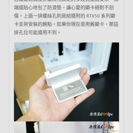
端還貼心地包了防滑墊，讓心愛的顯卡絕對不刮
傷。上面一排螺絲孔則是給隨附的 RTX50 系列顯
卡支架安裝的鎖點，如果你現在是用舊顯卡，那這
排孔位可能還用不到。