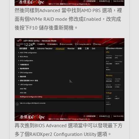
然後同樣到Advanced 當中找到AMD PBS 選項，裡
面有個NVMe RAID mode 修改成Enabled，改完成
後按下F10 儲存後重新開機。
再次進到BIOS Advanced 選項當中可以發現最下方
多了個RAIDXper2 Configuration Utility 選項。