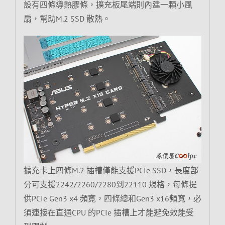
設有四條導熱膠條，擴充板尾端則內建一顆小風
扇，幫助M.2 SSD 散熱。
擴充卡上四條M.2 插槽僅能支援PCIe SSD，長度部
分可支援2242/2260/2280到22110 規格，每條提
供PCIe Gen3 x4 頻寬，四條總和Gen3 x16頻寬，必
須連接在直通CPU 的PCIe 插槽上才能避免效能受