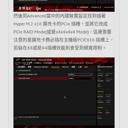
然後到Advanced當中的內建裝置設定找到插著
Hyper M.2 x16 擴充卡的PCIe 插槽，並將它改成
PCIe RAID Mode(或是x4x4x4x4 Mode)，這邊需要
注意的是擴充卡務必插在主機板PCIEX16 插槽上，
若裝在X8或是X4插槽效能則會受到頻寬限制。