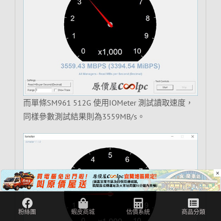
而單條SM961 512G 使用IOMeter 測試讀取速度，
同樣參數測試結果則為3559MB/s。
×