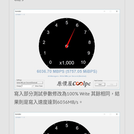
寫入部分測試參數修改為100% Write 其餘相同，結
果則是寫入速度達到6036MB/s。