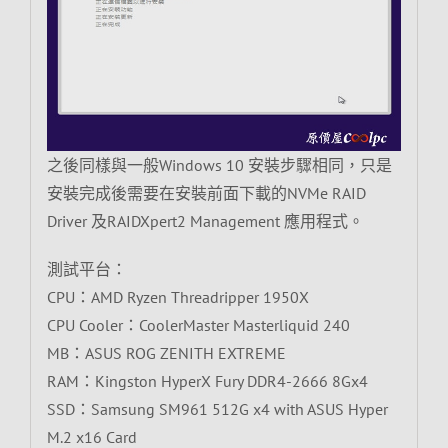
之後同樣與一般Windows 10 安裝步驟相同，只是
安裝完成後需要在安裝前面下載的NVMe RAID
Driver 及RAIDXpert2 Management 應用程式。
測試平台：
CPU：AMD Ryzen Threadripper 1950X
CPU Cooler：CoolerMaster Masterliquid 240
MB：ASUS ROG ZENITH EXTREME
RAM：Kingston HyperX Fury DDR4-2666 8Gx4
SSD：Samsung SM961 512G x4 with ASUS Hyper
M.2 x16 Card