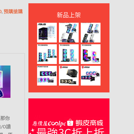
D
,
預購搶購
新品上架
！那你
I/O讀