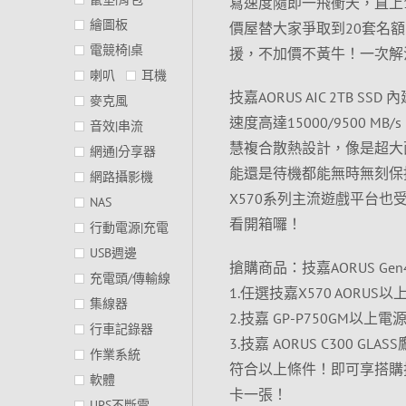
寫速度隨即一飛衝天，直上1
繪圖板
價屋替大家爭取到20套名
電競椅|桌
援，不加價不黃牛！一次解
喇叭
耳機
技嘉AORUS AIC 2TB SSD
麥克風
速度高達15000/9500 MB
音效|串流
慧複合散熱設計，像是超大
網通|分享器
能還是待機都能無時無刻保持低
網路攝影機
X570系列主流遊戲平台
NAS
看開箱囉！
行動電源|充電
USB週邊
搶購商品：技嘉AORUS Gen
充電頭/傳輸線
1.任選技嘉X570 AORUS
集線器
2.技嘉 GP-P750GM以上電
行車記錄器
3.技嘉 AORUS C300 GLA
作業系統
符合以上條件！即可享搭購技嘉Gigab
軟體
卡一張！
UPS不斷電