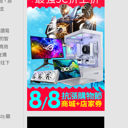
間，原
支
列，讀寫
發的智
高效
在連
請往下
D) 顯