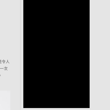
是令人
一次
。