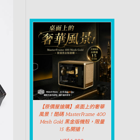
【原價屋搶購】桌面上的奢華
風景！酷碼 MasterFrame 400
Mesh Gold 黑金版機殼，限量
15 名開搶！