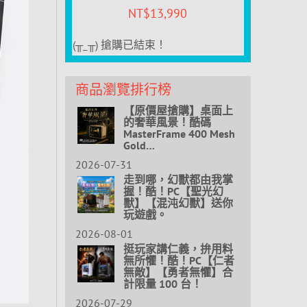
NT$
13,990
(╥_╥) 搶購已結束！
商品瀏覽排行榜
【原價屋搶購】桌面上
的奢華風景！酷碼
MasterFrame 400 Mesh
Gold…
2026-07-31
走到哪，幻獸都由我掌
握！酷！PC【聖光幻
獸】【混沌幻獸】送你
玩遊戲。
2026-08-01
挺玩家講仁義，拚用料
無所懼！酷！PC【仁者
無敵】【勇者無懼】合
計限量 100 台！
2026-07-29