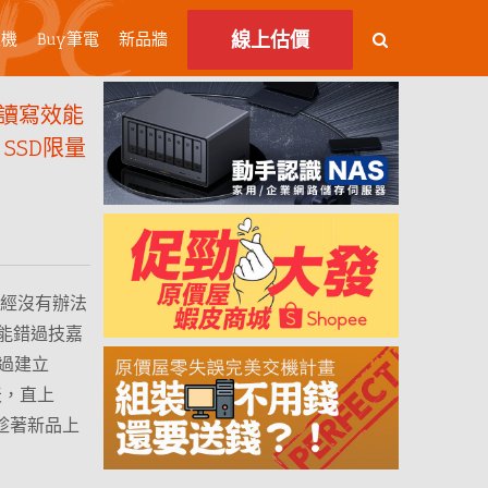
線上估價
主機
Buy筆電
新品牆
 讀寫效能
 SSD限量
，已經沒有辦法
能錯過技嘉
！透過建立
衝天，直上
！趁著新品上