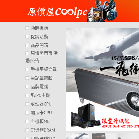
Skip
to
content
預購搶購
促銷活動
商品開箱
原價屋門市|活
動|公告
手機平板穿戴
筆記型電腦
品牌電腦
酷!PC主機
處理器CPU
顯示卡GPU
主機板MB
記憶體DRAM
固態硬碟SSD