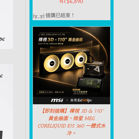
NT$
6,890
(╥_╥) 搶購已結束！
【即刻搶購】裸視 3D & 110°
黃金曲面，微星 MEG
CORELIQUID E15 360 一體式水
冷。