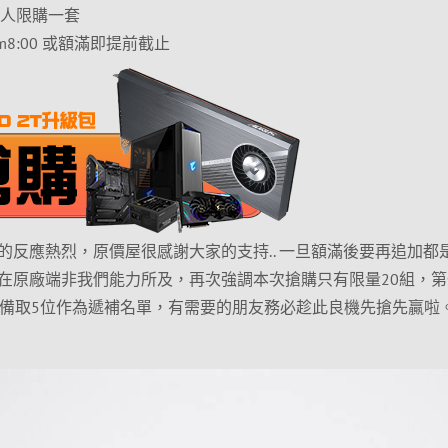
每人限購一套
m8:00 或額滿即提前截止
的反應熱烈，原價屋很感謝大家的支持.. 一旦額滿後要再追加都
在原廠端非我們能力所及，再次強調本次搶購只有限量20組，第
，備取5位作為遞補名單，有需要的朋友務必趁此良機先搶先贏啦