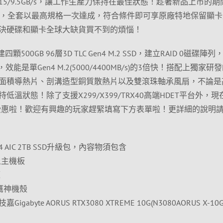
5/9.5GB/s，讓工作生產力保持在最佳狀態！趁著新品上市的期
額，全套以最高規格一次達成，符合條件即可享原廠特地保留顯卡
決硬碟和顯卡全球大缺貨買不到的煩惱！
 內建四顆500GB 96層3D TLC Gen4 M.2 SSD，建立RAID 0磁碟陣
/s，效能是單Gen4 M.2(5000/4400MB/s)的3倍快！搭配上獨家研
面積導熱片、剖溝造型銅質散熱片以及雙滾珠軸承風扇，不論是
溫狀態！除了支援X299/X399/TRX40高端HDET平台外，現
也受惠啦！歡迎有興趣的玩家趕緊填寫下方表單啦！更詳細的說明
4 AIC 2TB SSD升級包，內容物須包含
以上主機板
源
SS鷹神機殼
yte AORUS RTX3080 XTREME 10G(N3080AORUS X-10G