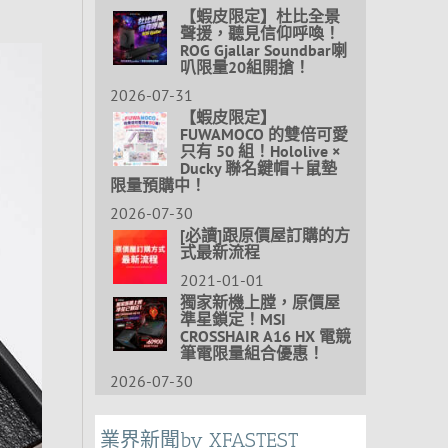
【蝦皮限定】杜比全景
聲援，聽見信仰呼喚！
ROG Gjallar Soundbar喇
叭限量20組開搶！
2026-07-31
【蝦皮限定】
FUWAMOCO 的雙倍可愛
只有 50 組！Hololive ×
Ducky 聯名鍵帽＋鼠墊
限量預購中！
2026-07-30
[必讀]跟原價屋訂購的方
式最新流程
2021-01-01
獨家新機上膛，原價屋
準星鎖定！MSI
CROSSHAIR A16 HX 電競
筆電限量組合優惠！
2026-07-30
業界新聞by XFASTEST