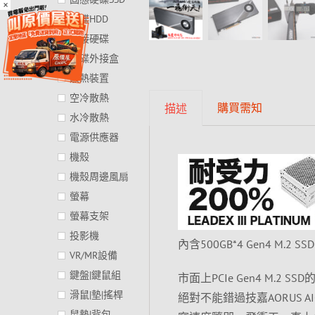
×
硬碟HDD
外接硬碟
硬碟外接盒
散熱裝置
空冷散熱
購買需知
描述
水冷散熱
電源供應器
機殼
機殼周邊風扇
螢幕
螢幕支架
投影機
內含500GB*4 Gen4 M.
VR/MR設備
鍵盤|鍵鼠組
市面上PCIe Gen4 M
滑鼠|墊|搖桿
絕對不能錯過技嘉AORUS AIC 2
鼠墊|背包