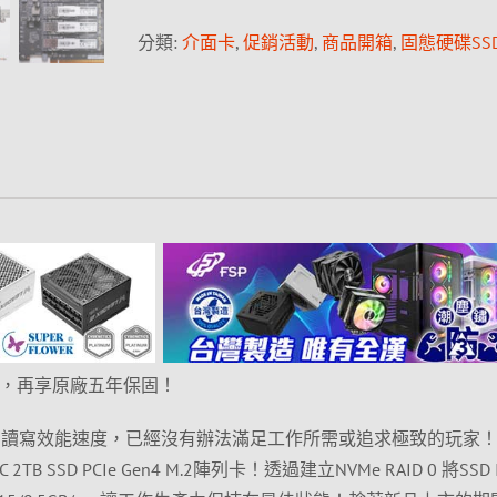
分類:
介面卡
,
促銷活動
,
商品開箱
,
固態硬碟SS
2 SSD，再享原廠五年保固！
.2 SSD的讀寫效能速度，已經沒有辦法滿足工作所需或追求極致的玩家
TB SSD PCIe Gen4 M.2陣列卡！透過建立NVMe RAID 0 將SSD 