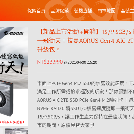
促銷首頁
品牌促銷
裝機直播
門市地圖
套裝
【新品上市活動+開箱】15/9.5GB/s
一飛衝天！技嘉AORUS Gen4 AIC 2T
升級包。
NT$
23,990
@2021/04/30 ,15:20
市面上PCIe Gen4 M.2 SSD的讀寫效能速度
滿足工作所需或追求極致的玩家！那你絕對不
AORUS AIC 2TB SSD PCIe Gen4 M.2陣列卡
NVMe RAID 0 將SSD I/O讀寫速度隨即一飛
15/9.5GB/s，讓工作生產力保持在最佳狀態
市的期間，原價屋替大家爭