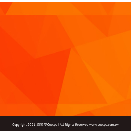
Copyright 2021 原價屋Coolpc | All Rights Reserved
www.coolpc.com.tw