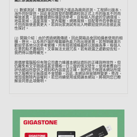
關於原價屋開箱測試與介紹︰
(1) 數據測試：數據測試所取得之樣品為廠商送測、工程師ES版本、
海外同好提供，因此會因首發的韌體調校與正式上市的版本不同而
導致差異，是故數據資料僅提供參考，且每個人所處的空調環境、
地區氣候、溫度濕度、室內電壓、網路寬頻、搭配零件的參數設定
不同而致使差異更大，若與玩家測試有出入時歡迎提供訊息彼此良
性探討。
(2) 開箱介紹：由於透過網路傳遞，因此開箱品會因拍攝者使用的相
機、燈光、以及用戶端的螢幕顯色能力而出現差異，若想明確演示
歡迎至各地分店參考實機，所有技術規格最終以原廠為準，每個人
在意的點不盡相同，文章無法太過冗長，若有疏漏之處歡迎告知，
我們得以隨時補充。
原價屋電腦股份有限公司盡力維護本網站資料的正確與時效性，但
仍難免有文字錯誤或甚至價格一日三變的情況發生，使用者應自行
評估網站所提供之資料和內容是否正確，我們並不保證本網站所提
供之服務完全無誤或不會間斷，因此…本網站保留隨時變更、修改、
增加或刪除內容權利，若您持續使用或閱讀本網站，將視同您已瞭
解並同意此項聲明。