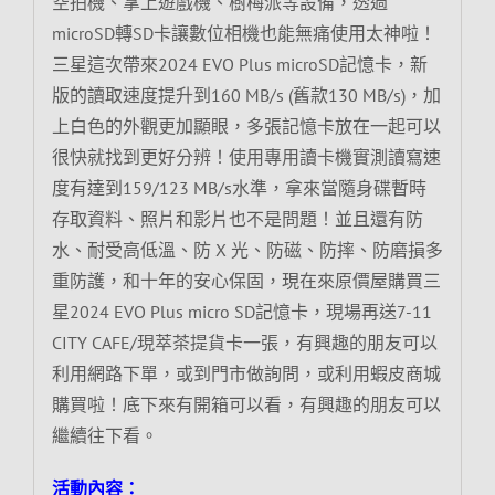
空拍機、掌上遊戲機、樹梅派等設備，透過
microSD轉SD卡讓數位相機也能無痛使用太神啦！
三星這次帶來2024 EVO Plus microSD記憶卡，新
版的讀取速度提升到160 MB/s (舊款130 MB/s)，加
上白色的外觀更加顯眼，多張記憶卡放在一起可以
很快就找到更好分辨！使用專用讀卡機實測讀寫速
度有達到159/123 MB/s水準，拿來當隨身碟暫時
存取資料、照片和影片也不是問題！並且還有防
水、耐受高低溫、防 X 光、防磁、防摔、防磨損多
重防護，和十年的安心保固，現在來原價屋購買三
星2024 EVO Plus micro SD記憶卡，現場再送7-11
CITY CAFE/現萃茶提貨卡一張，有興趣的朋友可以
利用網路下單，或到門市做詢問，或利用蝦皮商城
購買啦！底下來有開箱可以看，有興趣的朋友可以
繼續往下看。
活動內容：